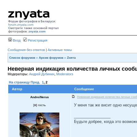
Форум фотографов в Беларуси:
forum.znyata.com
Смотрите также основной портал
фотографов:
znyata.com
Вход
Регистрация
Сообщения без ответов
|
Активные темы
Список форумов
»
Архив форумов
»
Zнята
Неверная индикация количества личных сооб
Модераторы:
Андрей Дубинин
,
Moderators
На страницу
Пред.
1
,
2
Автор
Сообщение
AndreiNerus
Неверная индикация количества личных соо
У меня так же висит одно несущ
[
] гость
_________________
Будьте добрее, когда это возмож