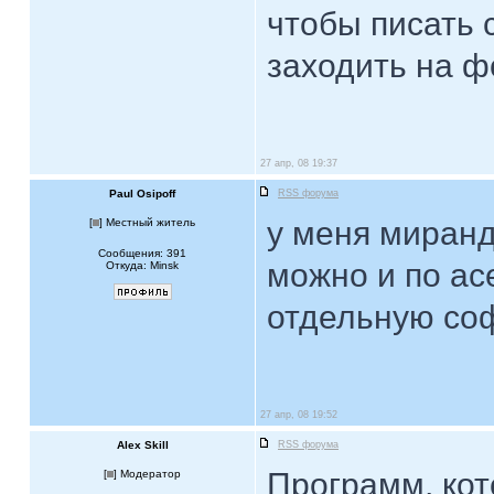
чтобы писать 
заходить на ф
27 апр, 08 19:37
Paul Osipoff
RSS форума
у меня миранда
[
] Местный житель
Сообщения: 391
можно и по асе
Откуда: Minsk
отдельную соф
27 апр, 08 19:52
Alex Skill
RSS форума
Программ, ко
[
] Модератор