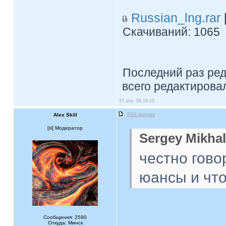
Russian_lng.rar
Скачиваний: 1065
Последний раз ре
всего редактировал
27 апр, 08 16:25
Alex Skill
RSS форума
[
] Модератор
Sergey Mikhal
честно гово
юансы и что
Сообщения: 2590
Откуда: Минск