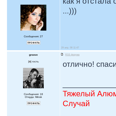
как я отстала 
...)))
Сообщения: 27
29 апр, 08 11:47
groove
RSS форума
отлично! спас
[
] гость
____________
Тяжелый Алюм
Сообщения: 18
Откуда: Minsk
Случай