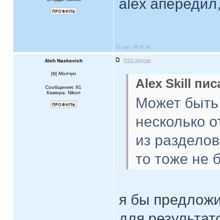
alex апередил,
27 апр, 08 20:36
Aleh Naskevich
RSS форума
[
] Молчун
Alex Skill пис
Сообщения: 91
Камера: Nikon
Может быть
несколько о
из разделов
то тоже не 
я бы предложи
для результат