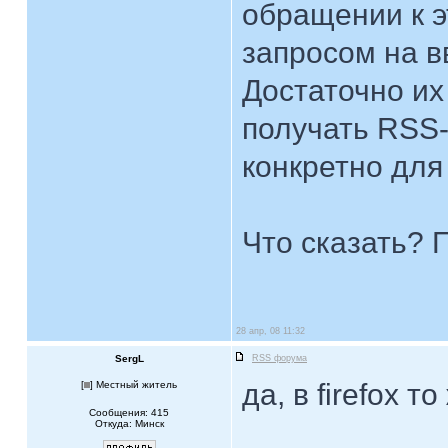
обращении к э
запросом на в
Достаточно их
получать RSS-
конкретно для
Что сказать? 
28 апр, 08 11:32
SergL
RSS форума
да, в firefox то
[
] Местный житель
Сообщения: 415
Откуда: Минск