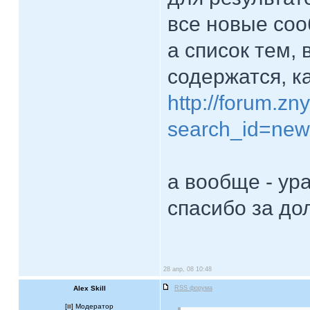
все новые соо
а список тем,
содержатся, ка
http://forum.z
search_id=new
а вообще - ур
спасибо за до
28 апр, 08 10:48
Alex Skill
RSS форума
[
] Модератор