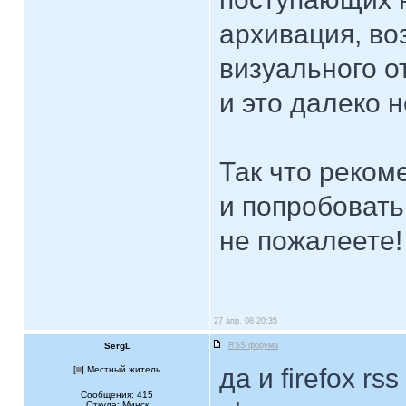
архивация, во
визуального о
и это далеко н
Так что реком
и попробовать
не пожалеете!
27 апр, 08 20:35
SergL
RSS форума
да и firefox rs
[
] Местный житель
Сообщения: 415
Откуда: Минск