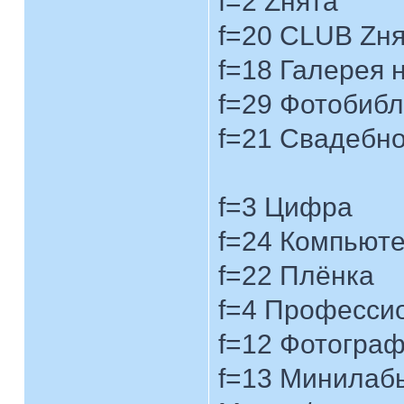
f=2 Zнята
f=20 CLUB Zн
f=18 Галерея 
f=29 Фотобибл
f=21 Свадебн
f=3 Цифра
f=24 Компьют
f=22 Плёнка
f=4 Професси
f=12 Фотограф
f=13 Минилабы