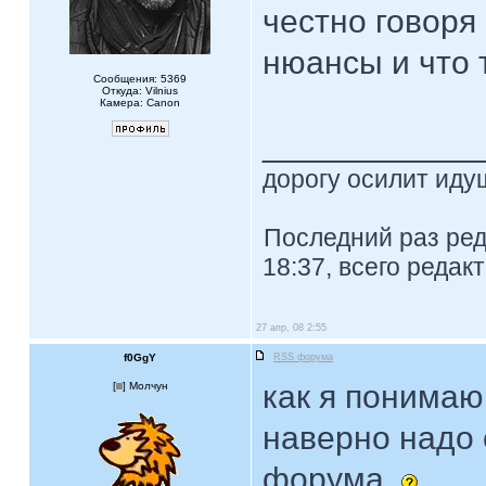
честно говоря 
нюансы и что 
Сообщения: 5369
Откуда: Vilnius
Камера: Canon
____________
дорогу осилит идущ
Последний раз ре
18:37, всего редак
27 апр, 08 2:55
f0GgY
RSS форума
как я понимаю,
[
] Молчун
наверно надо 
форума.