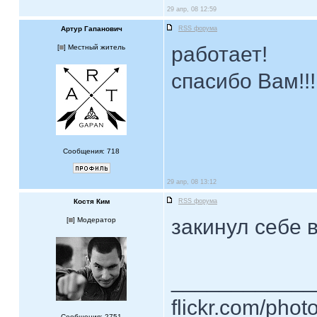
29 апр, 08 12:59
Артур Гапанович
RSS форума
работает!
[
] Местный житель
спасибо Вам!!!
Сообщения: 718
29 апр, 08 13:12
Костя Ким
RSS форума
закинул себе в
[
] Модератор
____________
flickr.com/phot
Сообщения: 2751