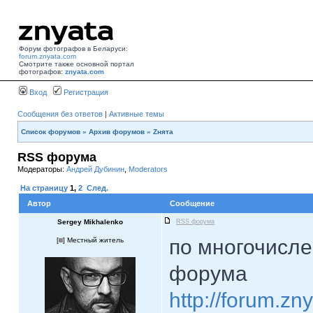
Форум фотографов в Беларуси:
forum.znyata.com
Смотрите также основной портал
фотографов:
znyata.com
Вход
Регистрация
Сообщения без ответов
|
Активные темы
Список форумов
»
Архив форумов
»
Zнята
RSS форума
Модераторы:
Андрей Дубинин
,
Moderators
На страницу
1
,
2
След.
Автор
Сообщение
Sergey Mikhalenko
RSS форума
по многочисл
[
] Местный житель
форума
http://forum.zn