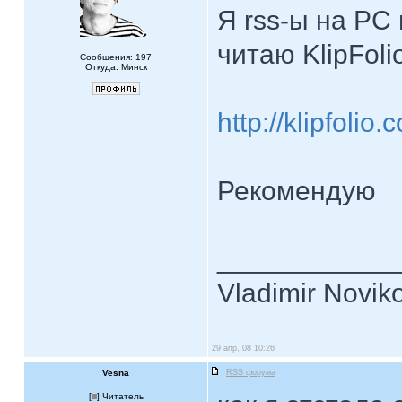
Я rss-ы на PC
читаю KlipFoli
Сообщения: 197
Откуда: Минск
http://klipfolio.
Рекомендую
____________
Vladimir Novik
29 апр, 08 10:26
Vesna
RSS форума
[
] Читатель