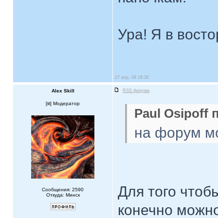
Ура! Я в восто
27 апр, 08 16:30
Alex Skill
RSS форума
[
] Модератор
Paul Osipoff 
на форум мож
Для того чтоб
Сообщения: 2590
Откуда: Минск
конечно можно