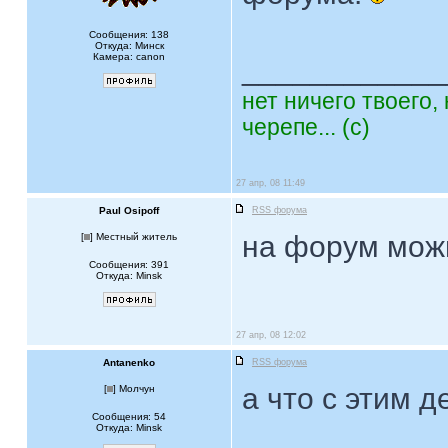
Сообщения: 138
Откуда: Минск
Камера: canon
____________
нет ничего твоего,
черепе... (с)
27 апр, 08 11:49
Paul Osipoff
RSS форума
на форум можно
[
] Местный житель
Сообщения: 391
Откуда: Minsk
27 апр, 08 12:02
Antanenko
RSS форума
а что с этим 
[
] Молчун
Сообщения: 54
Откуда: Minsk