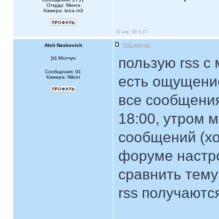
Откуда: Минск
Камера: leica m3
30 апр, 08 0:37
Aleh Naskevich
RSS форума
пользую rss с
[
] Молчун
Сообщения: 91
есть ощущение
Камера: Nikon
все сообщения.
18:00, утром 
сообщений (хо
форуме настро
сравнить тему 
rss получаютс