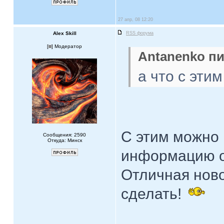
27 апр, 08 12:20
Alex Skill
RSS форума
[
] Модератор
Antanenko пи
а что с эти
С этим можно 
Сообщения: 2590
Откуда: Минск
информацию о
Отличная ново
сделать!