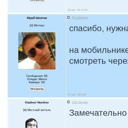
28 апр, 08 12:49
Юрий Шевчик
RSS форума
спасибо, нужн
[
] Молчун
на мобильник
смотреть чере
Сообщения: 68
Откуда: Минск
Камера: 5D
29 апр, 08 0:28
Vladimir Novikov
RSS форума
Замечательно
[
] Местный житель