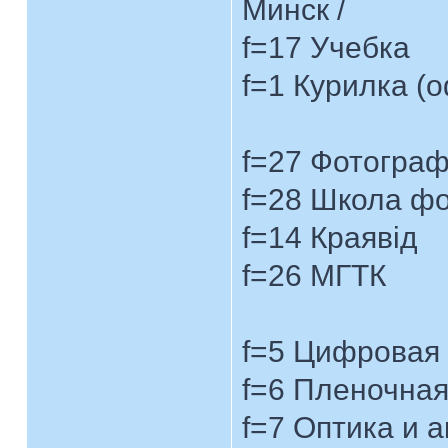
Минск /
f=17 Учебка
f=1 Курилка (
f=27 Фотограф
f=28 Школа ф
f=14 Краявiд
f=26 МГТК
f=5 Цифровая
f=6 Пленочная
f=7 Оптика и 