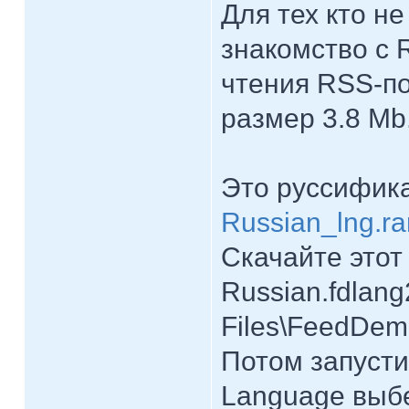
Для тех кто н
знакомство с 
чтения RSS-по
размер 3.8 Mb
Это руссифик
Russian_lng.ra
Скачайте этот
Russian.fdlang
Files\FeedDem
Потом запусти
Language выбе