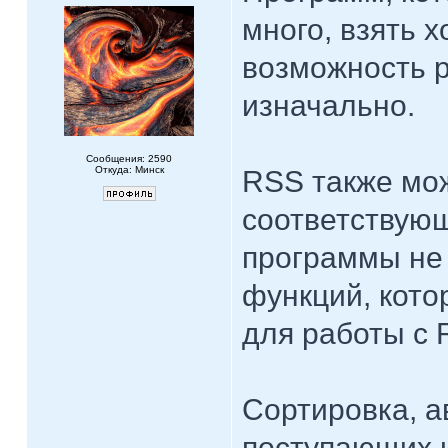
много, взять х
возможность р
изначально.
Сообщения: 2590
Откуда: Минск
RSS также може
соответствующ
программы не 
функций, кот
для работы с 
Сортировка, а
поступающих н