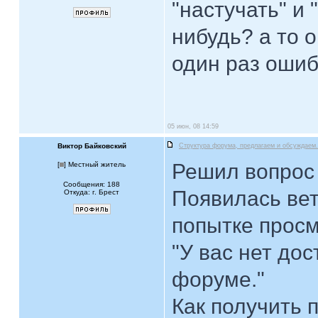
"настучать" и 
нибудь? а то о
один раз ошиб
05 июн, 08 14:59
Виктор Байковский
Структура форума, предлагаем и обсуждаем.
Решил вопрос 
[
] Местный житель
Сообщения: 188
Появилась вет
Откуда: г. Брест
попытке просм
"У вас нет дос
форуме."
Как получить 