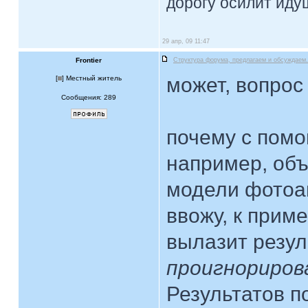
дорогу осилит идущ
29 апр, 09 11:47
Frontier
Структура форума, предлагаем и обсуждаем.
может, вопрос 
[
] Местный житель
Сообщения: 289
почему с помо
например, объ
модели фотоа
ввожу, к прим
вылазит резул
проигнориров
Результатов п