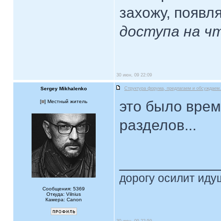
захожу, появл
доступа на ч
30 июн, 09 22:09
Sergey Mikhalenko
Структура форума, предлагаем и обсуждаем.
это было вре
[
] Местный житель
разделов...
____________
дорогу осилит идущ
Сообщения: 5369
Откуда: Vilnius
Камера: Canon