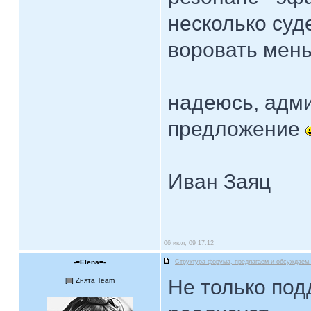
несколько суд
воровать мен
надеюсь, адм
предложение
Иван Заяц
06 июл, 09 17:12
-=Elena=-
Структура форума, предлагаем и обсуждаем.
Не только под
[
] Zнята Team