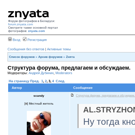
Форум фотографов в Беларуси:
forum.znyata.com
Смотрите также основной портал
фотографов:
znyata.com
Вход
Регистрация
Сообщения без ответов
|
Активные темы
Список форумов
»
Архив форумов
»
Zнята
Структура форума, предлагаем и обсуждаем.
Модераторы:
Андрей Дубинин
,
Moderators
На страницу
Пред.
1
,
2
,
3
,
4
След.
Автор
Сообщение
scandy
Структура форума, предлагаем и обсуждаем.
[
] Местный житель
AL.STRYZHON
Ну тогда кн