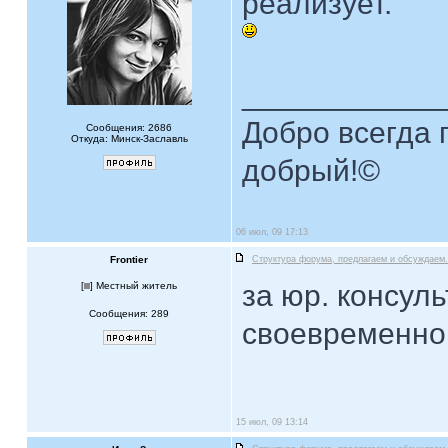
реализует.
____________
Добро всегда п
Сообщения: 2686
Откуда: Минск-Заславль
добрый!©
06 июл, 09 17:13
Frontier
Структура форума, предлагаем и обсуждаем.
за юр. консул
[
] Местный житель
Сообщения: 289
своевременно
15 июл, 09 13:14