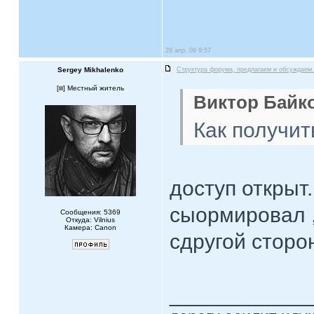
29 апр, 09 9:57
Sergey Mikhalenko
Структура форума, предлагаем и обсуждаем.
[
] Местный житель
Виктор Байко
Как получит
доступ открыт.
сыормировал ,
Сообщения: 5369
Откуда: Vilnius
Камера: Canon
сдругой сторо
____________