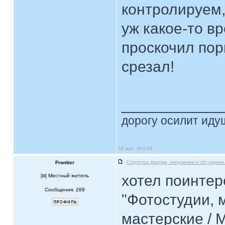
контролируем, 
уж какое-то в
проскочил порн
срезал!
____________
дорогу осилит идущ
19 июн, 09 0:04
Frontier
Структура форума, предлагаем и обсуждаем.
хотел поинтер
[
] Местный житель
Сообщения: 289
"Фотостудии, 
мастерские / 