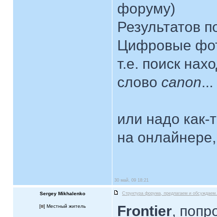
форуму)
Результатов п
Цифровые фо
т.е. поиск нах
слово
canon
...
или надо как-
на онлайнере,
30 май, 09 18:21
Sergey Mikhalenko
Структура форума, предлагаем и обсуждаем.
Frontier
, попр
[
] Местный житель