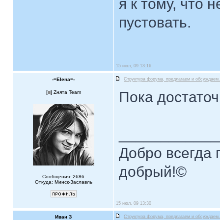
я к тому, что 
пустовать.
15 июл, 09 13:16
-=Elena=-
Структура форума, предлагаем и обсуждаем.
Пока достато
[
] Zнята Team
____________
Добро всегда п
добрый!©
Сообщения: 2686
Откуда: Минск-Заславль
15 июл, 09 13:30
Иван З
Структура форума, предлагаем и обсуждаем.