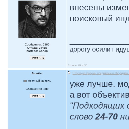
внесены измен
поисковый инде
____________
Сообщения: 5369
дорогу осилит идущ
Откуда: Vilnius
Камера: Canon
01 июн, 09 4:53
Frontier
Структура форума, предлагаем и обсуждаем.
уже лучше. м
[
] Местный житель
Сообщения: 289
а вот объектив
"Подходящих 
слово
24-70
н