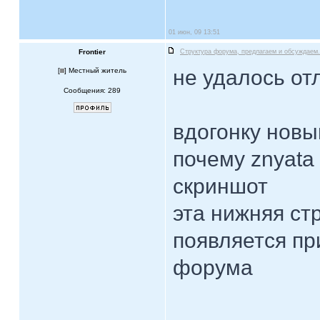
01 июн, 09 13:51
Frontier
Структура форума, предлагаем и обсуждаем.
не удалось от
[
] Местный житель
Сообщения: 289
вдогонку новы
почему znyata
скриншот
эта нижняя ст
появляется пр
форума