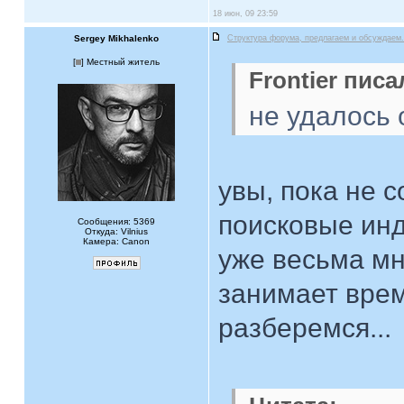
18 июн, 09 23:59
Sergey Mikhalenko
Структура форума, предлагаем и обсуждаем.
[
] Местный житель
Frontier писа
не удалось 
увы, пока не с
поисковые инд
Сообщения: 5369
Откуда: Vilnius
Камера: Canon
уже весьма мн
занимает врем
разберемся...