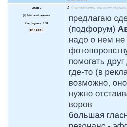
30 июн, 09 22:59
Иван З
Структура форума, предлагаем и обсуждаем.
предлагаю сд
[
] Местный житель
Сообщения: 478
(подфорум)
А
надо о нем не
фотоворовству
помогать друг
где-то (в рекл
возможно, оно
нужно отстаив
воров
б
о
льшая гласн
резонанс - эф