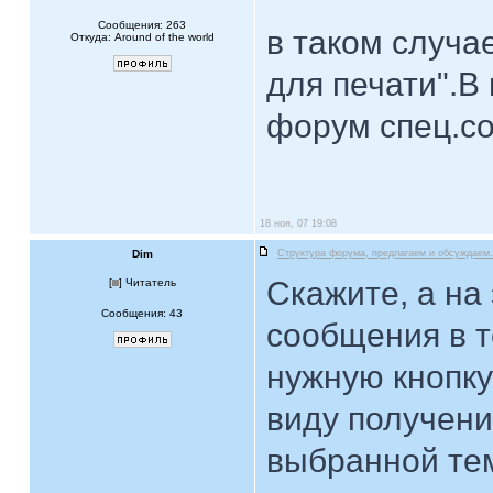
Сообщения: 263
в таком случа
Откуда: Around of the world
для печати".В
форум спец.с
18 ноя, 07 19:08
Dim
Структура форума, предлагаем и обсуждаем.
Скажите, а на
[
] Читатель
Сообщения: 43
сообщения в т
нужную кнопку
виду получени
выбранной те