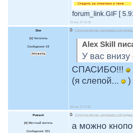
forum_link.GIF [ 5.
23 ноя, 07 21:32
Dim
Структура форума, предлагаем и обсуждаем.
[
] Читатель
Alex Skill пис
Сообщения: 43
У вас внизу
СПАСИБО!!!
(я слепой...
)
26 ноя, 07 17:01
Putrach
Структура форума, предлагаем и обсуждаем.
а можно кнопо
[
] Местный житель
Сообщения: 301