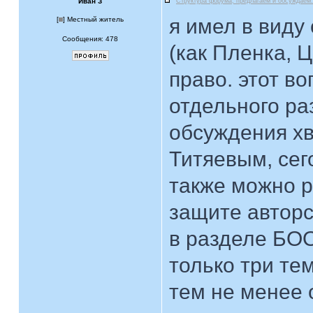
Иван З
Структура форума, предлагаем и обсуждаем.
я имел в виду
[
] Местный житель
Сообщения: 478
(как Пленка, 
право. этот в
отдельного ра
обсуждения хв
Титяевым, сег
также можно р
защите авторс
в разделе БОО
только три тем
тем не менее 