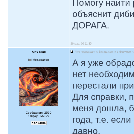
Помогу найти 
объяснит диби
ДОРАГА.
26 мар, 09 11:35
Alex Skill
Что происходит с Znyata.com и с форумом ч
А я уже обрад
[
] Модератор
нет необходим
перестали при
Для справки, 
меня дошла, б
Сообщения: 2590
Откуда: Минск
года, т.е. есл
давно.