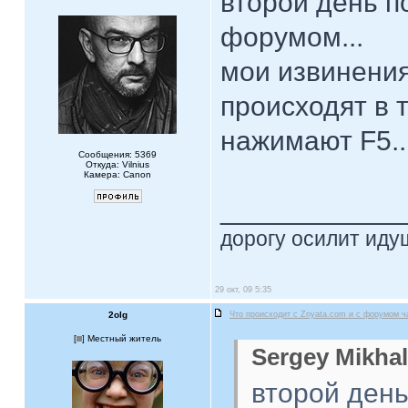
второй день п
форумом...
мои извинения
происходят в т
нажимают F5..
Сообщения: 5369
Откуда: Vilnius
Камера: Canon
____________
дорогу осилит идущ
29 окт, 09 5:35
2olg
Что происходит с Znyata.com и с форумом ч
[
] Местный житель
Sergey Mikhal
второй день