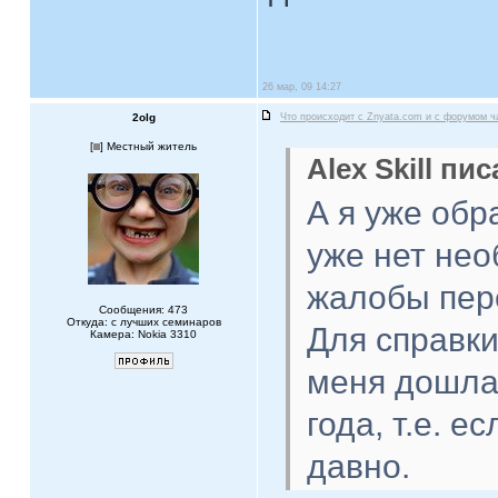
26 мар, 09 14:27
2olg
Что происходит с Znyata.com и с форумом ч
[
] Местный житель
Alex Skill пис
А я уже обр
уже нет нео
жалобы пер
Сообщения: 473
Откуда: с лучших семинаров
Для справки
Камера: Nokia 3310
меня дошла
года, т.е. е
давно.