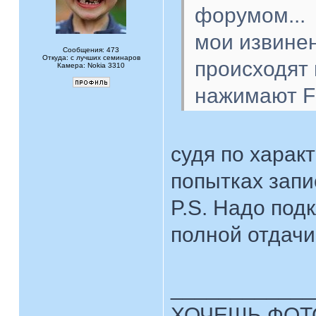
форумом...
мои извинен
Сообщения: 473
Откуда: с лучших семинаров
происходят 
Камера: Nokia 3310
нажимают F
судя по харак
попытках запи
P.S. Надо под
полной отдачи
____________
ХОЧЕШЬ ФОТ