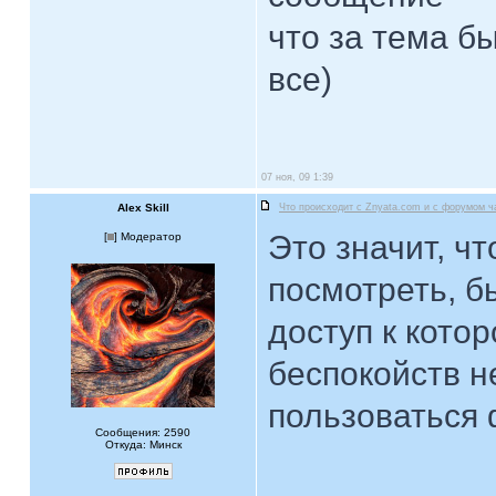
что за тема б
все)
07 ноя, 09 1:39
Alex Skill
Что происходит с Znyata.com и с форумом ч
Это значит, чт
[
] Модератор
посмотреть, б
доступ к кото
беспокойств н
пользоваться
Сообщения: 2590
Откуда: Минск