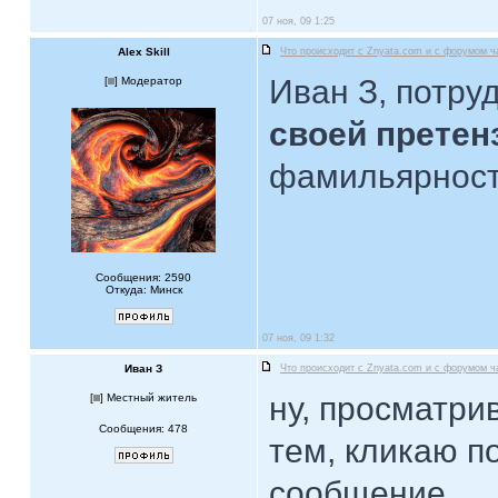
07 ноя, 09 1:25
Alex Skill
Что происходит с Znyata.com и с форумом ч
Иван З, потру
[
] Модератор
своей претен
фамильярност
Сообщения: 2590
Откуда: Минск
07 ноя, 09 1:32
Иван З
Что происходит с Znyata.com и с форумом ч
ну, просматри
[
] Местный житель
Сообщения: 478
тем, кликаю п
сообщение