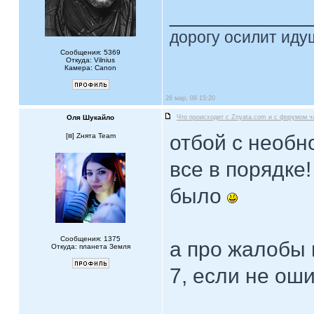
____________
дорогу осилит идущ
Сообщения: 5369
Откуда: Vilnius
Камера: Canon
26 мар, 09 15:20
Оля Шукайло
Что происходит с Znyata.com и с форумом ч
отбой с необ
[
] Zнята Team
все в порядке
было
Сообщения: 1375
а про жалобы и
Откуда: планета Земля
7, если не ош