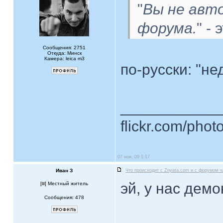
"
Вы не авт
форума.
" -
Сообщения: 2751
Откуда: Минск
Камера: leica m3
по-русски: "н
____________
flickr.com/phot
07 ноя, 09 1:17
Иван З
Что происходит с Znyata.com и с форумом ч
эй, у нас демо
[
] Местный житель
Сообщения: 478