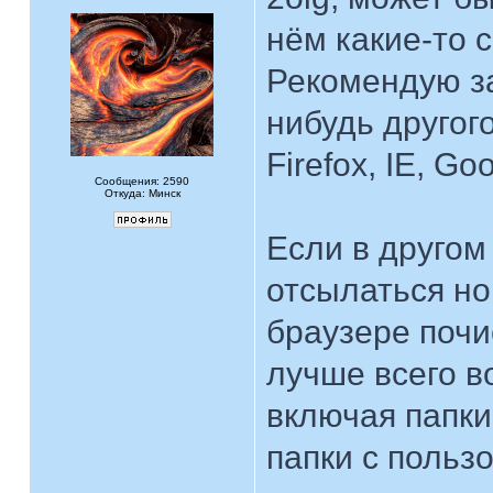
нём какие-то 
Рекомендую за
нибудь другог
Firefox, IE, Go
Сообщения: 2590
Откуда: Минск
Если в другом
отсылаться но
браузере почис
лучше всего в
включая папк
папки с польз