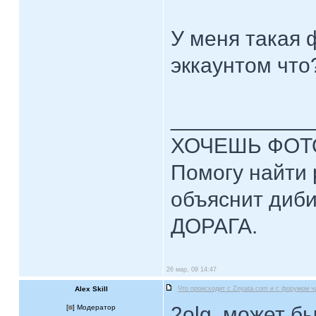
У меня такая 
эккаунтом что
____________
ХОЧЕШЬ ФОТ
Помогу найти 
объяснит диби
ДОРАГА.
26 мар, 09 14:47
Alex Skill
Что происходит с Znyata.com и с форумом ч
2olg, может б
[
] Модератор