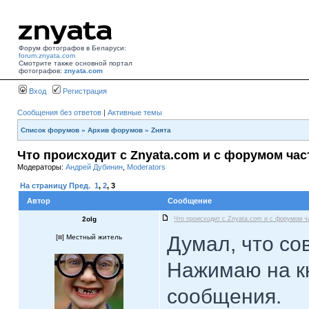
Форум фотографов в Беларуси:
forum.znyata.com
Смотрите также основной портал
фотографов:
znyata.com
Вход
Регистрация
Сообщения без ответов
|
Активные темы
Список форумов
»
Архив форумов
»
Zнята
Что происходит с Znyata.com и с форумом час
Модераторы:
Андрей Дубинин
,
Moderators
На страницу
Пред.
1
,
2
,
3
Автор
Сообщение
2olg
Что происходит с Znyata.com и с форумом ч
Думал, что сов
[
] Местный житель
Нажимаю на кн
сообщения.