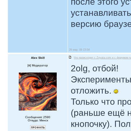
после этого у
устанавливат
версию браузе
26 мар, 09 15:04
Alex Skill
Что происходит с Znyata.com и с форумом ч
2olg, отбой!
[
] Модератор
Эксперименты
отложить.
Только что пр
(раньше ещё н
Сообщения: 2590
Откуда: Минск
кнопочку). По