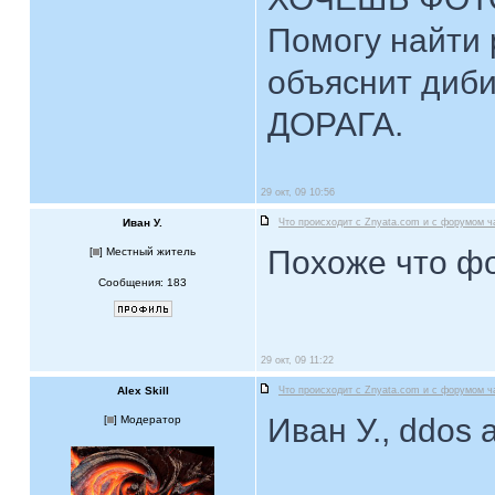
Помогу найти 
объяснит диби
ДОРАГА.
29 окт, 09 10:56
Иван У.
Что происходит с Znyata.com и с форумом ч
Похоже что фо
[
] Местный житель
Сообщения: 183
29 окт, 09 11:22
Alex Skill
Что происходит с Znyata.com и с форумом ч
Иван У., ddos 
[
] Модератор