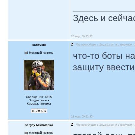
____________
Здесь и сейча
26 мар, 09 23:37
sadovski
Что происходит с Znyata.com и с форумом ч
что-то боты н
[
] Местный житель
защиту ввести
Сообщения: 1315
Откуда: минск
Камера: пятерка
28 мар, 09 21:45
Sergey Mikhalenko
Что происходит с Znyata.com и с форумом ч
[
] Местный житель