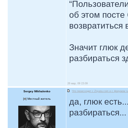
“Пользовател
об этом посте 
возвратиться в
Значит глюк д
разбираться з
26 мар, 09 15:09
Sergey Mikhalenko
Что происходит с Znyata.com и с форумом ч
да, глюк есть.
[
] Местный житель
разбираться...