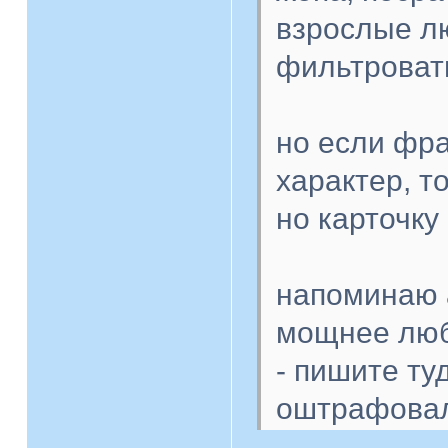
взрослые л
фильтроват
но если фр
характер, т
но карточку
напоминаю 
мощнее любо
- пишите туд
оштрафовал