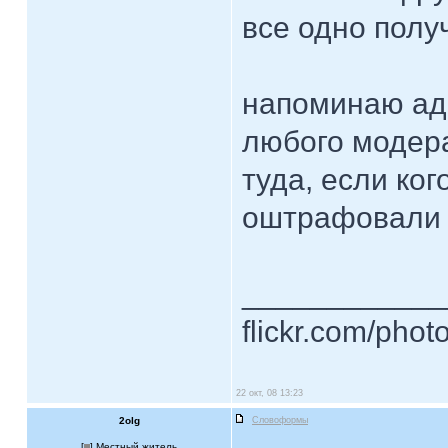
все одно пол
напоминаю ад
любого модера
туда, если ког
оштрафовали 
____________
flickr.com/phot
22 окт, 08 13:23
2olg
Словоформы
[
] Местный житель