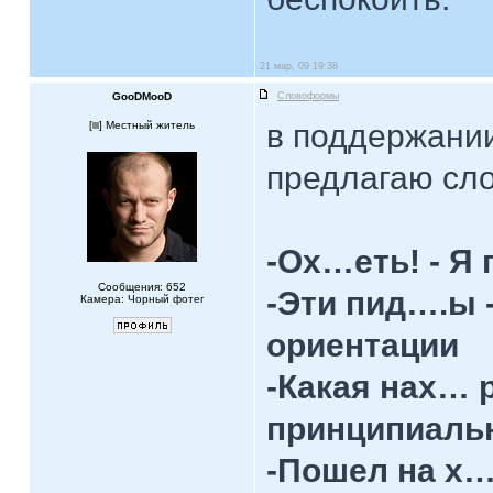
21 мар, 09 19:38
GooDMooD
Словоформы
в поддержании
[
] Местный житель
предлагаю сл
-Ох…еть! - Я
Сообщения: 652
-Эти пид….ы 
Камера: Чорный фотег
ориентации
-Какая нах… р
принципиаль
-Пошел на х… 