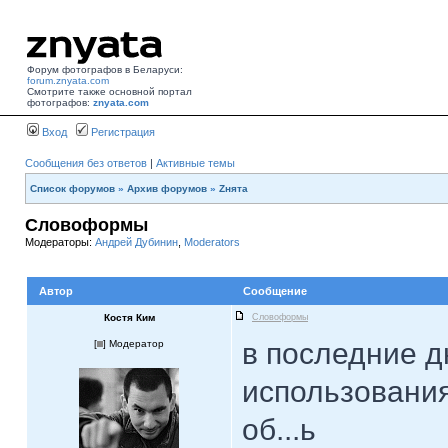
Форум фотографов в Беларуси:
forum.znyata.com
Смотрите также основной портал
фотографов:
znyata.com
Вход
Регистрация
Сообщения без ответов
|
Активные темы
Список форумов
»
Архив форумов
»
Zнята
Словоформы
Модераторы:
Андрей Дубинин
,
Moderators
Автор
Сообщение
Костя Ким
Словоформы
в последние д
[
] Модератор
использовани
об...ь