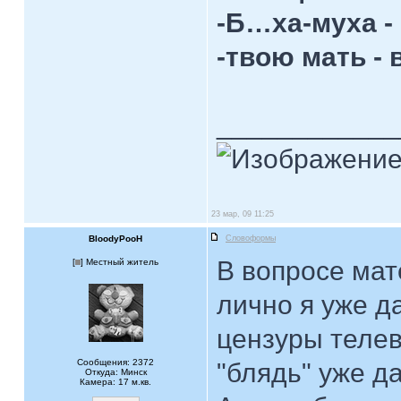
-Б…ха-муха -
-твою мать - 
____________
23 мар, 09 11:25
BloodyPooH
Словоформы
В вопросе мат
[
] Местный житель
лично я уже д
цензуры телев
Сообщения: 2372
"блядь" уже д
Откуда: Минск
Камера: 17 м.кв.