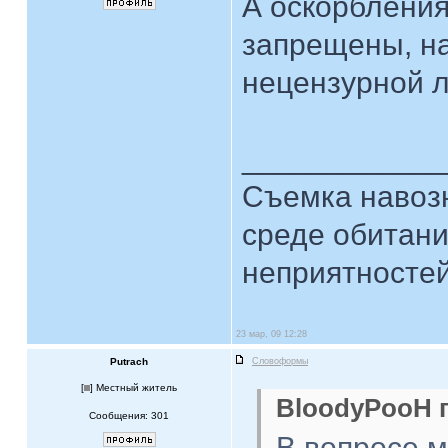
А оскорбления,
запрещены, на
нецензурной л
____________
Съемка навозн
среде обитани
неприятностей.
23 мар, 09 12:28
Putrach
Словоформы
[
] Местный житель
BloodyPooH п
Сообщения: 301
В вопросе 