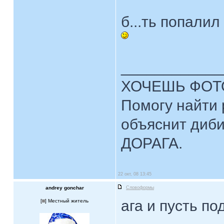
б...ть попалил
____________
ХОЧЕШЬ ФОТ
Помогу найти 
объяснит диби
ДОРАГА.
22 окт, 08 13:45
andrey gonchar
Словоформы
ага и пусть по
[
] Местный житель