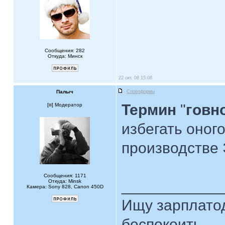
Сообщения: 282
Откуда: Минск
22 окт, 08 15:08
Палыч
Словоформы
Термин
"
говн
[
] Модератор
избегать оного
производстве
Сообщения: 1171
____________
Откуда: Minsk
Камера: Sony 828, Canon 450D
Ищу зарплатод
беспокоить.