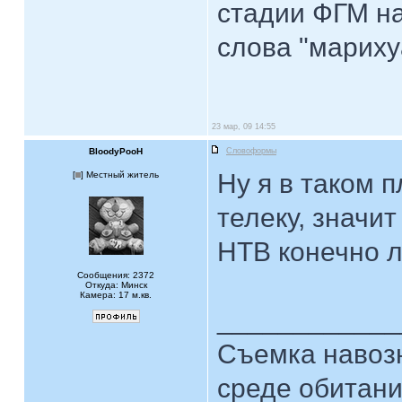
стадии ФГМ н
слова "марихуа
23 мар, 09 14:55
BloodyPooH
Словоформы
Ну я в таком 
[
] Местный житель
телеку, значит
НТВ конечно л
Сообщения: 2372
Откуда: Минск
Камера: 17 м.кв.
____________
Съемка навозн
среде обитани