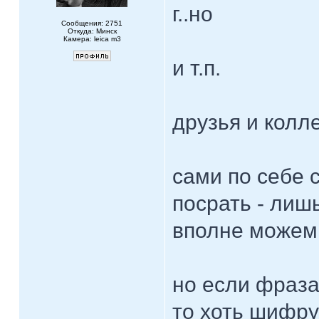
г..но
Сообщения: 2751
Откуда: Минск
Камера: leica m3
и т.п.
друзья и колл
сами по себе с
посрать - лиш
вполне можем
но если фраза
то хоть шифру