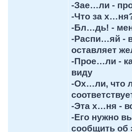
-Зае…ли - пр
-Что за х…ня?
-Бл…дь! - ме
-Распи…яй - 
оставляет же
-Прое…ли - к
виду
-Ох…ли, что 
соответствуе
-Эта х…ня - 
-Его нужно в
сообщить об 