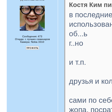
Костя Ким пи
в последние
использова
об...ь
Сообщения: 473
Откуда: с лучших семинаров
г..но
Камера: Nokia 3310
и т.п.
друзья и ко
сами по себ
жопа, посра