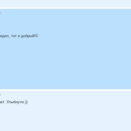
о
бедил, тот и добрый!©
о
ет. Улыбнуло.))