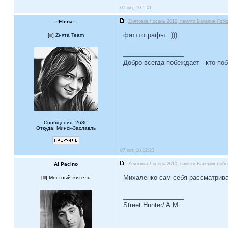
07 окт, 10 1:01
-=Elena=-
Zнятовка / осень 2010, памяти Валерия Лобк
фатттографы...)))
[
] Zнята Team
_________________
Добро всегда побеждает - кто по
Сообщения: 2686
Откуда: Минск-Заславль
07 окт, 10 12:23
Al Pacino
Zнятовка / осень 2010, памяти Валерия Лобк
Михаленко сам себя рассматрива
[
] Местный житель
_________________
Street Hunter/ A.М.