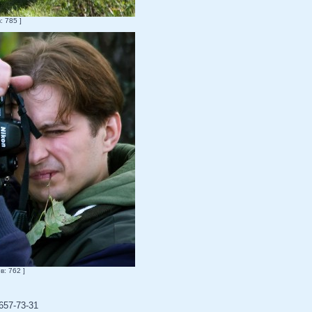
: 785 ]
в: 762 ]
657-73-31