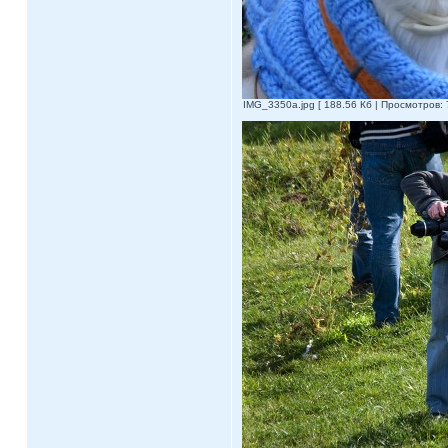
IMG_3350a.jpg [ 188.56 Кб | Просмотров: 