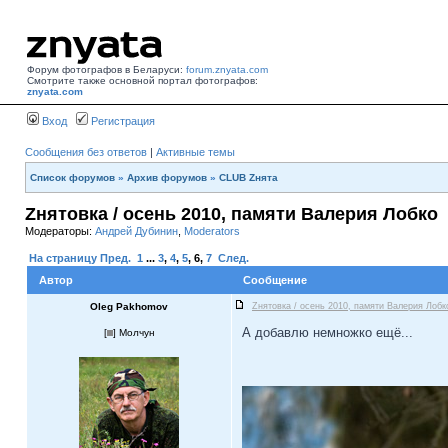
Форум фотографов в Беларуси:
forum.znyata.com
Смотрите также основной портал фотографов:
znyata.com
Вход
Регистрация
Сообщения без ответов
|
Активные темы
Список форумов
»
Архив форумов
»
CLUB Zнята
Zнятовка / осень 2010, памяти Валерия Лобко
Модераторы:
Андрей Дубинин
,
Moderators
На страницу
Пред.
1
...
3
,
4
,
5
,
6
,
7
След.
Автор
Сообщение
Oleg Pakhomov
Zнятовка / осень 2010, памяти Валерия Лобк
А добавлю немножко ещё...
[
] Молчун