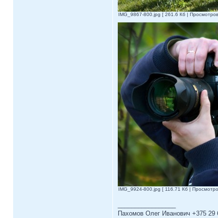
IMG_9867-800.jpg [ 261.6 Кб | Просмотров
IMG_9924-800.jpg [ 116.71 Кб | Просмотро
_________________
Пахомов Олег Иванович +375 29 