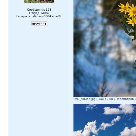
Сообщения: 123
Откуда: Minsk
Камера: eos6d,eos400d eos40d
IMG_9835a.jpg [ 144.62 Кб | Просмотров: 