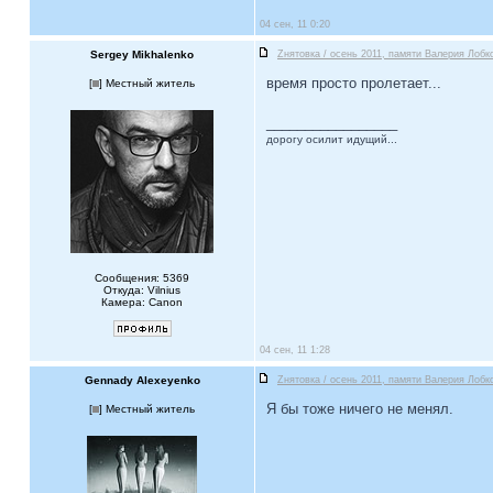
04 сен, 11 0:20
Sergey Mikhalenko
Zнятовка / осень 2011, памяти Валерия Лобко
время просто пролетает...
[
] Местный житель
_________________
дорогу осилит идущий...
Сообщения: 5369
Откуда: Vilnius
Камера: Canon
04 сен, 11 1:28
Gennady Alexeyenko
Zнятовка / осень 2011, памяти Валерия Лобко
Я бы тоже ничего не менял.
[
] Местный житель