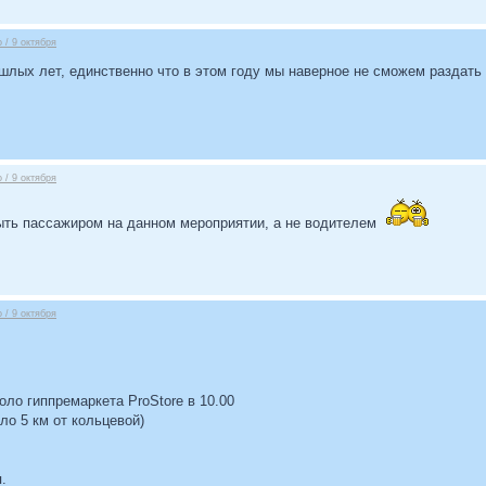
 / 9 октября
лых лет, единственно что в этом году мы наверное не сможем раздать 
 / 9 октября
ыть пассажиром на данном мероприятии, а не водителем
 / 9 октября
ло гиппремаркета ProStore в 10.00
ло 5 км от кольцевой)
.