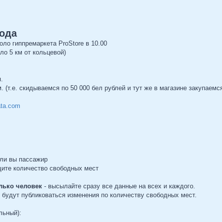
года
ло гиппремаркета ProStore в 10.00
ло 5 км от кольцевой)
.
 (т.е. скидываемся по 50 000 бел рублей и тут же в магазине закупаемс
ta.com
или вы паcсажир
щите количество свободных мест
лько человек
- высылайте сразу все данные на всех и каждого.
 будут публиковаться изменения по количеству свободных мест.
льный):