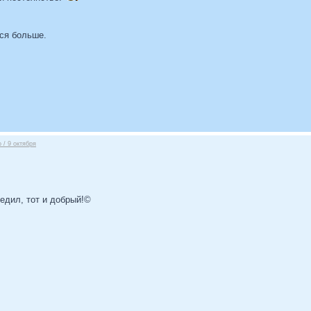
ся больше.
 / 9 октября
бедил, тот и добрый!©