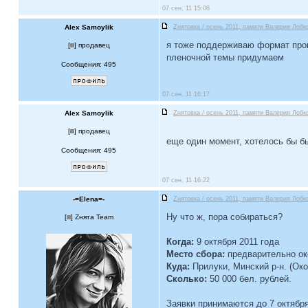
07 сен, 11 15:08
Alex Samoylik
Zнятовка / осень 2011, памяти Валерия Лобко
я тоже поддерживаю формат прош
[
] продавец
пленочной темы придумаем
Сообщения: 495
07 сен, 11 16:17
Alex Samoylik
Zнятовка / осень 2011, памяти Валерия Лобко
[
] продавец
еще один момент, хотелось бы б
Сообщения: 495
07 сен, 11 16:22
-=Elena=-
Zнятовка / осень 2011, памяти Валерия Лобко
Ну что ж, пора собираться?
[
] Zнята Team
Когда:
9 октября 2011 года
Место сбора:
предварительно око
Куда:
Прилуки, Минский р-н. (Око
Сколько:
50 000 бел. рублей.
Заявки принимаются до 7 октября