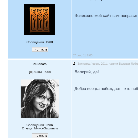
_________________
Возможно мой сайт вам понравит
Сообщения: 1988
07 сен, 11 8:05
-=Elena=-
Zнятовка / осень 2011, памяти Валерия Лобко
Валерий, да!
[
] Zнята Team
_________________
Добро всегда побеждает - кто по
Сообщения: 2686
Откуда: Минск-Заславль