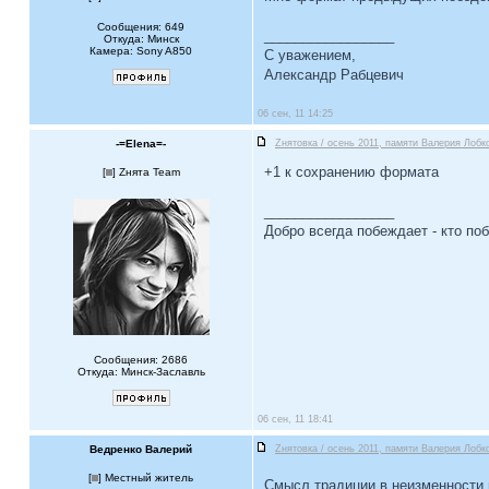
Сообщения: 649
_________________
Откуда: Минск
Камера: Sony A850
С уважением,
Александр Рабцевич
06 сен, 11 14:25
-=Elena=-
Zнятовка / осень 2011, памяти Валерия Лобко
+1 к сохранению формата
[
] Zнята Team
_________________
Добро всегда побеждает - кто по
Сообщения: 2686
Откуда: Минск-Заславль
06 сен, 11 18:41
Ведренко Валерий
Zнятовка / осень 2011, памяти Валерия Лобко
[
] Местный житель
Смысл традиции в неизменности 