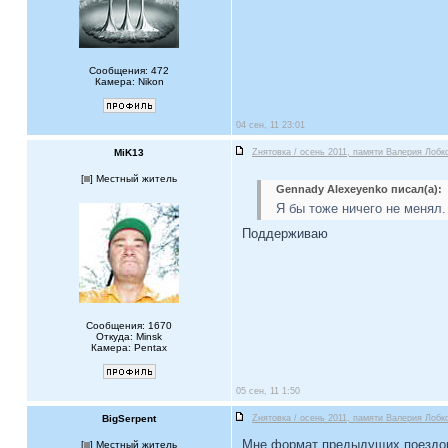
Сообщения: 472
Камера: Nikon
04 сен, 11 23:01
MiK13
Zнятовка / осень 2011, памяти Валерия Лобко
[
] Местный житель
Gennady Alexeyenko писал(а):
Я бы тоже ничего не менял.
Поддерживаю
Сообщения: 1670
Откуда: Minsk
Камера: Pentax
05 сен, 11 1:50
BigSerpent
Zнятовка / осень 2011, памяти Валерия Лобко
Мне формат предыдущих поездок 
[
] Местный житель