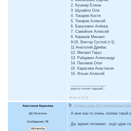
2. Кушнир Елена
3. Шукайло Оля
4. Токарев Костя
5. Токарев Алексей
6. Бакунович Алёнка
7. Самойлик Алексей
8. Киранов Михаил
9-10. Виктор Суглоб (+1)
11.Анатолий Дрибас
12. Михаил Гарус
13. Рабцевич Александр
14. Пахомов Олег
15. Карасева Анастасия
16. Ильин Алексей
_________________
дорогу осилит идущий...
30 авг, 11 20:22
Анастасия Карасёва
Zнятовка / осень 2011, памяти Валерия Лобко
А мне как-то очень любим такой 
[
] Читатель
Сообщения: 36
Да, время летиииит...ещё один го