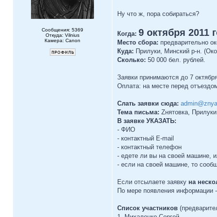
Ну что ж, пора собираться?
Сообщения: 5369
9 октября 2011 
Когда:
Откуда: Vilnius
Камера: Canon
Место сбора:
предварительно око
Куда:
Прилуки, Минский р-н. (Око
Сколько:
50 000 бел. рублей.
Заявки принимаются до 7 октября
Оплата: на месте перед отъездом.
Слать заявки сюда:
admin@znya
Тема письма:
Zнятовка, Прилуки
В заявке УКАЗАТЬ:
- ФИО
- контактный E-mail
- контактный телефон
- едете ли вы на своей машине, 
- если на своей машине, то сооб
Если отсылаете заявку
на неско
По мере появления информации -
Список участников
(предварите
1. Михаленко Сергей