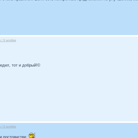
 / 9 октября
бедил, тот и добрый!©
 / 9 октября
и постоянстве.