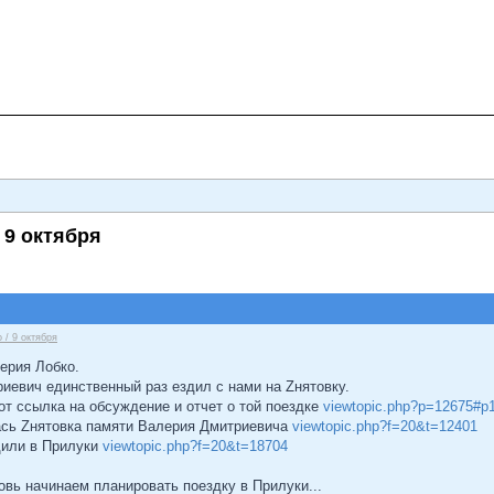
 9 октября
 / 9 октября
лерия Лобко.
иевич единственный раз ездил с нами на Zнятовку.
от ссылка на обсуждение и отчет о той поездке
viewtopic.php?p=12675#p
ась Zнятовка памяти Валерия Дмитриевича
viewtopic.php?f=20&t=12401
дили в Прилуки
viewtopic.php?f=20&t=18704
новь начинаем планировать поездку в Прилуки...