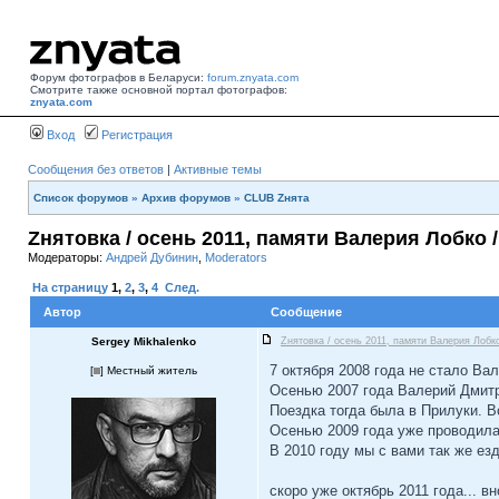
Форум фотографов в Беларуси:
forum.znyata.com
Смотрите также основной портал фотографов:
znyata.com
Вход
Регистрация
Сообщения без ответов
|
Активные темы
Список форумов
»
Архив форумов
»
CLUB Zнята
Zнятовка / осень 2011, памяти Валерия Лобко /
Модераторы:
Андрей Дубинин
,
Moderators
На страницу
1
,
2
,
3
,
4
След.
Автор
Сообщение
Sergey Mikhalenko
Zнятовка / осень 2011, памяти Валерия Лобко
7 октября 2008 года не стало Ва
[
] Местный житель
Осенью 2007 года Валерий Дмитр
Поездка тогда была в Прилуки. В
Осенью 2009 года уже проводил
В 2010 году мы с вами так же ез
скоро уже октябрь 2011 года... в