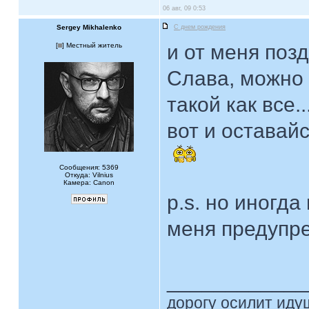
06 авг, 09 0:53
Sergey Mikhalenko
С днем рождения
и от меня позд
[
] Местный житель
Слава, можно 
такой как все..
вот и оставайс
Сообщения: 5369
Откуда: Vilnius
Камера: Canon
p.s. но иногд
меня предупр
____________
дорогу осилит идущ