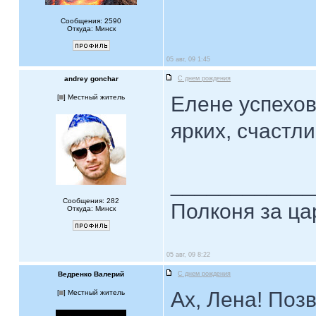
Сообщения: 2590
Откуда: Минск
05 авг, 09 1:45
andrey gonchar
С днем рождения
Елене успехов
[
] Местный житель
ярких, счастл
____________
Сообщения: 282
Полконя за ца
Откуда: Минск
05 авг, 09 8:22
Ведренко Валерий
С днем рождения
Ах, Лена! Поз
[
] Местный житель