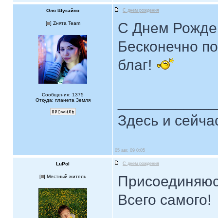
Оля Шукайло
С днем рождения
С Днем Рожде
[
] Zнята Team
Бесконечно по
благ!
Сообщения: 1375
____________
Откуда: планета Земля
Здесь и сейча
05 авг, 09 0:05
LuPol
С днем рождения
Присоединяюс
[
] Местный житель
Всего самого!