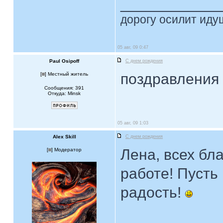
____________
дорогу осилит идущ
05 авг, 09 0:47
Paul Osipoff
С днем рождения
поздравления
[
] Местный житель
Сообщения: 391
Откуда: Minsk
05 авг, 09 1:03
Alex Skill
С днем рождения
Лена, всех бл
[
] Модератор
работе! Пусть 
радость!