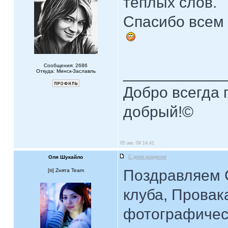
теплых слов.
Спасибо всем
Сообщения: 2686
____________
Откуда: Минск-Заславль
Добро всегда п
добрый!©
05 авг, 09 14:41
Оля Шукайло
С днем рождения
Поздравляем 
[
] Zнята Team
клуба, Провак
фотографическ