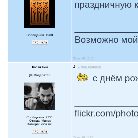
праздничную к
____________
Сообщения: 1988
Возможно мой 
05 авг, 09 10:15
Костя Ким
С днем рождения
с днём ро
[
] Модератор
____________
flickr.com/phot
Сообщения: 2751
Откуда: Минск
Камера: leica m3
05 авг, 09 11:25