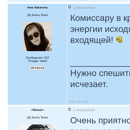
Inna Vakarova
С днем рождения
Комиссару в к
[
] Zнята Team
энергии исход
входящей!
Сообщения: 222
____________
Откуда: Israel
Нужно спешить
исчезает.
05 авг, 09 12:28
-=Elena=-
С днем рождения
Очень приятно
[
] Zнята Team