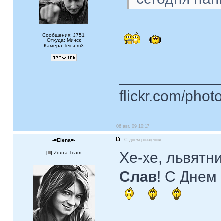
Сообщения: 2751
Откуда: Минск
Камера: leica m3
____________
flickr.com/phot
06 авг, 09 10:17
-=Elena=-
С днем рождения
Хе-хе, львятни
[
] Zнята Team
Слав
! С Днем