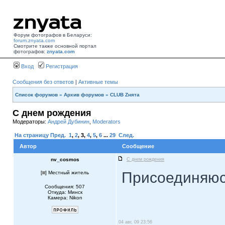
Форум фотографов в Беларуси:
forum.znyata.com
Смотрите также основной портал
фотографов:
znyata.com
Вход
Регистрация
Сообщения без ответов
|
Активные темы
Список форумов
»
Архив форумов
»
CLUB Zнята
С днем рождения
Модераторы:
Андрей Дубинин
,
Moderators
На страницу
Пред.
1
,
2
,
3
,
4
,
5
,
6
...
29
След.
Автор
Сообщение
nv_cosmos
С днем рождения
Присоединяюс
[
] Местный житель
Сообщения: 507
Откуда: Минск
Камера: Nikon
04 авг, 09 23:56