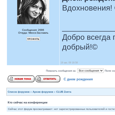
Вдохновения! 
____________
Сообщения: 2686
Откуда: Минск-Заславль
Добро всегда п
добрый!©
19 авг, 09 16:58
Показать сообщения за:
Поле со
С днем рождения
Список форумов
»
Архив форумов
»
CLUB Zнята
Кто сейчас на конференции
Сейчас этот форум просматривают: нет зарегистрированных пользователей и гости: