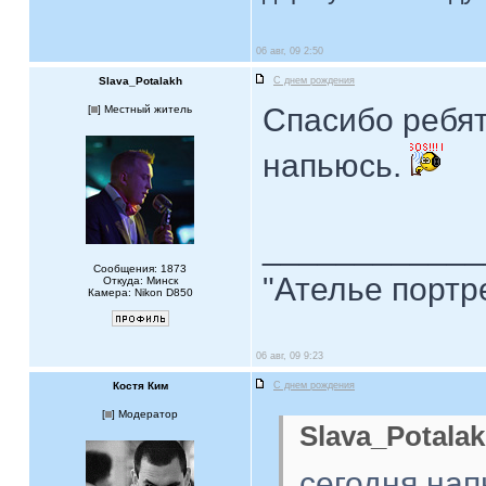
06 авг, 09 2:50
Slava_Potalakh
С днем рождения
Спасибо ребят
[
] Местный житель
напьюсь.
____________
Сообщения: 1873
"Ателье портр
Откуда: Минск
Камера: Nikon D850
06 авг, 09 9:23
Костя Ким
С днем рождения
[
] Модератор
Slava_Potalak
сегодня на