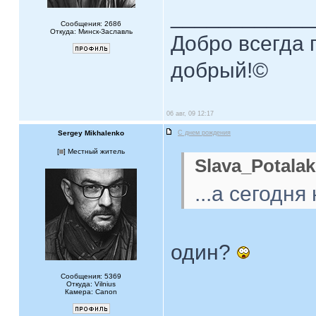
____________
Сообщения: 2686
Откуда: Минск-Заславль
Добро всегда п
добрый!©
06 авг, 09 12:17
Sergey Mikhalenko
С днем рождения
[
] Местный житель
Slava_Potalak
...а сегодня
один?
Сообщения: 5369
Откуда: Vilnius
Камера: Canon
____________