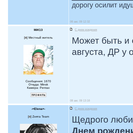
дорогу осилит идущ
06 авг, 09 12:32
MiK13
С днем рождения
Может быть и 
[
] Местный житель
августа, ДР у
Сообщения: 1670
Откуда: Minsk
Камера: Pentax
08 авг, 09 13:16
-=Elena=-
С днем рождения
Щедрого люби
[
] Zнята Team
Днем рожден