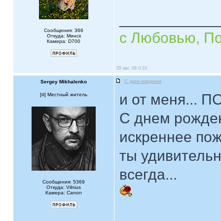
____________
Сообщения: 366
с Любовью, П
Откуда: Минск
Камера: D700
05 авг, 09 0:10
Sergey Mikhalenko
С днем рождения
и от меня... 
[
] Местный житель
С днем рожден
искреннее пож
ты удивительн
всегда...
Сообщения: 5369
Откуда: Vilnius
Камера: Canon