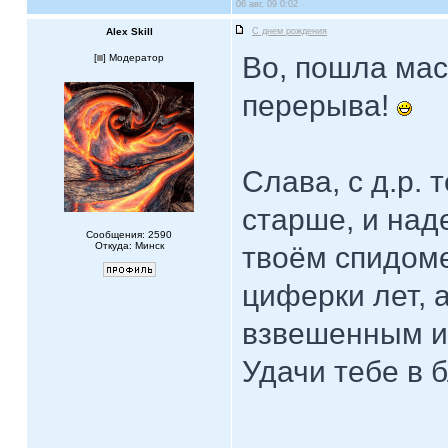
06 авг, 09 0:02
Alex Skill
С днем рождения
Во, пошла мас
[
] Модератор
перерыва!
Слава, с д.р. 
старше, и над
Сообщения: 2590
Откуда: Минск
твоём спидом
циферки лет, 
взвешенным и
Удачи тебе в 