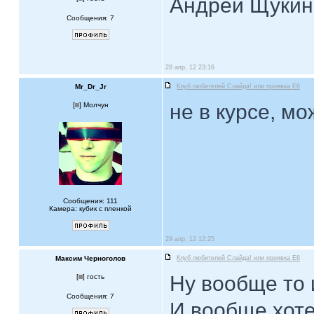
Андрей Щукин
Сообщения: 7
28 апр, 12 23:16
Mr_Dr_Jr
Клуб любителей Слайда! или проявка E6
не в курсе, м
[
] Молчун
Сообщения: 111
Камера: кубик с пленкой
29 апр, 12 12:25
Максим Черноголов
Клуб любителей Слайда! или проявка E6
Ну вообще то 
[
] гость
Сообщения: 7
И вообще хоте