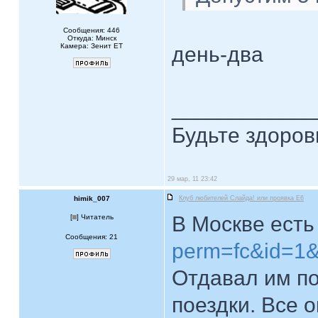
Сообщения: 446
Откуда: Минск
Камера: Зенит ЕТ
день-два
____________
Будьте здоро
29 мар, 11 23:42
himik_007
Клуб любителей Слайда! или проявка E6
В Москве ест
[
] Читатель
Сообщения: 21
perm=fc&id=1
Отдавал им по
поездки. Все 