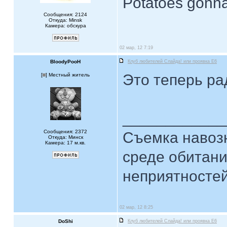
Potatoes gonna
Сообщения: 2124
Откуда: Minsk
Камера: обскура
02 мар, 12 7:19
BloodyPooH
Клуб любителей Слайда! или проявка E6
Это теперь ра
[
] Местный житель
____________
Сообщения: 2372
Съемка навозн
Откуда: Минск
Камера: 17 м.кв.
среде обитани
неприятностей.
02 мар, 12 8:25
DoShi
Клуб любителей Слайда! или проявка E6