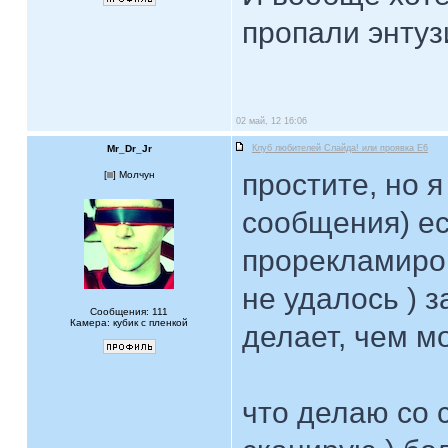
пропали энтуз
02 май, 12 16:06
Mr_Dr_Jr
Клуб любителей Слайда! или проявка E6
простите, но я
[
] Молчун
сообщения) ес
прорекламиров
не удалось ) з
Сообщения: 111
Камера: кубик с пленкой
делает, чем м
что делаю со