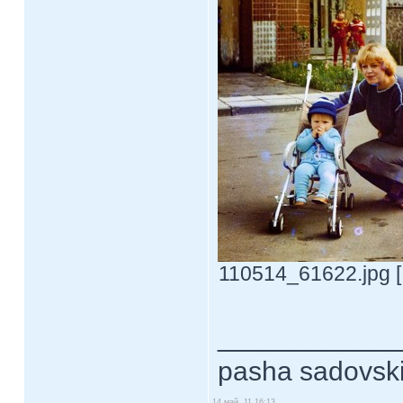
110514_61622.jpg [
____________
pasha sadovsk
14 май, 11 16:13