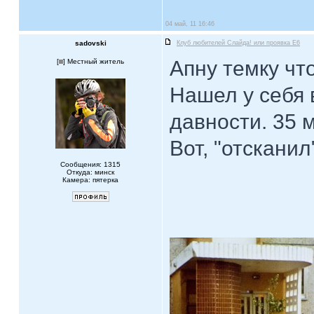
04 май, 11 16:46
sadovski
Клуб любителей Слайда! или проявка E6
Апну темку что
[
] Местный житель
Нашел у себя 
давности. 35 м
Вот, "отскани
Сообщения: 1315
Откуда: минск
Камера: пятерка