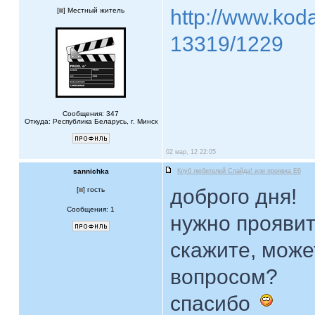
http://www.koda
[
] Местный житель
13319/1229
Сообщения: 347
Откуда: Республика Беларусь, г. Минск
02 мар, 12 22:05
sannichka
Клуб любителей Слайда! или проявка E6
доброго дня!
[
] гость
Сообщения: 1
нужно проявит
скажите, може
вопросом?
спасибо