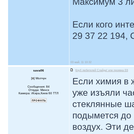
Максимум 3 ли
Если кого инт
29 37 22 194, 
03 май, 11 10:32
sava06
Клуб любителей Слайда! или проявка E6
Если химия в ж
[
] Молчун
Сообщения: 84
уже изъяли ча
Откуда: Минск
Камера: Искра,Киев 60 ТТЛ
стеклянные ша
подымется до 
воздух. Эти д