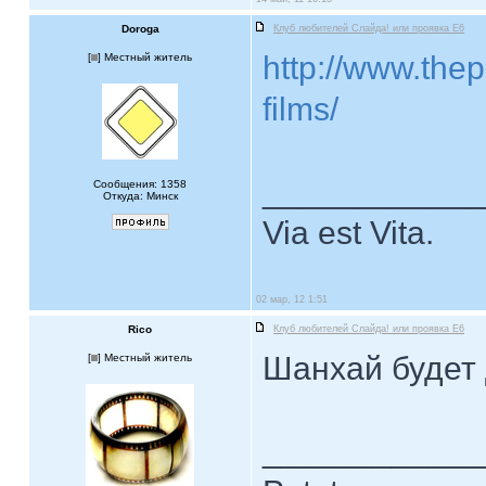
Doroga
Клуб любителей Слайда! или проявка E6
http://www.thep
[
] Местный житель
films/
____________
Сообщения: 1358
Откуда: Минск
Via est Vita.
02 мар, 12 1:51
Rico
Клуб любителей Слайда! или проявка E6
Шанхай будет 
[
] Местный житель
____________