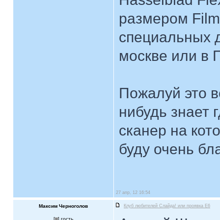
размером Film
специальных д
москве или в 
Пожалуй это в
нибудь знает 
сканер на кот
буду очень бл
27 апр, 12 16:54
Максим Черноголов
Клуб любителей Слайда! или проявка E6
[
] гость