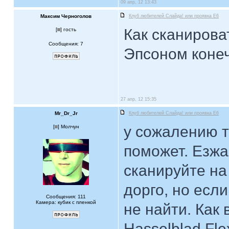
09 апр, 12 13:43
Максим Черноголов
Клуб любителей Слайда! или проявка E6
Как сканирова
[
] гость
Сообщения: 7
Эпсоном конеч
27 апр, 12 15:35
Mr_Dr_Jr
Клуб любителей Слайда! или проявка E6
у сожалению т
[
] Молчун
поможет. Езжа
сканируйте на
дорго, но есл
Сообщения: 111
Камера: кубик с пленкой
не найти. Как
Hasselblad Fle