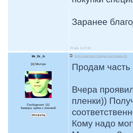
Заранее благо
25 апр, 11 17:20
Mr_Dr_Jr
Клуб любителей Слайда! или проявка E6
Продам часть 
[
] Молчун
Вчера проявил
пленки)) Полу
Сообщения: 111
Камера: кубик с пленкой
соответственн
Кому надо могу