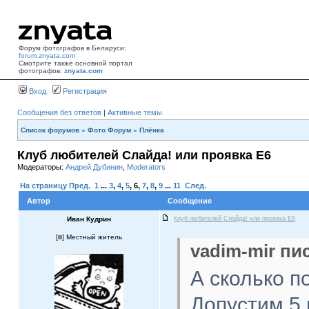
Форум фотографов в Беларуси:
forum.znyata.com
Смотрите также основной портал
фотографов:
znyata.com
Вход
Регистрация
Сообщения без ответов
|
Активные темы
Список форумов
»
Фото Форум
»
Плёнка
Клуб любителей Слайда! или проявка E6
Модераторы:
Андрей Дубинин
,
Moderators
На страницу
Пред.
1
...
3
,
4
,
5
,
6
,
7
,
8
,
9
...
11
След.
Автор
Сообщение
Иван Кудрин
Клуб любителей Слайда! или проявка E6
[
] Местный житель
vadim-mir пис
А сколько п
Допустим 5 