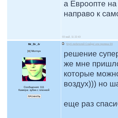
а Евроопте на
направо к само
03 май, 11 22:43
Mr_Dr_Jr
Клуб любителей Слайда! или проявка E6
решение супер
[
] Молчун
же мне пришло
которые можн
воздух))) но ш
Сообщения: 111
Камера: кубик с пленкой
еще раз спаси