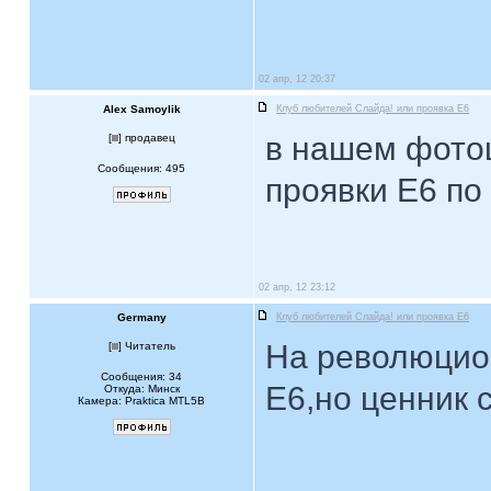
02 апр, 12 20:37
Alex Samoylik
Клуб любителей Слайда! или проявка E6
в нашем фото
[
] продавец
Сообщения: 495
проявки Е6 по
02 апр, 12 23:12
Germany
Клуб любителей Слайда! или проявка E6
На революцио
[
] Читатель
Сообщения: 34
Е6,но ценник 
Откуда: Минск
Камера: Praktica MTL5B