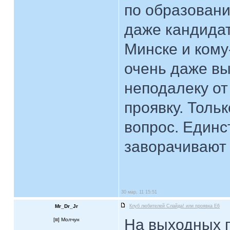
по образовани
даже кандидат
Минске и кому
очень даже вы
неподалеку от 
проявку. Тольк
вопрос. Единс
заворачивают 
30 мар, 11 15:51
Mr_Dr_Jr
Клуб любителей Слайда! или проявка E6
На выходных пр
[
] Молчун