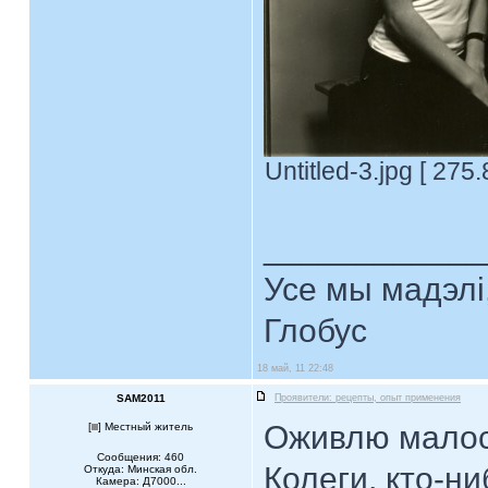
Untitled-3.jpg [ 275
____________
Усе мы мадэлі
Глобус
18 май, 11 22:48
SAM2011
Проявители: рецепты, опыт применения
Оживлю малос
[
] Местный житель
Сообщения: 460
Колеги, кто-н
Откуда: Минская обл.
Камера: Д7000...