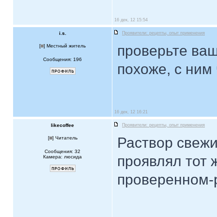
16 дек, 12 15:54
i.s.
Проявители: рецепты, опыт применения
проверьте ваш
[
] Местный житель
Сообщения: 196
похоже, с ним 
16 дек, 12 16:21
likecoffee
Проявители: рецепты, опыт применения
Раствор свежи
[
] Читатель
Сообщения: 32
проявлял тот 
Камера: люсида
проверенном-р