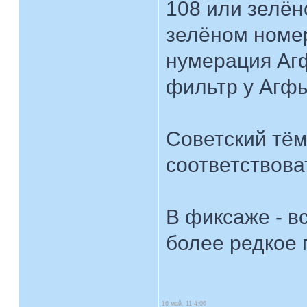
108 или зелён
зелёном номер
нумерация Аг
фильтр у Агфы
Советский тё
соответствова
В фиксаже - в
более редкое
16 май, 11 4:06