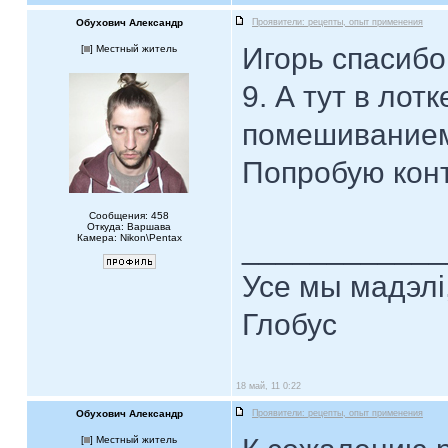
Обухович Александр
Проявители: рецепты, опыт применения
Игорь спасибо
[
] Местный житель
9. А тут в ло
помешиванием 
Попробую конт
Сообщения: 458
Откуда: Варшава
Камера: Nikon\Pentax
____________
Усе мы мадэлі
Глобус
18 май, 11 0:22
Обухович Александр
Проявители: рецепты, опыт применения
[
] Местный житель