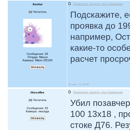
Asshur
Проявители: рецепты, опыт применения
Подскажите, е
[
] Читатель
проявка до 199
например, Ост
какие-то особ
Сообщения: 26
расчет просро
Откуда: Минск
Камера: Nikon D5100
21 июл, 12 19:47
likecoffee
Проявители: рецепты, опыт применения
Убил позавче
[
] Читатель
Сообщения: 32
100 13х18 , п
Камера: люсида
стоке Д76. Рез