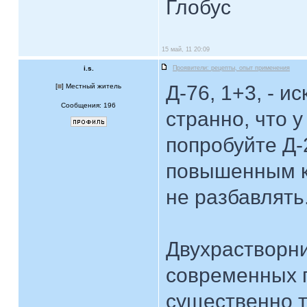
Глобус
15 май, 11 20:09
i.s.
Проявители: рецепты, опыт применения
Д-76, 1+3, - 
[
] Местный житель
Сообщения: 196
странно, что у
попробуйте Д-
повышенным ко
не разбавлять
Двухрастворни
современных п
существенно т