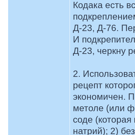
Кодака есть в
подкреплением
Д-23, Д-76. П
И подкрепител
Д-23, черкну р
2. Использова
рецепт которо
экономичен. П
метоле (или ф
соде (которая
натрий); 2) б