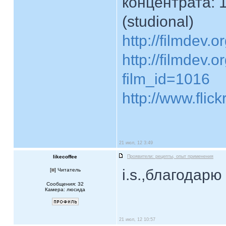
концентрата: 1
(studional)
http://filmdev.
http://filmdev.
film_id=1016
http://www.flick
21 июл, 12 3:49
likecoffee
Проявители: рецепты, опыт применения
i.s.,благодар
[
] Читатель
Сообщения: 32
Камера: люсида
21 июл, 12 10:57