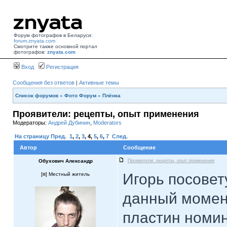
Форум фотографов в Беларуси:
forum.znyata.com
Смотрите также основной портал
фотографов:
znyata.com
Вход
Регистрация
Сообщения без ответов
|
Активные темы
Список форумов
»
Фото Форум
»
Плёнка
Проявители: рецепты, опыт применения
Модераторы:
Андрей Дубинин
,
Moderators
На страницу
Пред.
1
,
2
,
3
,
4
,
5
,
6
,
7
След.
Автор
Сообщение
Обухович Александр
Проявители: рецепты, опыт применения
Игорь посовет
[
] Местный житель
данный момент
пластин номи