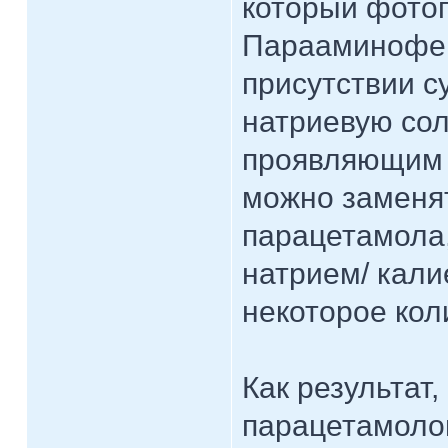
который фото
Парааминофено
присутствии с
натриевую сол
проявляющим 
можно заменять
парацетамола
натрием/ кали
некоторое кол
Как результат
парацетамоло