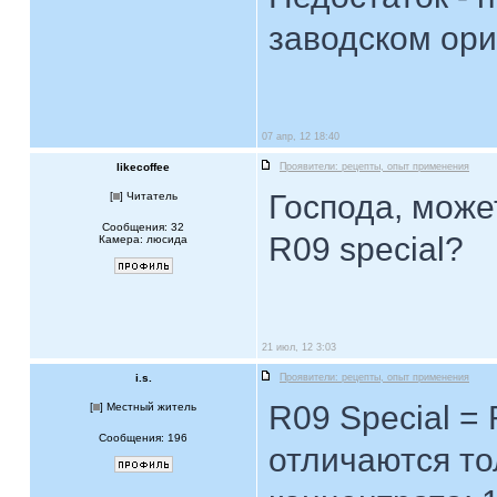
заводском ори
07 апр, 12 18:40
likecoffee
Проявители: рецепты, опыт применения
Господа, может
[
] Читатель
Сообщения: 32
R09 special?
Камера: люсида
21 июл, 12 3:03
i.s.
Проявители: рецепты, опыт применения
R09 Special = 
[
] Местный житель
Сообщения: 196
отличаются то