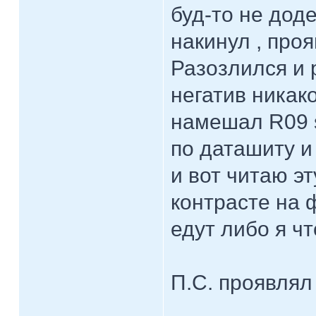
буд-то не доде
накинул , проя
Разозлился и 
негатив никако
намешал R09 s
по даташиту и
и вот читаю эт
контрасте на 
едут либо я чт
П.С. проявлял