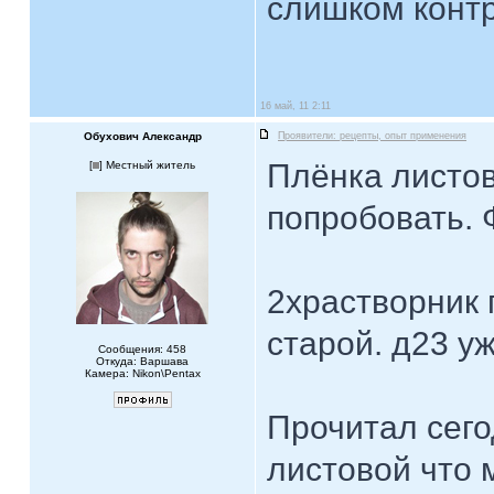
слишком контр
16 май, 11 2:11
Обухович Александр
Проявители: рецепты, опыт применения
Плёнка листов
[
] Местный житель
попробовать. 
2храстворник 
старой. д23 у
Сообщения: 458
Откуда: Варшава
Камера: Nikon\Pentax
Прочитал сего
листовой что 