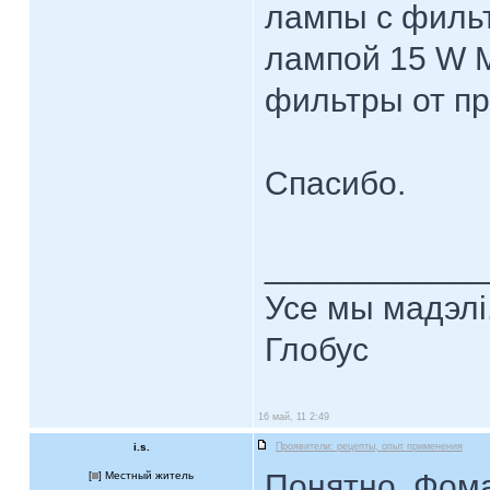
лампы с фильтр
лампой 15 W М
фильтры от пр
Спасибо.
____________
Усе мы мадэлі
Глобус
16 май, 11 2:49
i.s.
Проявители: рецепты, опыт применения
Понятно. Фома
[
] Местный житель