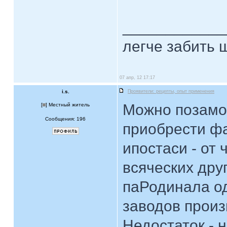
____________
легче забить ш
07 апр, 12 17:17
i.s.
Проявители: рецепты, опыт применения
Можно позамор
[
] Местный житель
Сообщения: 196
приобрести ф
ипостаси - от
всяческих дру
паРодинала од
заводов произ
Недостаток - 