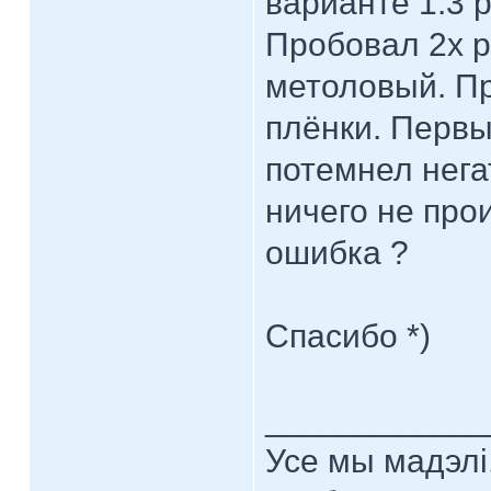
варианте 1:3 
Пробовал 2х 
метоловый. Пр
плёнки. Первы
потемнел нега
ничего не про
ошибка ?
Спасибо *)
____________
Усе мы мадэлі