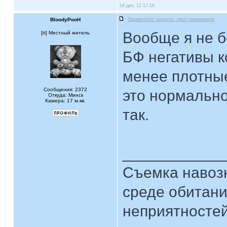
16 дек, 12 17:16
BloodyPooH
Проявители: рецепты, опыт применения
Вообще я не б
[
] Местный житель
БФ негативы к
менее плотны
Сообщения: 2372
это нормально,
Откуда: Минск
Камера: 17 м.кв.
так.
____________
Съемка навозн
среде обитани
неприятностей.