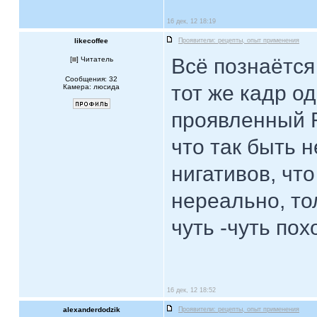
16 дек, 12 18:19
likecoffee
Проявители: рецепты, опыт применения
Всё познаётся
[
] Читатель
Сообщения: 32
тот же кадр о
Камера: люсида
проявленный R
что так быть н
нигативов, чт
нереально, то
чуть -чуть пох
16 дек, 12 18:52
alexanderdodzik
Проявители: рецепты, опыт применения