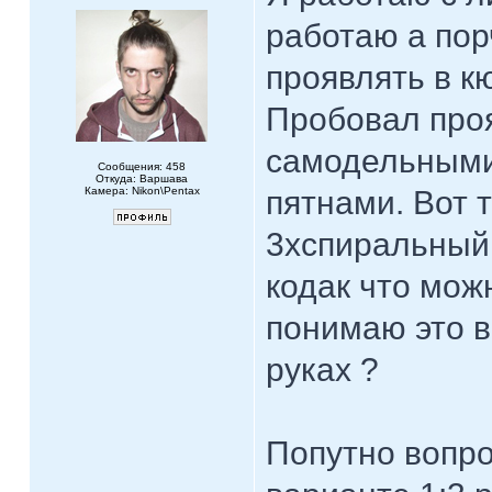
работаю а пор
проявлять в к
Пробовал проя
самодельными
Сообщения: 458
Откуда: Варшава
Камера: Nikon\Pentax
пятнами. Вот т
3хспиральный 
кодак что мож
понимаю это в
руках ?
Попутно вопро