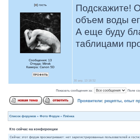
Подскажите! О
[
] гость
объем воды ег
А еще буду бл
таблицами про
Сообщения: 13
Откуда: Minsk
Камера: Canon 5D
30 апр, 13 18:52
Показать сообщения за:
Поле со
Проявители: рецепты, опыт п
Список форумов
»
Фото Форум
»
Плёнка
Кто сейчас на конференции
Сейчас этот форум просматривают: нет зарегистрированных пользователей и гости: