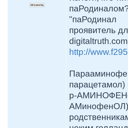
паРодиналом
"паРодинал
проявитель дл
digitaltruth.co
http://www.f295
Парааминофен
парацетамол) 
p-АМИНОФЕНо
АМинофенОЛ) 
родственникам
неким голланд