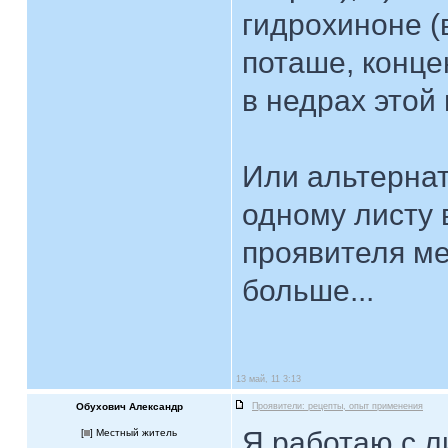
гидрохиноне (
поташе, концен
в недрах этой 
Или альтернат
одному листу 
проявителя ме
больше...
13 май, 11 3:13
Обухович Александр
Проявители: рецепты, опыт применения
Я работаю с л
[
] Местный житель