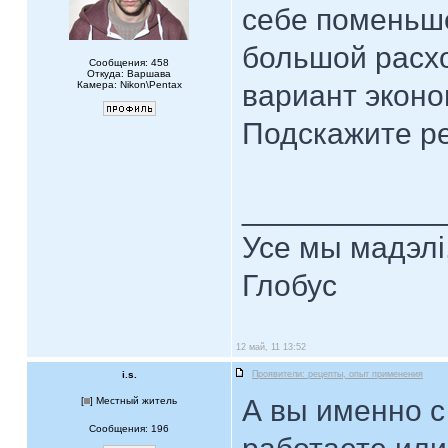
себе поменьше
большой расх
Сообщения: 458
Откуда: Варшава
Камера: Nikon\Pentax
вариант эконо
Подскажите ре
____________
Усе мы мадэлі
Глобус
12 май, 11 13:52
i.s.
Проявители: рецепты, опыт применения
А вы именно 
[
] Местный житель
Сообщения: 196