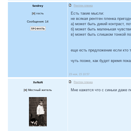
fandrey
Рентген пленка
Есть такие мысли:
[
] гость
не всякая рентген пленка пригод
Сообщения: 14
а) может быть дикий контраст, по
б) может быть маленькая чувстви
в) может быть слишком тонкой по
еще есть предложение если кто т
чуть позже, как будет время пок
23 ноя, 15 10:57
XeNoN
Рентген пленка
Мне кажется что с синьки даже 
[
] Местный житель