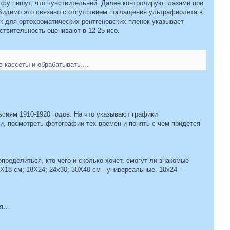
гфу пишут, что чувствительней. Далее контролирую глазами при
 Видимо это связано с отсутствием поглащения ультрафиолета в
ик для ортохроматических рентгеновских пленок указывает
ствительность оценивают в 12-25 исо.
 кассеты и обрабатывать....
сиям 1910-1920 годов. На что указывают графики
ги, посмотреть фотографии тех времен и понять с чем придется
пределиться, кто чего и сколько хочет, смогут ли знакомые
18 см; 18X24; 24x30; 30X40 см - универсальные. 18х24 -
...