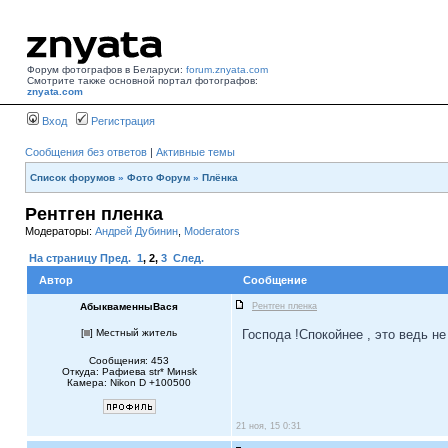
Форум фотографов в Беларуси:
forum.znyata.com
Смотрите также основной портал фотографов:
znyata.com
Вход
Регистрация
Сообщения без ответов
|
Активные темы
Список форумов
»
Фото Форум
»
Плёнка
Рентген пленка
Модераторы:
Андрей Дубинин
,
Moderators
На страницу
Пред.
1
,
2
,
3
След.
Автор
Сообщение
АбыкваменныВася
Рентген пленка
[
] Местный житель
Господа !Спокойнее , это ведь 
Сообщения: 453
Откуда: Рафиева str* Mинsk
Камера: Nikon D +100500
21 ноя, 15 0:31