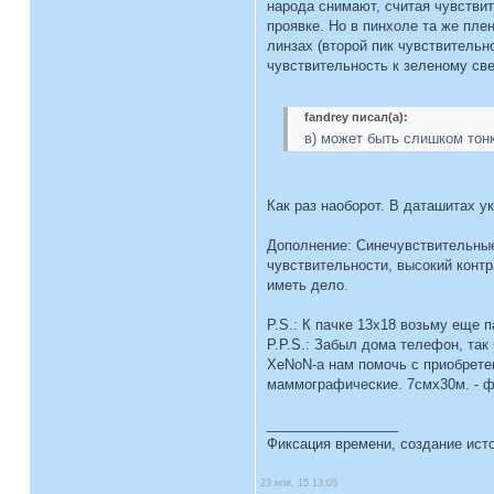
народа снимают, считая чувстви
проявке. Но в пинхоле та же пле
линзах (второй пик чувствительн
чувствительность к зеленому све
fandrey писал(а):
в) может быть слишком тонк
Как раз наоборот. В даташитах у
Дополнение: Синечувствительные
чувствительности, высокий контр
иметь дело.
P.S.: К пачке 13х18 возьму еще п
P.P.S.: Забыл дома телефон, так
XeNoN-а нам помочь с приобретен
маммографические. 7смх30м. - ф
_________________
Фиксация времени, создание ист
23 ноя, 15 13:05