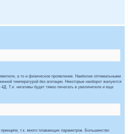
оявители, а то и физическое проявление. Наиболее оптимальными
женной температурой без агитации. Некоторые наоборот жалуются
о 4Д. Т.е. негативы будет тяжко печатать в увеличителе и еще
в принципе, т.к. много плавающих параметров. Большинство