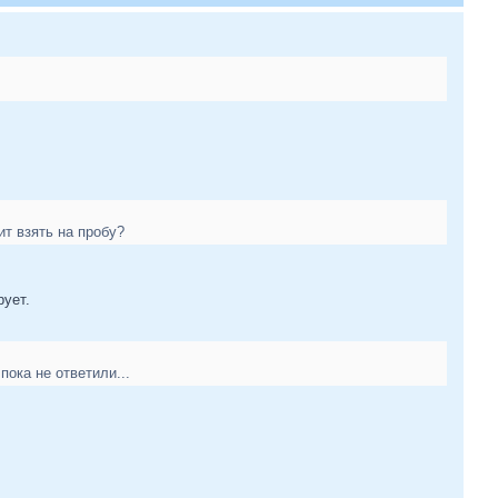
ит взять на пробу?
рует.
ока не ответили...