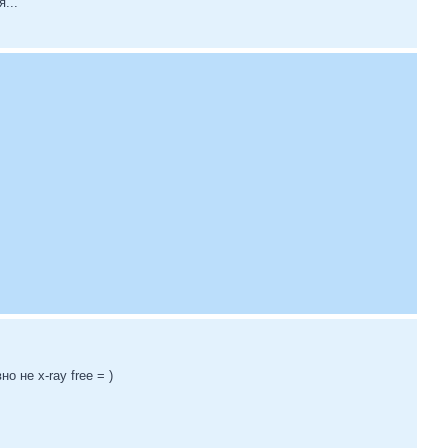
...
о не x-ray free = )