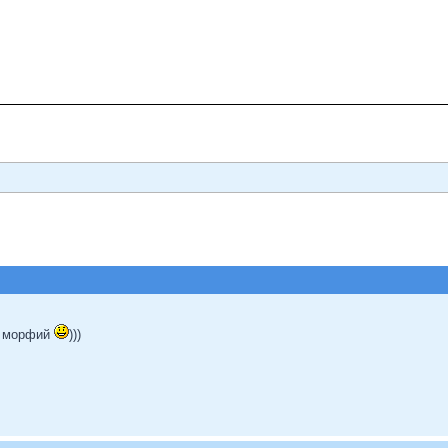
не морфий
)))