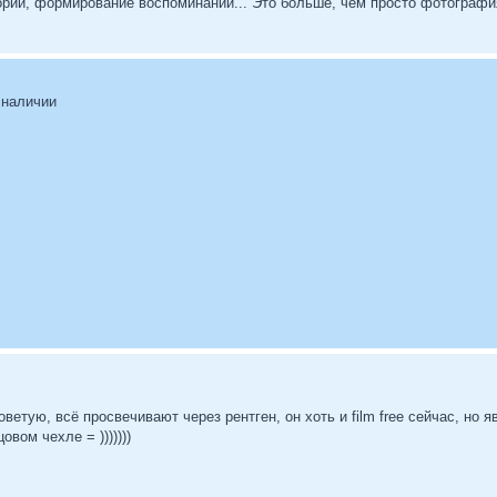
ории, формирование воспоминаний... Это больше, чем просто фотография
 наличии
оветую, всё просвечивают через рентген, он хоть и film free сейчас, но явн
вом чехле = )))))))