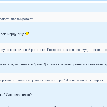
челюсть что ли фотают..
а всю морду лица
яву по просроченной рентгенке. Интересно как она себя будет вести, сто
ываться, то свежую и брать. Доставка все равно разницу в цене нивели
рматов и стоимости у той первой конторы? Я наваял им по электронке, п
ика? Или солар-плюс?