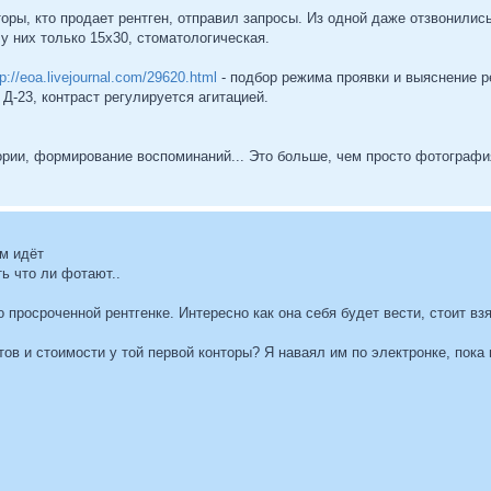
оры, кто продает рентген, отправил запросы. Из одной даже отзвонилис
 у них только 15х30, стоматологическая.
tp://eoa.livejournal.com/29620.html
- подбор режима проявки и выяснение р
 Д-23, контраст регулируется агитацией.
ории, формирование воспоминаний... Это больше, чем просто фотография
м идёт
ть что ли фотают..
 просроченной рентгенке. Интересно как она себя будет вести, стоит вз
в и стоимости у той первой конторы? Я наваял им по электронке, пока н