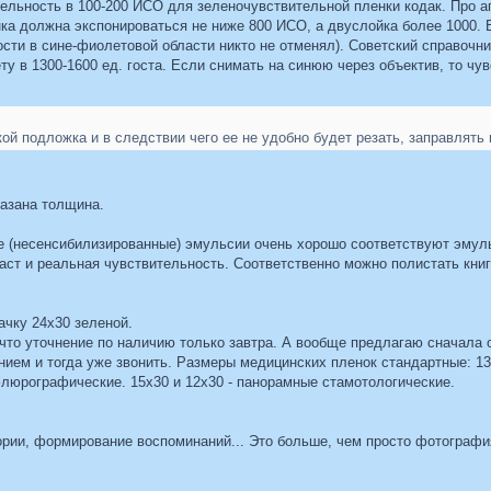
тельность в 100-200 ИСО для зеленочувствительной пленки кодак. Про а
нка должна экспонироваться не ниже 800 ИСО, а двуслойка более 1000.
ости в сине-фиолетовой области никто не отменял). Советский справочн
ту в 1300-1600 ед. госта. Если снимать на синюю через объектив, то чув
ой подложка и в следствии чего ее не удобно будет резать, заправлять в
казана толщина.
 (несенсибилизированные) эмульсии очень хорошо соответствуют эмуль
аст и реальная чувствительность. Соответственно можно полистать кни
ачку 24х30 зеленой.
 что уточнение по наличию только завтра. А вообще предлагаю сначала о
ием и тогда уже звонить. Размеры медицинских пленок стандартные: 13X
люрографические. 15х30 и 12х30 - панорамные стамотологические.
ории, формирование воспоминаний... Это больше, чем просто фотография