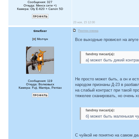
Сообщения: 327
Откуда: Минск сити =)
Камера: Oly E-620 + Canon 5D
23 ноя, 15 12:00
timefixer
Рентген пленка
[
] Молчун
Все выходные провисел на апуге
fandrey писал(а):
а) может быть дикий контра
Не просто может быть, а он и е
Сообщения: 119
народом признаны Д-23 в разбав
Откуда: Волковыск
Камера: Fuji, Mamiya, Pentax
на слабый контраст при такой про
тяжелее сканировать, но очень х
fandrey писал(а):
б) может быть маленькая чу
С чуйкой не понятно на самом де