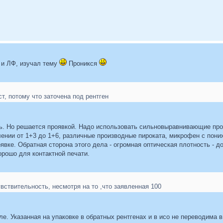
 и ЛФ, изучал тему
Проникся
ст, потому что заточена под рентген
сть. Но решается проявкой. Надо использовать сильновыравнивающие пр
лении от 1+3 до 1+6, различные производные пироката, микрофен с пони
явке. Обратная сторона этого дела - огромная оптическая плотность - д
орошо для контактной печати.
вствительность, несмотря на то ,что заявленная 100
ле. Указанная на упаковке в обратных рентгенах и в исо не переводима 