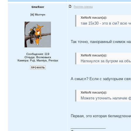
timefixer
Рентген пленка
[
] Молчун
XeNoN писал(а):
там 15x30 - это в см? всю 
Так точно, панорамный снимок н
Сообщения: 119
XeNoN писал(а):
Откуда: Волковыск
Камера: Fuji, Mamiya, Pentax
Наткнулся за бугром на объ
А смысл? Если с забугорьем связ
XeNoN писал(а):
Можете уточнить наличие фо
Первая, это которая белмедтехн
_________________