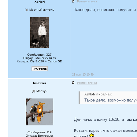
XeNoN
Рентген пленка
Такое дело, возможно получится 
[
] Местный житель
Сообщения: 327
Откуда: Минск сити =)
Камера: Oly E-620 + Canon 5D
21 ноя, 15 10:49
timefixer
Рентген пленка
[
] Молчун
XeNoN писал(а):
Такое дело, возможно получ
Для начала пачку 13x18, а там к
Кстати, нарыл, что самая мелко
Сообщения: 119
Откуда: Волковыск
пленок)