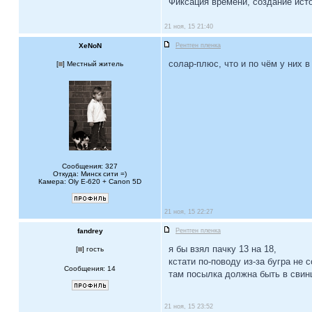
Фиксация времени, создание ист
21 ноя, 15 21:40
XeNoN
Рентген пленка
солар-плюс, что и по чём у них в
[
] Местный житель
Сообщения: 327
Откуда: Минск сити =)
Камера: Oly E-620 + Canon 5D
21 ноя, 15 22:27
fandrey
Рентген пленка
я бы взял пачку 13 на 18,
[
] гость
кстати по-поводу из-за бугра не с
Сообщения: 14
там посылка должна быть в свинцо
21 ноя, 15 23:52