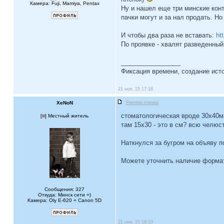
Камера: Fuji, Mamiya, Pentax
Ну и нашел еще три минские конт
пачки могут и за нал продать. Но
И чтобы два раза не вставать:
ht
По проявке - хвалят разведенный
_________________
Фиксация времени, создание ист
21 ноя, 15 17:18
XeNoN
Рентген пленка
стоматологическая вроде 30x40м
[
] Местный житель
там 15x30 - это в см? всю челюс
Наткнулся за бугром на объяву по
Можете уточнить наличие формато
Сообщения: 327
Откуда: Минск сити =)
Камера: Oly E-620 + Canon 5D
21 ноя, 15 18:33