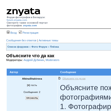
Форум фотографов в Беларуси:
forum.znyata.com
Смотрите также основной портал
фотографов:
znyata.com
Вход
Регистрация
Сообщения без ответов
|
Активные темы
Список форумов
»
Фото Форум
»
Плёнка
Объясните что да как
Модераторы:
Андрей Дубинин
,
Moderators
Автор
Сообщение
AlbinaShakirova
Объясните что да как
Объясните пож
[
] гость
Сообщения: 2
фотографиям
1. Фотографир