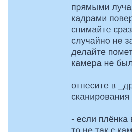
прямыми луча
кадрами пове
снимайте сраз
случайно не з
делайте помет
камера не был
отнесите в _д
сканирования
- если плёнка 
то не так с ка