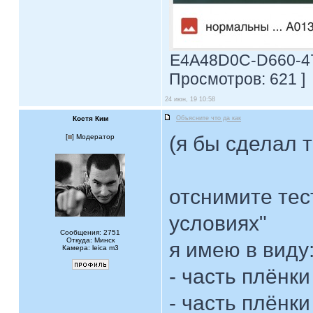
E4A48D0C-D660-479
Просмотров: 621 ]
24 июн, 19 10:58
Костя Ким
Объясните что да как
(я бы сделал т
[
] Модератор
отснимите тес
условиях"
Сообщения: 2751
Откуда: Минск
я имею в виду
Камера: leica m3
- часть плёнк
- часть плёнки