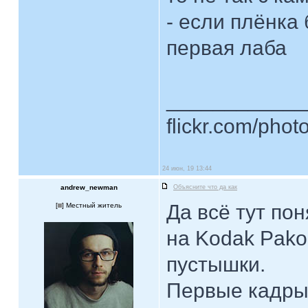
- если плёнка 
первая лаба
____________
flickr.com/phot
24 июн, 19 13:44
andrew_newman
Объясните что да как
Да всё тут по
[
] Местный житель
на Kodak Pako
пустышки.
Первые кадры 