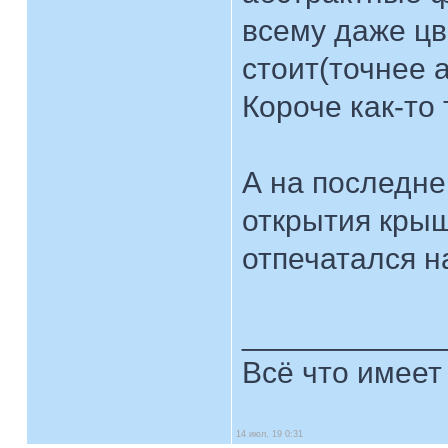
всему даже цве
стоит(точнее 
Короче как-то 
А на последне
открытия кры
отпечатался н
____________
Всё что имеет
14 июл, 19 0:31