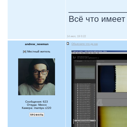
____________
Всё что имеет
14 июл, 19 0:22
andrew_newman
Объясните что да как
[
] Местный житель
Сообщения: 623
Откуда: Минск
Камера: mamiya c220