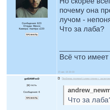
Но скорее всег
почему она п
лучом - непон
Сообщения: 623
Откуда: Минск
Что за лаба?
Камера: mamiya c220
____________
Всё что имеет
15 авг, 19 20:33
golDANFeeD
Проблема проявки/съемки пленки с засветом
[
] гость
andrew_newm
Сообщения: 6
Что за лаба