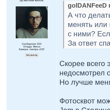
[
] Местный житель
golDANFeeD п
А что делат
менять или 
с ними? Есл
За ответ сп
Сообщения: 623
Откуда: Минск
Камера: mamiya c220
Скорее всего 
недосмотрел о
Но лучше меня
Фотосквот мож