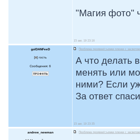
"Магия фото" 
15 авг, 19 23:16
golDANFeeD
Проблема проявки/съемки пленки с засветом
А что делать 
[
] гость
Сообщения: 6
менять или мо
ними? Если уж
За ответ спас
15 авг, 19 23:35
andrew_newman
Проблема проявки/съемки пленки с засветом