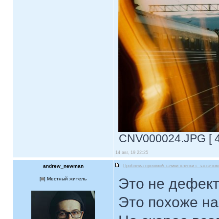
CNV000024.JPG [ 49
14 авг, 19 22:25
andrew_newman
Проблема проявки/съемки пленки с засветом
Это не дефект
[
] Местный житель
Это похоже на