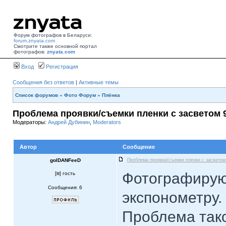
Форум фотографов в Беларуси:
forum.znyata.com
Смотрите также основной портал
фотографов:
znyata.com
Вход
Регистрация
Сообщения без ответов
|
Активные темы
Список форумов
»
Фото Форум
»
Плёнка
Проблема проявки/съемки пленки с засветом 
Модераторы:
Андрей Дубинин
,
Moderators
Автор
Сообщение
golDANFeeD
Проблема проявки/съемки пленки с засветом
Фотографирую 
[
] гость
Сообщения: 6
экспонометру.
Проблема тако