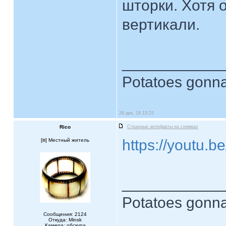
шторки. Хотя 
вертикали.
____________
Potatoes gonna
26 дек, 19 13:23
Rico
Странные артефакты на снимках
https://youtu
[
] Местный житель
____________
Potatoes gonna
Сообщения: 2124
Откуда: Minsk
Камера: обскура