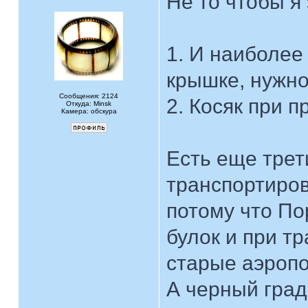
Не то чтобы я 
1. И наиболее
крышке, нужно
Сообщения: 2124
2. Косяк при п
Откуда: Minsk
Камера: обскура
Есть еще трет
транспортиров
потому что По
булок и при т
старые аэропо
А черный град