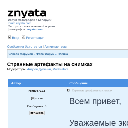
Форум фотографов в Беларуси:
forum.znyata.com
Смотрите также основной портал
фотографов:
znyata.com
Вход
Регистрация
Сообщения без ответов
|
Активные темы
Список форумов
»
Фото Форум
»
Плёнка
Странные артефакты на снимках
Модераторы:
Андрей Дубинин
,
Moderators
Автор
Сообщение
romiye7162
Странные артефакты на снимках
Всем привет,
[
] гость
Сообщения: 3
Уважаемые эк