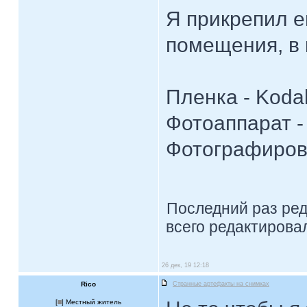
Я прикрепил е
помещения, в 
Пленка - Kodak
Фотоаппарат -
Фотографирова
Последний раз ре
всего редактировал
26 дек, 19 12:18
Rico
Странные артефакты на снимках
[
] Местный житель