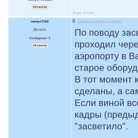
26 дек, 19 13:41
romiye7162
Странные артефакты на снимках
По поводу зас
[
] гость
Сообщения: 3
проходил чере
аэропорту в В
старое оборуд
В тот момент 
сделаны, а са
Если виной вс
кадры (преды
"засветило".