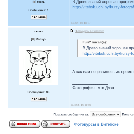
В Древо знаний хорошая программ
[
] гость
http://vitebsk.uchi.by/kursy-fotograf
Сообщения: 1
13 окт, 15 18:07
xenex
Фотокурсы в Витебске
[
] Молчун
FuriY писал(а):
В Древо знаний хорошая про
http://vitebsk.uchi.by/kursy-fo
А как вам понравилось их промо
_________________
Фотография - это Дзэн
Сообщения: 83
14 ноя, 15 11:04
Показать сообщения за:
Поле со
Фотокурсы в Витебске