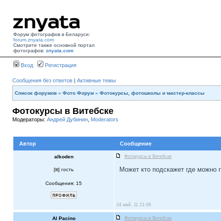
Форум фотографов в Беларуси:
forum.znyata.com
Смотрите также основной портал
фотографов:
znyata.com
Вход
Регистрация
Сообщения без ответов
|
Активные темы
Список форумов
»
Фото Форум
»
Фотокурсы, фотошколы и мастер-классы
Фотокурсы в Витебске
Модераторы:
Андрей Дубинин
,
Moderators
Автор
Сообщение
alkoden
Фотокурсы в Витебске
Может кто подскажет где можно п
[
] гость
Сообщения: 15
24 май, 11 21:09
Al Pacino
Фотокурсы в Витебске