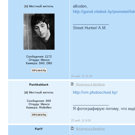
alkoden,
[
] Местный житель
http://gorod.vitebsk.by/prometei/fot
_________________
Street Hunter/ A.М.
Сообщения: 1172
Откуда: Минск
Камера: D40, D80
24 май, 11 21:26
Pashkablack
Фотокурсы в Витебске
http://vm.photoschool.by/
[
] Местный житель
Сообщения: 369
_________________
Откуда: Минск
Камера: Rolleiflex
Я фотографирую потому, что ещё
25 май, 11 9:08
FuriY
Фотокурсы в Витебске