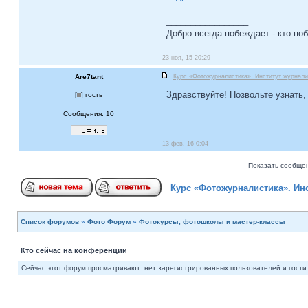
_________________
Добро всегда побеждает - кто по
23 ноя, 15 20:29
Are7tant
Курс «Фотожурналистика». Институт журнали
Здравствуйте! Позвольте узнать
[
] гость
Сообщения: 10
13 фев, 16 0:04
Показать сообщен
Курс «Фотожурналистика». Ин
Список форумов
»
Фото Форум
»
Фотокурсы, фотошколы и мастер-классы
Кто сейчас на конференции
Сейчас этот форум просматривают: нет зарегистрированных пользователей и гости: