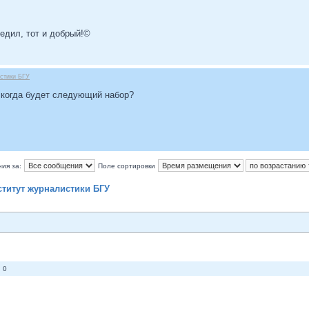
бедил, тот и добрый!©
стики БГУ
, когда будет следующий набор?
ия за:
Поле сортировки
ститут журналистики БГУ
 0