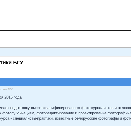
тики БГУ
стики БГУ
ря 2015 года
вает подготовку высококвалифицированных фотожурналистов и включае
 к фотопубликациям, фоторедактирование и проектирование фотографиче
курса - специалисты-практики, известные белорусские фотографы и фот