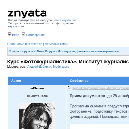
Форум фотографов в Беларуси:
forum.znyata.com
Смотрите также основной портал фотографов:
znyata.com
Вход
Регистрация
Сообщения без ответов
|
Активные темы
Список форумов
»
Фото Форум
»
Фотокурсы, фотошколы и мастер-классы
Курс «Фотожурналистика». Институт журналис
Модераторы:
Андрей Дубинин
,
Moderators
Автор
Сообщение
-=Elena=-
Курс «Фотожурналистика». Институт журнали
Прием документов
: до 25 декаб
[
] Zнята Team
Программа обучения предусматри
фотосъемке, подготовку текстов
целями изданий. Преподаватели 