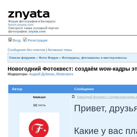
Форум фотографов в Беларуси:
forum.znyata.com
Смотрите также основной портал
фотографов:
znyata.com
Вход
Регистрация
Сообщения без ответов
|
Активные темы
Список форумов
»
Фото Форум
»
Фотокурсы, фотошколы и мастер-классы
Новогодний Фотоквест: создаём wow-кадры э
Модераторы:
Андрей Дубинин
,
Moderators
Автор
Сообщение
fotokozir
Новогодний Фотоквест: создаём wow-кадры э
Привет, друзья
[
] гость
Какие у вас п