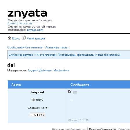
Форум фотографов в Беларуси:
forum.znyata.com
Смотрите также основной портал
фотографов:
znyata.com
Вход
Регистрация
Сообщения без ответов
|
Активные темы
Список форумов
»
Фото Форум
»
Фотокурсы, фотошколы и мастер-классы
del
Модераторы:
Андрей Дубинин
,
Moderators
Автор
Сообщение
krayavid
del
--
[
] гость
Сообщения: 6
01 сен, 16 11:28
Показать сообщения за:
Поле со