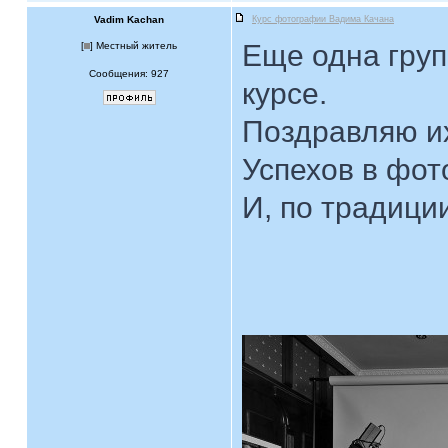
Vadim Kachan
Курс фотографии Вадима Качана
Еще одна груп
[
] Местный житель
Сообщения: 927
курсе.
Поздравляю их
Успехов в фот
И, по традици