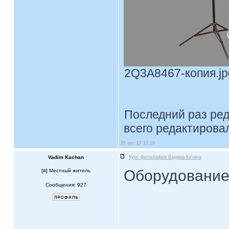
2Q3A8467-копия.jpg
Последний раз ре
всего редактировал
28 авг, 17 12:19
Vadim Kachan
Курс фотографии Вадима Качана
Оборудование
[
] Местный житель
Сообщения: 927