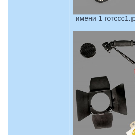
-имени-1-готссс1.jp