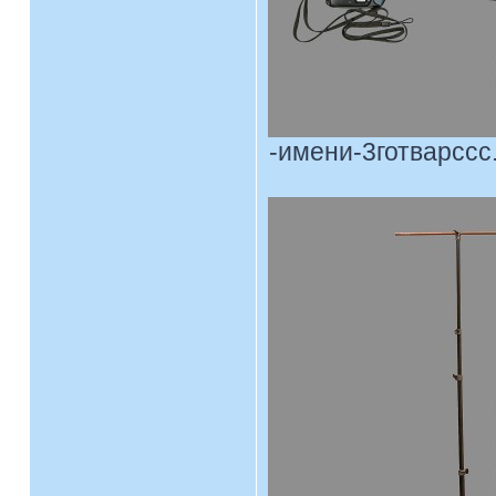
-имени-3готварссс.