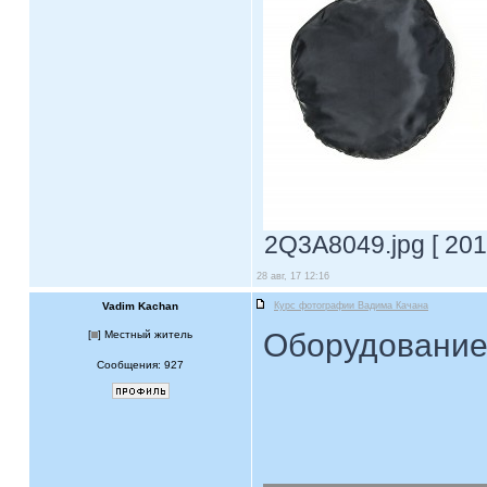
2Q3A8049.jpg [ 201
28 авг, 17 12:16
Vadim Kachan
Курс фотографии Вадима Качана
Оборудование
[
] Местный житель
Сообщения: 927