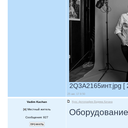
2Q3A2165инт.jpg [ 
25 авг, 17 8:50
Vadim Kachan
Курс фотографии Вадима Качана
Оборудование
[
] Местный житель
Сообщения: 927