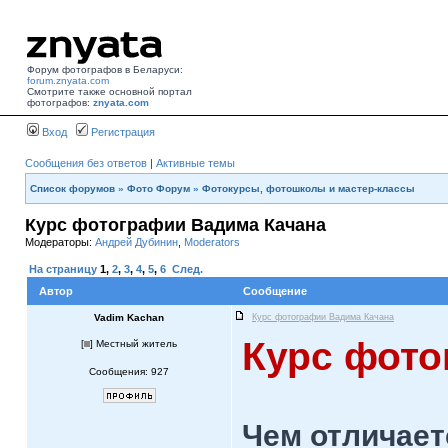
Форум фотографов в Беларуси:
forum.znyata.com
Смотрите также основной портал
фотографов:
znyata.com
Вход
Регистрация
Сообщения без ответов
|
Активные темы
Список форумов
»
Фото Форум
»
Фотокурсы, фотошколы и мастер-классы
Курс фотографии Вадима Качана
Модераторы:
Андрей Дубинин
,
Moderators
На страницу
1
,
2
,
3
,
4
,
5
,
6
След.
Автор
Сообщение
Vadim Kachan
Курс фотографии Вадима Качана
Курс фото
[
] Местный житель
Сообщения: 927
Чем отличает