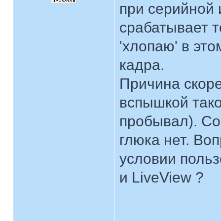
при серийной 
срабатывает т
'хлопаю' в это
кадра.
Причина скоре
вспышкой тако
пробывал). Со
глюка нет. Во
условии поль
и LiveView ?
____________