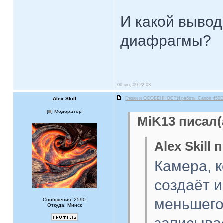
И какой вывод
диафрагмы?
06 окт, 09 22:03
Alex Skill
Глюки и ОСОБЕННОСТИ работы Canon 450
[
] Модератор
MiK13 писал(
Alex Skill 
Камера, 
создаёт и
меньшего
Сообщения: 2590
Откуда: Минск
записыва