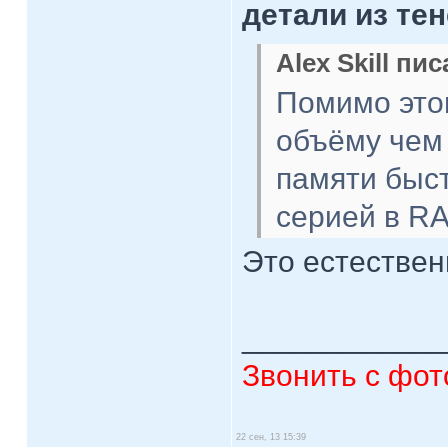
детали из тен
Alex Skill пис
Помимо это
объёму чем
памяти быс
серией в R
Это естествен
____________
Звонить с фот
22 сен, 13 15:39