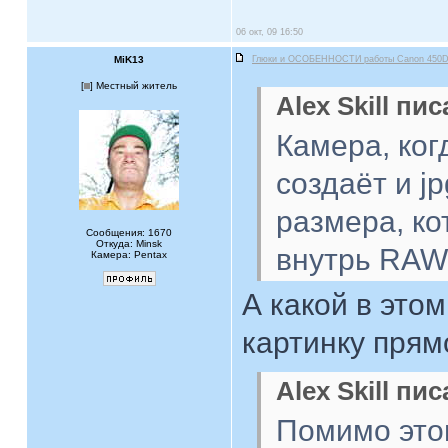
06 окт, 09 16:50
MiK13
Глюки и ОСОБЕННОСТИ работы Canon 450
[
] Местный житель
Alex Skill пис
Камера, ко
создаёт и j
размера, к
Сообщения: 1670
Откуда: Minsk
внутрь RAW
Камера: Pentax
А какой в это
картинку пря
Alex Skill пис
Помимо это