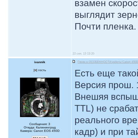
взамен скорос
выглядит зерн
Почти пленка.
22 сен, 13 13:20
ivannik
Глюки и ОСОБЕННОСТИ работы Canon 450
Есть еще тако
[
] гость
Версия прош. 1
Внешяя вспыш
ТТL) не сраба
реального вр
Сообщения: 3
Откуда: Калининград
кадр) и при т
Камера: Canon EOS 450D