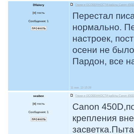
DValery
Глюки и ОСОБЕННОСТИ работы Canon 450
Перестал писа
[
] гость
Сообщения: 1
нормально. П
настроек, пос
осени не было
Пардон, все н
11 ноя, 13 15:29
seabee
Глюки и ОСОБЕННОСТИ работы Canon 450
Canon 450D,п
[
] гость
Сообщения: 1
крепления вн
засветка.Пыта