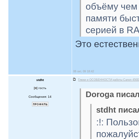
объёму чем
памяти быс
серией в R
Это естествен
06 окт, 09 18:42
stdht
Глюки и ОСОБЕННОСТИ работы Canon 450
[
] гость
Doroga писал
Сообщения: 14
stdht писа
:!: Польз
пожалуйст