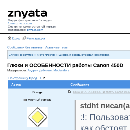
Форум фотографов в Беларуси:
forum.znyata.com
Смотрите также основной портал
фотографов:
znyata.com
Вход
Регистрация
Сообщения без ответов
|
Активные темы
Список форумов
»
Фото Форум
»
Цифра и компьютерная обработка
Глюки и ОСОБЕННОСТИ работы Canon 450D
Модераторы:
Андрей Дубинин
,
Moderators
На страницу
Пред.
1
,
2
Автор
Сообщение
Doroga
Глюки и ОСОБЕННОСТИ работы Canon 450
[
] Местный житель
stdht писал(а
:!: Пользов
как обстоят