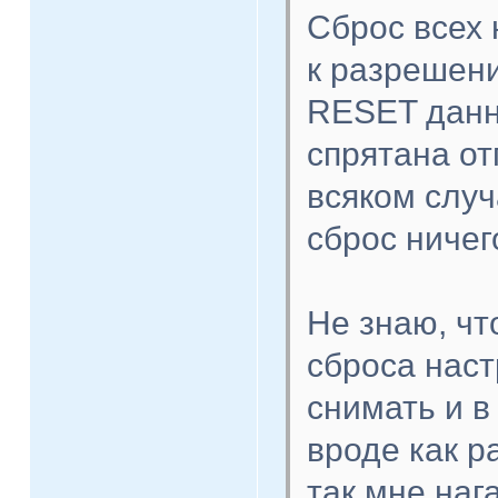
Сброс всех 
к разреше
RESET данн
спрятана от
всяком случ
сброс ничег
Не знаю, чт
сброса наст
снимать и 
вроде как 
так мне наг