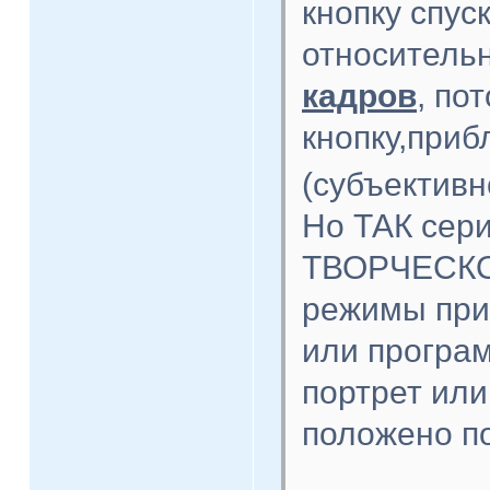
кнопку спус
относитель
кадров
, по
кнопку,при
(субъектив
Но ТАК сери
ТВОРЧЕСКОЙ
режимы прио
или програ
портрет или
положено по