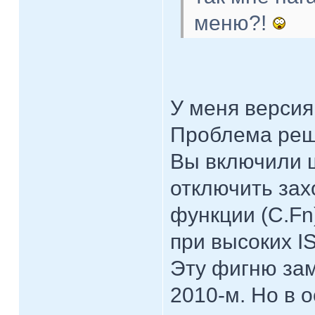
меню?!
У меня версия 
Проблема реш
Вы включили ш
отключить зах
функции (C.Fn)
при высоких IS
Эту фигню зам
2010-м. Но в