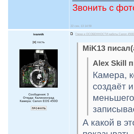
Звонить с фот
22 сен, 13 14:59
ivannik
Глюки и ОСОБЕННОСТИ работы Canon 450
[
] гость
MiK13 писал(
Alex Skill 
Камера, 
создаёт и
Сообщения: 3
меньшего
Откуда: Калининград
Камера: Canon EOS 450D
записыва
А какой в э
показывать