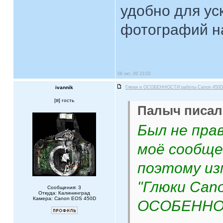
удобно для ус
фотографий н
06 окт, 09 23:02
ivannik
Глюки и ОСОБЕННОСТИ работы Canon 450
[
] гость
Палыч писал(
Был не прав
моё сообщен
поэтому из
"Глюки Cano
Сообщения: 3
Откуда: Калининград
Камера: Canon EOS 450D
ОСОБЕННОС