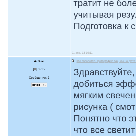
тратит не бол
учитывая резу
Подготовка к с
01 апр, 13 19:11
AzBuki
Как обработать фотографию так, как на фото
Здравствуйте,
[
] гость
Сообщения: 2
добиться эфф
мягким свече
рисунка ( смо
Понятно что э
что все светит