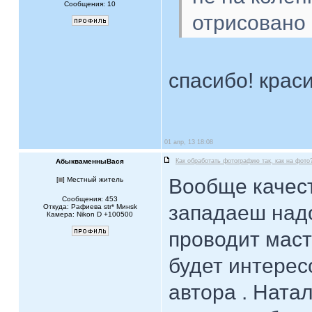
Сообщения: 10
отрисовано 
спасибо! крас
01 апр, 13 18:08
АбыкваменныВася
Как обработать фотографию так, как на фото
Вообще качес
[
] Местный житель
Сообщения: 453
западаеш надо
Откуда: Рафиева str* Mинsk
Камера: Nikon D +100500
проводит мас
будет интерес
автора . Ната