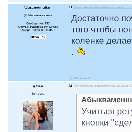
АбыкваменныВася
Как обработать фотографию так, как на фото
Достаточно поч
[
] Местный житель
Сообщения: 453
того чтобы пон
Откуда: Рафиева str* Mинsk
Камера: Nikon D +100500
коленке делае
.
01 апр, 13 13:15
дюшка
Как обработать фотографию так, как на фото
[
] гость
Абыкваменны
Учиться рет
кнопки "сдел