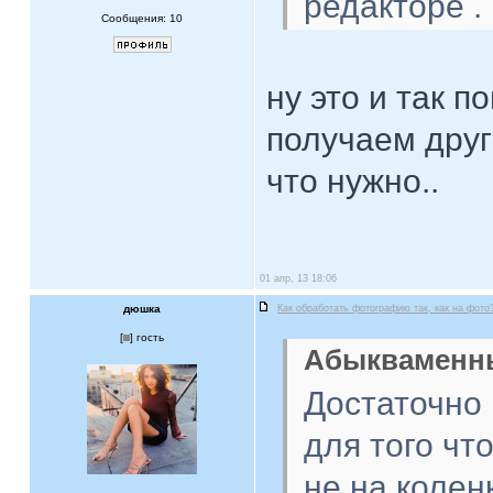
редакторе .
Сообщения: 10
ну это и так п
получаем друг
что нужно..
01 апр, 13 18:06
дюшка
Как обработать фотографию так, как на фото
[
] гость
Абыкваменны
Достаточно 
для того чт
не на колен