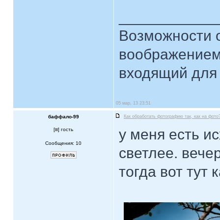
____________
Возможности 
воображением
входящий для 
05 мар, 13 23:51
баффало-99
Как обработать фотографию так, как на фото
у меня есть и
[
] гость
Сообщения: 10
светлее. вече
тогда вот тут 