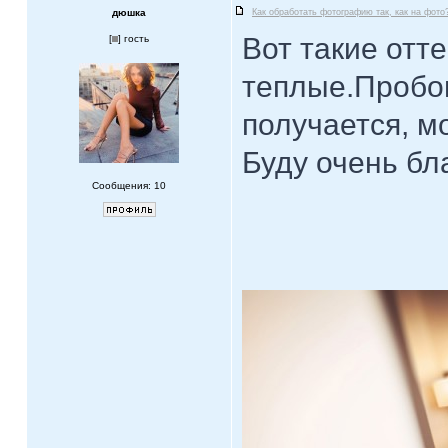
дюшка
Как обработать фотографию так, как на фото
Вот такие отт
[
] гость
теплые.Пробов
получается, м
Буду очень бла
Сообщения: 10