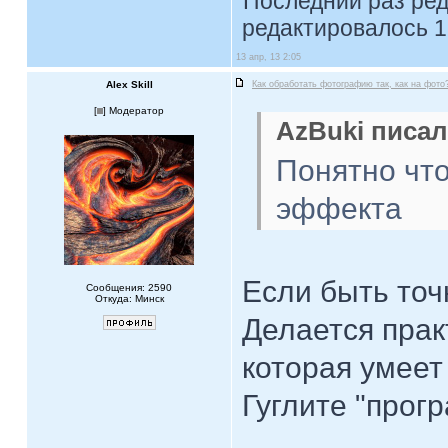
Последний раз ре
редактировалось 1
13 апр, 13 2:05
Alex Skill
Как обработать фотографию так, как на фото
[
] Модератор
AzBuki писал
Понятно что
эффекта
Если быть точ
Сообщения: 2590
Откуда: Минск
Делается прак
которая умеет
Гуглите "прог