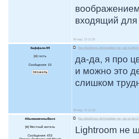
воображением
входящий для 
06 мар, 13 11:26
баффало-99
Как обработать фотографию так, как на фото
да-да, я про ц
[
] гость
Сообщения: 10
и можно это д
слишком труд
06 мар, 13 12:28
АбыкваменныВася
Как обработать фотографию так, как на фото
Lightroom не 
[
] Местный житель
Сообщения: 453
Откуда: Рафиева str* Mинsk