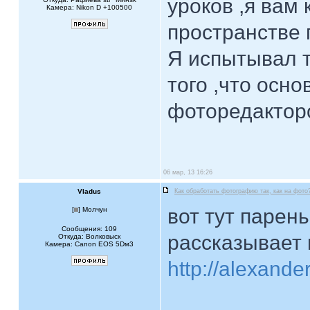
уроков ,я вам 
Камера: Nikon D +100500
пространстве 
Я испытывал т
того ,что осн
фоторедакторо
06 мар, 13 16:26
Vladus
Как обработать фотографию так, как на фото
вот тут парен
[
] Молчун
Сообщения: 109
рассказывает 
Откуда: Волковыск
Камера: Canon EOS 5Dм3
http://alexander