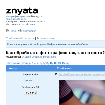
Форум фотографов в Беларуси:
forum.znyata.com
Смотрите также основной портал
фотографов:
znyata.com
Вход
Регистрация
Сообщения без ответов
|
Активные темы
Список форумов
»
Фото Форум
»
Цифра и компьютерная обработка
Как обработать фотографию так, как на фото?
Модераторы:
Андрей Дубинин
,
Moderators
На страницу
Пред.
1
...
7
,
8
,
9
,
10
,
11
,
12
,
13
След.
Автор
Сообщение
баффало-99
Как обработать фотографию так, как на фото
[
] гость
Сообщения: 10