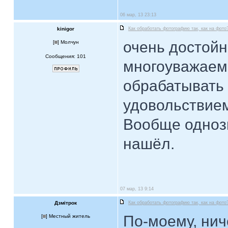
06 мар, 13 23:13
kinigor
Как обработать фотографию так, как на фото
очень достой
[
] Молчун
Сообщения: 101
многоуважаемы
обрабатывать 
удовольствие
Вообще одноз
нашёл.
07 мар, 13 9:14
Дзмiтрок
Как обработать фотографию так, как на фото
По-моему, нич
[
] Местный житель