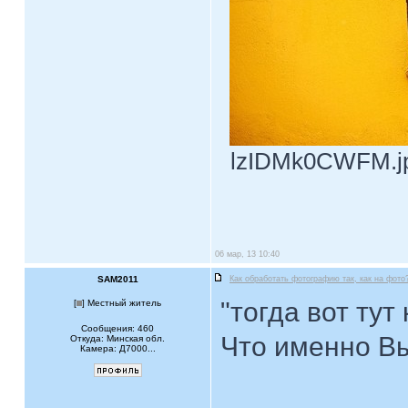
lzIDMk0CWFM.jpg
06 мар, 13 10:40
SAM2011
Как обработать фотографию так, как на фото
"тогда вот тут
[
] Местный житель
Сообщения: 460
Что именно В
Откуда: Минская обл.
Камера: Д7000...