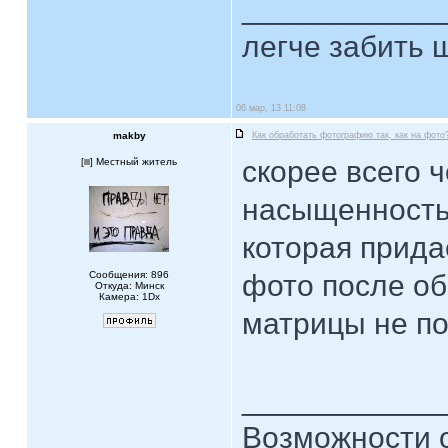
____________
легче забить ш
06 мар, 13 11:08
makby
Как обработать фотографию так, как на фото
скорее всего 
[
] Местный житель
насыщенность 
которая прида
Сообщения: 896
фото после обр
Откуда: Минск
Камера: 1Dx
матрицы не по
____________
Возможности 