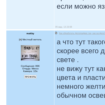
если можно яз
05 мар, 13 23:08
makby
Как обработать фотографию так, как на фото
а что тут тако
[
] Местный житель
скорее всего 
свете .
Сообщения: 896
не вижу тут ка
Откуда: Минск
Камера: 1Dx
цвета и пласти
немного желтит
обычном освеще