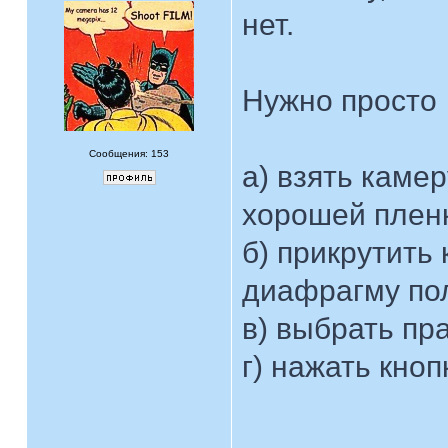
нет.
Нужно просто
Сообщения: 153
а) взять каме
хорошей плен
б) прикрутить
диафрагму по
в) выбрать п
г) нажать кноп