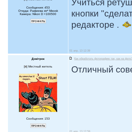
Учиться ретуш
Сообщения: 453
кнопки "сделат
Откуда: Рафиева str* Mинsk
Камера: Nikon D +100500
редакторе .
01 апр, 13 12:39
Дзмiтрок
Как обработать фотографию так, как на фото
Отличный совет
[
] Местный житель
Сообщения: 153
01 апр, 13 12:59