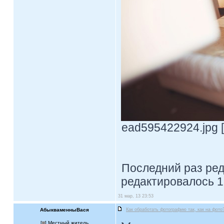
ead595422924.jpg [
Последний раз ре
редактировалось 1
31 мар, 13 23:53
АбыкваменныВася
Как обработать фотографию так, как на фото
[
] Местный житель