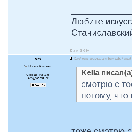
____________
Любите искусст
Станиславски
25 апр, 08 0:30
Alex
Какой монитор лучше для фотографа / дизай
[
] Местный житель
Kella писал(а
Сообщения: 238
Откуда: Минск
смотрю с то
потому, что 
тоже смотрю с