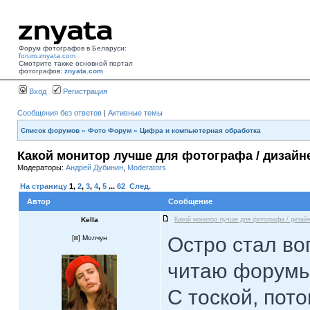
Форум фотографов в Беларуси:
forum.znyata.com
Смотрите также основной портал
фотографов:
znyata.com
Вход
Регистрация
Сообщения без ответов
|
Активные темы
Список форумов
»
Фото Форум
»
Цифра и компьютерная обработка
Какой монитор лучше для фотографа / дизайн
Модераторы:
Андрей Дубинин
,
Moderators
На страницу
1
,
2
,
3
,
4
,
5
...
62
След.
Автор
Сообщение
Kella
Какой монитор лучше для фотографа / дизай
Остро стал во
[
] Молчун
читаю форумы
С тоской, пото