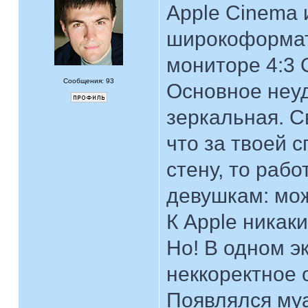
Apple Cinema 
широкоформат
мониторе 4:3 
Сообщения: 93
Основное неуд
зеркальная. С
что за твоей 
стену, то раб
девушкам: мож
К Apple никак
Но! В одном э
неккоректное 
Появлялся муа