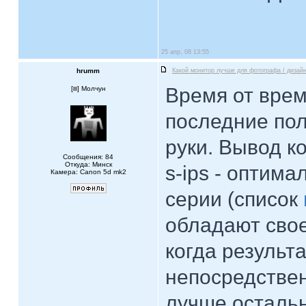
25 апр, 08 13:55
hrumm
Какой монитор лучше для фотографа / дизай
Время от вре
[
] Молчун
последние пол
руки. Вывод к
Сообщения: 84
Откуда: Минск
s-ips - оптим
Камера: Canon 5d mk2
серии (список
обладают свое
когда результ
непосредственн
лучше остальн