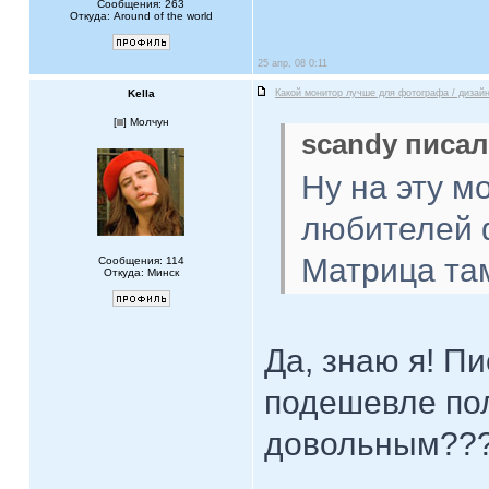
Сообщения: 263
Откуда: Around of the world
25 апр, 08 0:11
Kella
Какой монитор лучше для фотографа / дизай
[
] Молчун
scandy писал
Ну на эту м
любителей 
Матрица там 
Сообщения: 114
Откуда: Минск
Да, знаю я! П
подешевле пол
довольным??