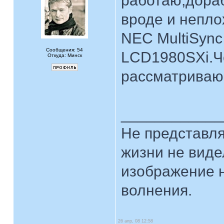
работаю,дора
вроде и непло
NEC MultiSyn
Сообщения: 54
LCD1980SXi.Ч
Откуда: Минск
рассматриваю 
____________
Hе представля
жизни не виде
изображение н
волнения.
26 апр, 08 12:58