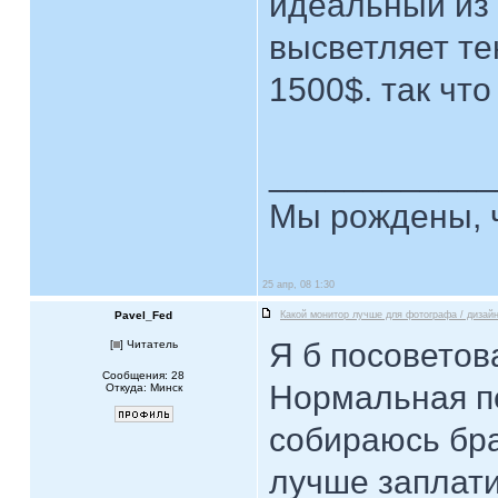
идеальный из 
высветляет тен
1500$. так что
____________
Мы рождены, ч
25 апр, 08 1:30
Pavel_Fed
Какой монитор лучше для фотографа / дизай
Я б посоветов
[
] Читатель
Сообщения: 28
Нормальная пе
Откуда: Минск
собираюсь бра
лучше заплати