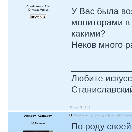
Сообщения: 114
У Вас была во
Откуда: Минск
мониторами в 
какими?
Неков много р
____________
Любите искусст
Станиславски
27 апр, 08 18:12
Aleksey_Kaznadey
Какой монитор лучше для фотографа / дизай
По роду своей
[
] Молчун