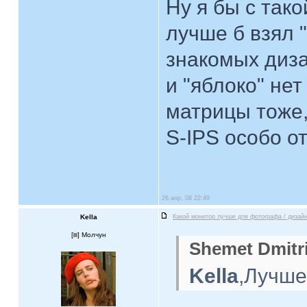
Ну я бы с так
лучше б взял 
знакомых диза
и "яблоко" не
матрицы тоже,
S-IPS особо о
26 апр, 08 22:49
Kella
Какой монитор лучше для фотографа / дизай
[
] Молчун
Shemet Dmitri
Kella
,Лучше