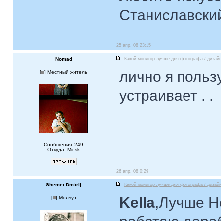
Станиславски
25 апр, 08 23:15
Nomad
Какой монитор лучше для фотографа / дизай
лично я поль
[
] Местный житель
устраивает . .
Сообщения: 249
Откуда: Minsk
26 апр, 08 0:29
Shemet Dmitrij
Какой монитор лучше для фотографа / дизай
Kella
,Лучше Н
[
] Молчун