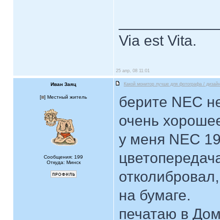
____________
Via est Vita.
25 апр, 08 11:01
Иван Заяц
Какой монитор лучше для фотографа / дизай
берите NEC не
[
] Местный житель
очень хороше
у меня NEC 19
цветопередача
Сообщения: 199
Откуда: Минск
отколибровал,
на бумаге.
печатаю в Дом