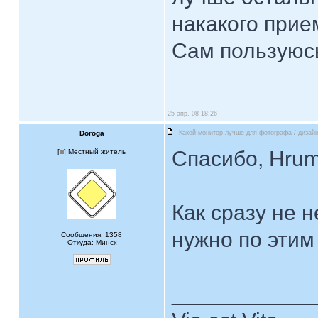
накакого прие
Сам пользуюс
25 апр, 08 18:26
Doroga
Какой монитор лучше для фотографа / дизай
Спасибо, Hru
[
] Местный житель
Как сразу не н
нужно по этим
Сообщения: 1358
Откуда: Минск
____________