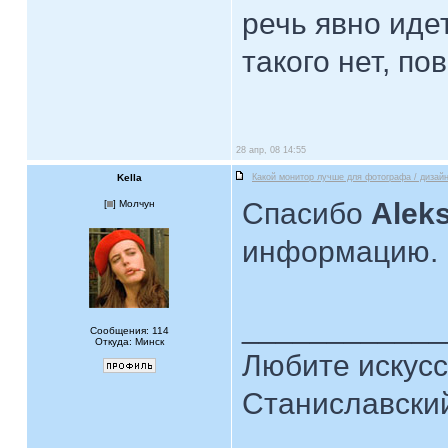
речь явно иде
такого нет, по
28 апр, 08 14:55
Kella
Какой монитор лучше для фотографа / дизай
Спасибо
Alek
[
] Молчун
информацию. Б
____________
Сообщения: 114
Откуда: Минск
Любите искусст
Станиславски