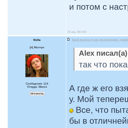
и потом с нас
25 апр, 08 8:58
Kella
Какой монитор лучше для фотографа / дизай
[
] Молчун
Alex писал(а)
так что пок
Сообщения: 114
А где ж его вз
Откуда: Минск
у. Мой тепере
Все, что пыт
бы в отличней