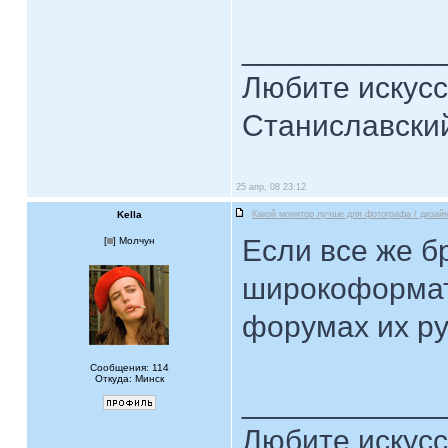
____________
Любите искусст
Станиславски
25 апр, 08 23:12
Kella
Какой монитор лучше для фотографа / дизай
Если все же б
[
] Молчун
широкоформатн
форумах их ру
Сообщения: 114
Откуда: Минск
____________
Любите искусст