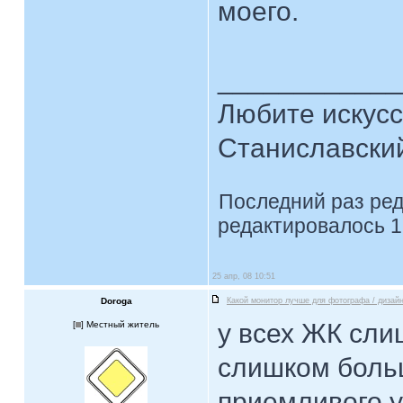
моего.
____________
Любите искусст
Станиславски
Последний раз ре
редактировалось 1
25 апр, 08 10:51
Doroga
Какой монитор лучше для фотографа / дизай
у всех ЖК сли
[
] Местный житель
слишком больш
приемливого у