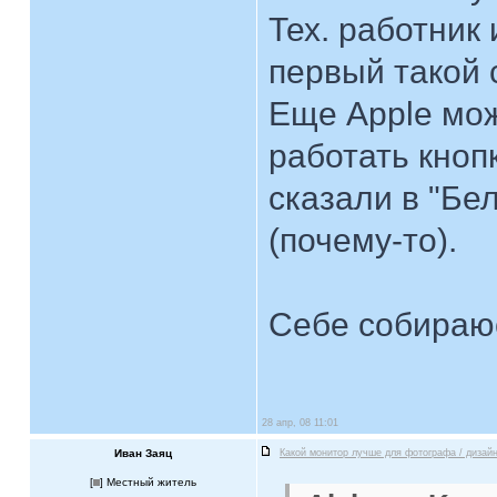
Тех. работник 
первый такой 
Еще Apple мож
работать кнопк
сказали в "Бе
(почему-то).
Себе собираюс
28 апр, 08 11:01
Иван Заяц
Какой монитор лучше для фотографа / дизай
[
] Местный житель