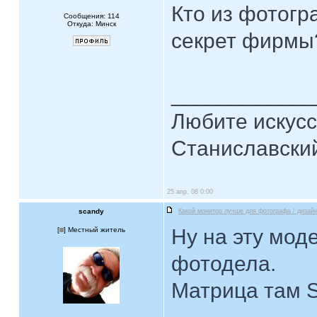
Кто из фотогр
Сообщения: 114
Откуда: Минск
секрет фирм
____________
Любите искусст
Станиславски
25 апр, 08 0:00
scandy
Какой монитор лучше для фотографа / дизай
Ну на эту мод
[
] Местный житель
фотодела.
Матрица там S-