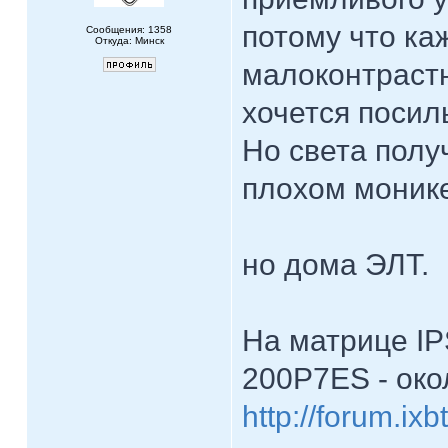
потому что ка
Сообщения: 1358
Откуда: Минск
малоконтрастн
хочется посил
Но света полу
плохом моник
но дома ЭЛТ.
На матрице I
200P7ES - око
http://forum.ix