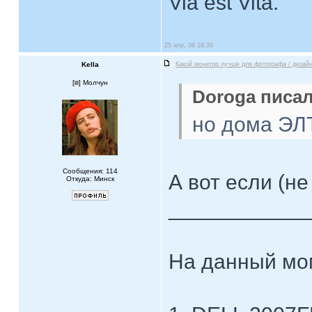
Via est Vita.
25 апр, 08 18:39
Kella
Какой монитор лучше для фотографа / дизай
[
] Молчун
Doroga писал
но дома ЭЛТ
Сообщения: 114
А вот если (не
Откуда: Минск
____________
На данный мо