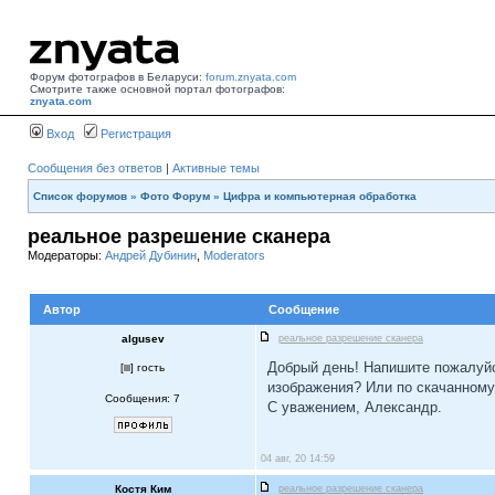
Форум фотографов в Беларуси:
forum.znyata.com
Смотрите также основной портал фотографов:
znyata.com
Вход
Регистрация
Сообщения без ответов
|
Активные темы
Список форумов
»
Фото Форум
»
Цифра и компьютерная обработка
реальное разрешение сканера
Модераторы:
Андрей Дубинин
,
Moderators
Автор
Сообщение
algusev
реальное разрешение сканера
Добрый день! Напишите пожалуйс
[
] гость
изображения? Или по скачанному
Сообщения: 7
С уважением, Александр.
04 авг, 20 14:59
Костя Ким
реальное разрешение сканера