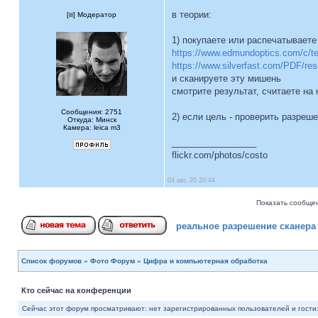
в теории:
[
] Модератор
1) покупаете или распечатываете 
https://www.edmundoptics.com/c/te
https://www.silverfast.com/PDF/reso
и сканируете эту мишень
смотрите результат, считаете на
Сообщения: 2751
2) если цель - проверить разреш
Откуда: Минск
Камера: leica m3
_________________
flickr.com/photos/costo
04 авг, 20 20:44
Показать сообщен
реальное разрешение сканера
Список форумов
»
Фото Форум
»
Цифра и компьютерная обработка
Кто сейчас на конференции
Сейчас этот форум просматривают: нет зарегистрированных пользователей и гости: