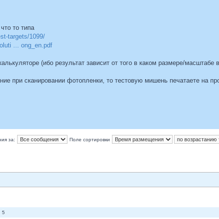
что то типа
st-targets/1099/
luti ... ong_en.pdf
 калькуляторе (ибо результат зависит от того в каком размере/масштабе 
ение при сканировании фотопленки, то тестовую мишень печатаете на пр
ия за:
Поле сортировки
 5