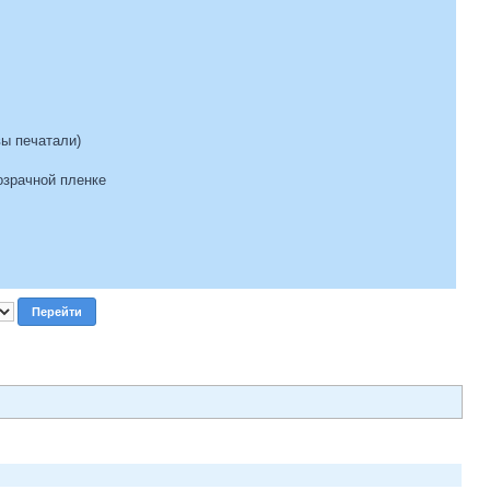
вы печатали)
озрачной пленке