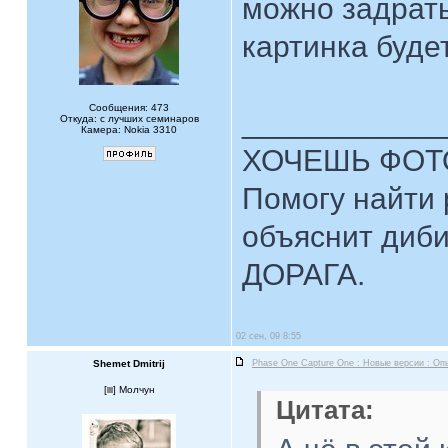
можно задрать
картинка буде
Сообщения: 473
____________
Откуда: с лучших семинаров
Камера: Nokia 3310
ХОЧЕШЬ ФОТ
Помогу найти 
объяснит диби
ДОРАГА.
02 сен, 09 8:55
Shemet Dmitrij
Phase One Capture One : Новые версии : Оп
[
] Молчун
Цитата: