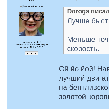
[
] Местный житель
Doroga писал
Лучше быст
Меньше точ
Сообщения: 473
Откуда: с лучших семинаров
скорость.
Камера: Nokia 3310
Ой йо йой! На
лучший двигат
на бентливско
золотой коров