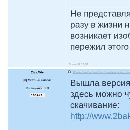
____________
Hе представля
разу в жизни н
возникает изо
пережил этого
24 авг, 09 23:04
ZhurAVic
Phase One Capture One : Новые версии : Оп
Вышла версия 
[
] Местный житель
Сообщения: 303
здесь можно ч
скачивание:
http://www.2ba