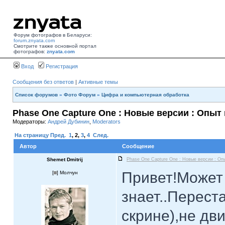
Форум фотографов в Беларуси:
forum.znyata.com
Смотрите также основной портал
фотографов:
znyata.com
Вход
Регистрация
Сообщения без ответов
|
Активные темы
Список форумов
»
Фото Форум
»
Цифра и компьютерная обработка
Phase One Capture One : Новые версии : Опыт
Модераторы:
Андрей Дубинин
,
Moderators
На страницу
Пред.
1
,
2
,
3
,
4
След.
Автор
Сообщение
Shemet Dmitrij
Phase One Capture One : Новые версии : Оп
Привет!Может 
[
] Молчун
знает..Перест
скрине),не дв