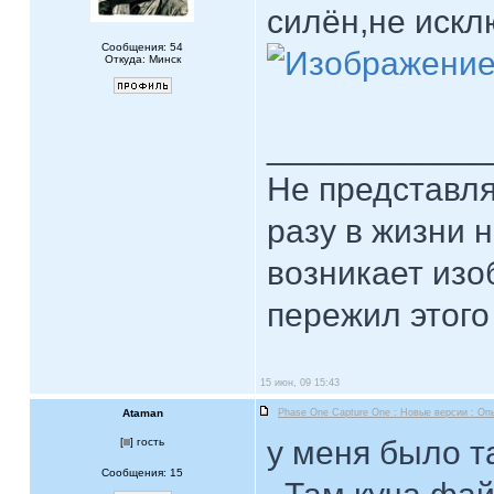
силён,не искл
Сообщения: 54
Откуда: Минск
____________
Hе представля
разу в жизни н
возникает изо
пережил этого
15 июн, 09 15:43
Ataman
Phase One Capture One : Новые версии : Оп
у меня было т
[
] гость
Сообщения: 15