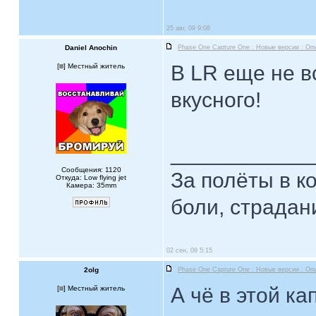
25 авг, 09 9:08
Daniel Anochin
Phase One Capture One : Новые версии : Оп
В LR еще не в
[
] Местный житель
вкусного!
____________
Сообщения: 1120
За полёты в к
Откуда: Low flying jet
Камера: 35mm
боли, страдан
02 сен, 09 5:15
2olg
Phase One Capture One : Новые версии : Оп
А чё в этой к
[
] Местный житель