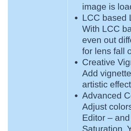
image is loa
LCC based Li
With LCC bas
even out dif
for lens fall o
Creative Vig
Add vignette
artistic effec
Advanced Co
Adjust color
Editor – and
Saturation. 