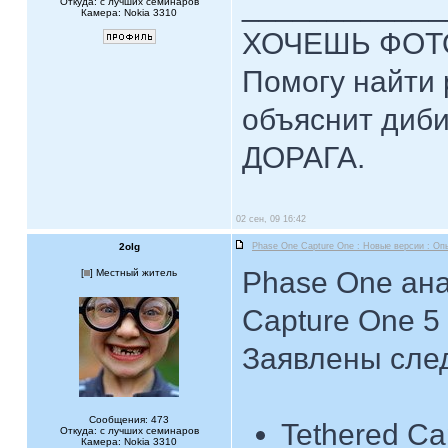
____________
Откуда: с лучших семинаров
Камера: Nokia 3310
ХОЧЕШЬ ФОТ
Помогу найти 
объяснит диби
ДОРАГА.
02 сен, 09 16:42
2olg
Phase One Capture One : Новые версии : Оп
Phase One ан
[
] Местный житель
Capture One 5
Заявлены сле
Сообщения: 473
Tethered Ca
Откуда: с лучших семинаров
Камера: Nokia 3310