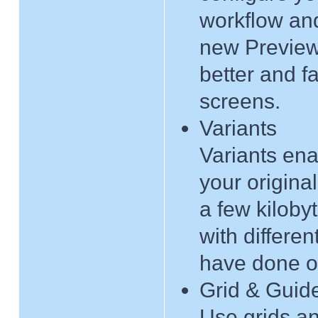
workflow and
new Preview
better and f
screens.
Variants
Variants ena
your origina
a few kiloby
with differe
have done on
Grid & Guid
Use grids an