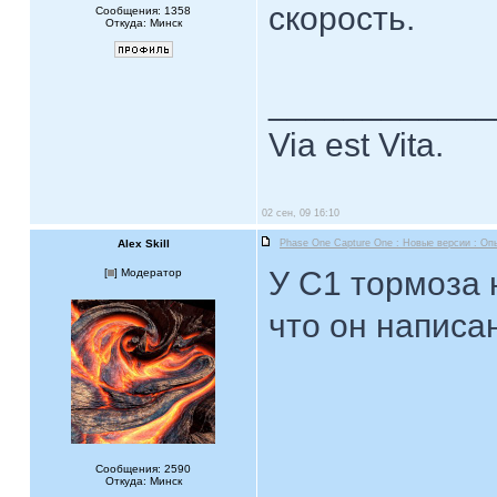
скорость.
Сообщения: 1358
Откуда: Минск
____________
Via est Vita.
02 сен, 09 16:10
Alex Skill
Phase One Capture One : Новые версии : Оп
У C1 тормоза н
[
] Модератор
что он написа
Сообщения: 2590
Откуда: Минск