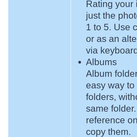
Rating your 
just the pho
1 to 5. Use 
or as an alt
via keyboard
Albums
Album folders
easy way to
folders, wit
same folder.
reference on
copy them.