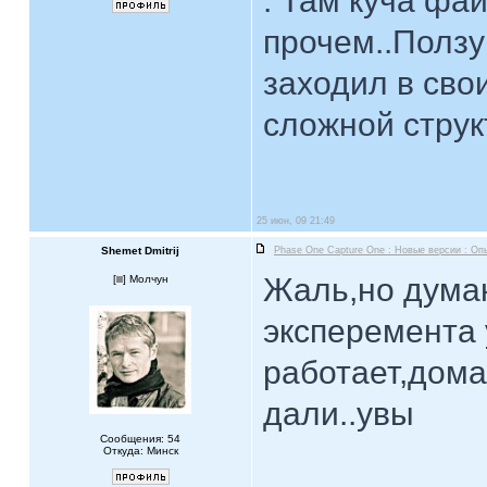
. Там куча фа
прочем..Ползу
заходил в свои
сложной струк
25 июн, 09 21:49
Shemet Dmitrij
Phase One Capture One : Новые версии : Оп
Жаль,но думаю
[
] Молчун
эксперемента 
работает,дома
дали..увы
Сообщения: 54
Откуда: Минск