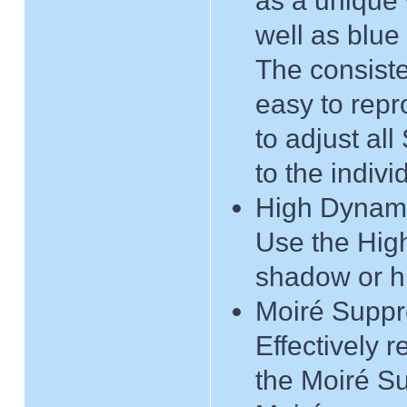
as a unique
well as blue
The consiste
easy to repr
to adjust al
to the indiv
High Dynami
Use the Hig
shadow or hi
Moiré Suppr
Effectively 
the Moiré Su