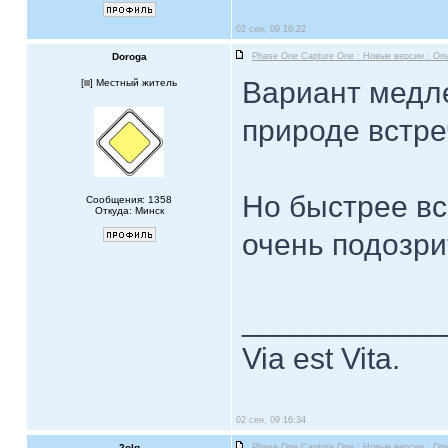
02 сен, 09 16:22
Doroga
Phase One Capture One : Новые версии : Оп
Вариант медле
[
] Местный житель
природе встре
Но быстрее вс
Сообщения: 1358
Откуда: Минск
очень подозр
____________
Via est Vita.
02 сен, 09 16:34
2olg
Phase One Capture One : Новые версии : Оп