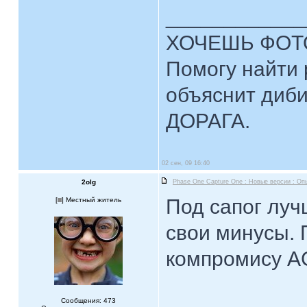
____________
ХОЧЕШЬ ФОТ
Помогу найти 
объяснит диби
ДОРАГА.
02 сен, 09 16:40
2olg
Phase One Capture One : Новые версии : Оп
Под сапог луч
[
] Местный житель
свои минусы. 
компромису A
Сообщения: 473