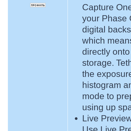
Capture One
your Phase 
digital bac
which means
directly ont
storage. Tet
the exposur
histogram a
mode to prep
using up spa
Live Previe
Use Live Pre