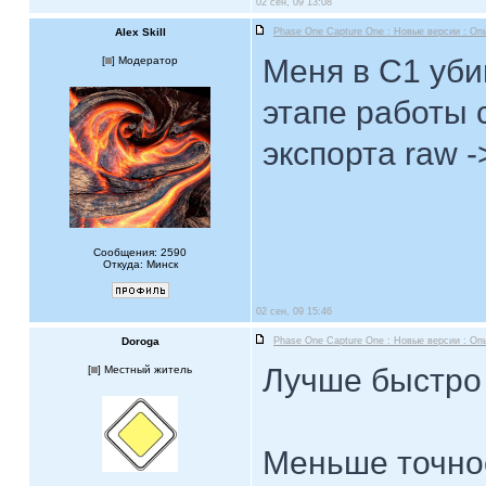
02 сен, 09 13:08
Alex Skill
Phase One Capture One : Новые версии : Оп
Меня в C1 уби
[
] Модератор
этапе работы 
экспорта raw ->
Сообщения: 2590
Откуда: Минск
02 сен, 09 15:46
Doroga
Phase One Capture One : Новые версии : Оп
Лучше быстро
[
] Местный житель
Меньше точно