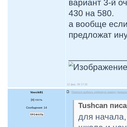
вариант 3-й о
430 на 580.
а вообще если
предложат ин
____________
12 фев, 09 17:28
Vovcik81
Помогите выбрать цифровую камеру (зеркалк
[
] гость
Tushcan писа
Сообщения: 14
для начала,