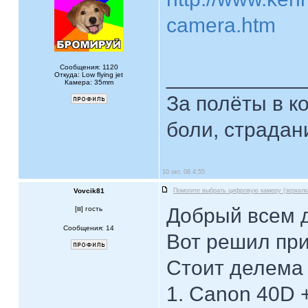
camera.htm
Сообщения: 1120
____________
Откуда: Low flying jet
Камера: 35mm
За полёты в к
боли, страдан
10 окт, 08 4:55
Vovcik81
Помогите выбрать цифровую камеру (зеркалк
Добрый всем 
[
] гость
Сообщения: 14
Вот решил при
Стоит делема 
1. Canon 40D +