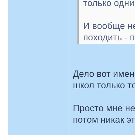
только одним
И вообще не
походить - 
Дело вот имен
школ только т
Просто мне не
потом никак э