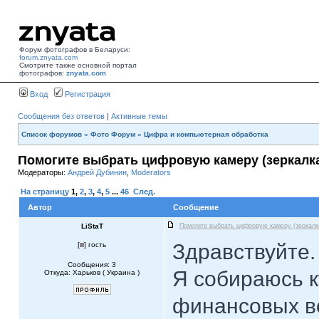
Форум фотографов в Беларуси:
forum.znyata.com
Смотрите также основной портал
фотографов:
znyata.com
Вход
Регистрация
Сообщения без ответов
|
Активные темы
Список форумов
»
Фото Форум
»
Цифра и компьютерная обработка
Помогите выбрать цифровую камеру (зеркалк
Модераторы:
Андрей Дубинин
,
Moderators
На страницу
1
,
2
,
3
,
4
,
5
...
46
След.
Автор
Сообщение
LiStaT
Помогите выбрать цифровую камеру (зеркалк
Здравствуйте.
[
] гость
Сообщения: 3
Я собираюсь к
Откуда: Харьков ( Украина )
финансовых в