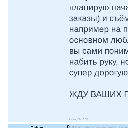
планирую нача
заказы) и съё
например на п
основном любл
вы сами поним
набить руку, н
супер дорогую
ЖДУ ВАШИХ 
12 фев, 09 13:37
Tushcan
Помогите выбрать цифровую камеру (зеркалк