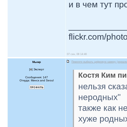
и в чем тут п
____________
flickr.com/phot
07 сен, 08 14:46
Мымр
Помогите выбрать цифровую камеру (зеркалк
[
] Эксперт
Костя Ким пи
Сообщения: 147
Откуда: Минск and Seoul
нельзя сказ
неродных"
также как н
хуже родны