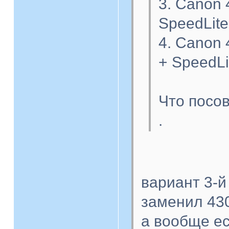
3. Canon 
SpeedLite
4. Canon 
+ SpeedLi
Что посов
.
вариант 3-й
заменил 430
а вообще ес