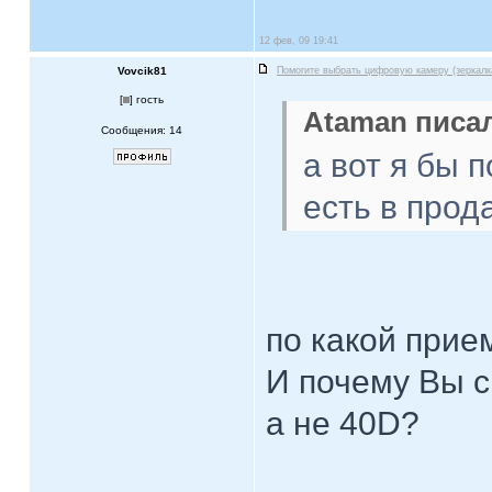
12 фев, 09 19:41
Vovcik81
Помогите выбрать цифровую камеру (зеркалк
[
] гость
Ataman писал
Сообщения: 14
а вот я бы 
есть в прод
по какой прие
И почему Вы с
а не 40D?