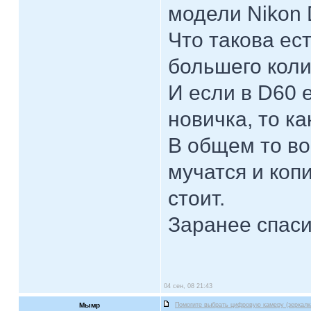
модели Nikon 
Что такова ест
большего коли
И если в D60 
новичка, то ка
В общем то во
мучатся и коп
стоит.
Заранее спас
04 сен, 08 21:43
Мымр
Помогите выбрать цифровую камеру (зеркалк