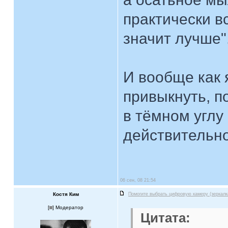
практически в
значит лучше"
И вообще как 
привыкнуть, по
в тёмном углу
действительно
06 сен, 08 21:54
Костя Ким
Помогите выбрать цифровую камеру (зеркалк
[
] Модератор
Цитата: