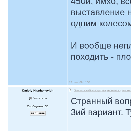
450й, имхо, в
выставление н
одним колесом 
И вообще непл
походить - пл
12 фев, 09 14:55
Dmitriy Kharitonovich
Помогите выбрать цифровую камеру (зеркалк
Странный вопр
[
] Читатель
Сообщения: 35
3ий вариант. Т