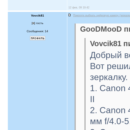
12 фев, 09 19:42
Vovcik81
Помогите выбрать цифровую камеру (зеркалк
[
] гость
GooDMooD пи
Сообщения: 14
Vovcik81 п
Добрый в
Вот реши
зеркалку.
1. Canon 
II
2. Canon 
мм f/4.0-