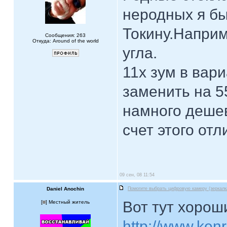
неродных я бы
Токину.Наприм
Сообщения: 263
Откуда: Around of the world
угла.
11х зум в вар
заменить на 5
намного дешев
счет этого отл
09 сен, 08 11:54
Daniel Anochin
Помогите выбрать цифровую камеру (зеркалк
Вот тут хорош
[
] Местный житель
http://www.ken