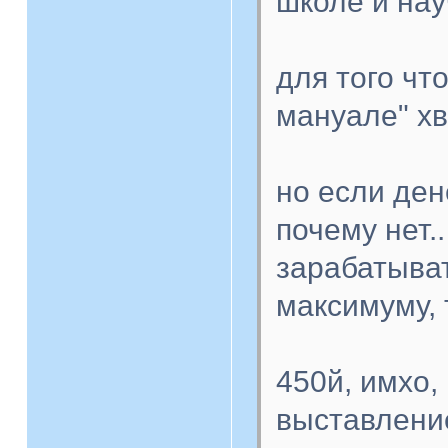
школе и нау
для того чт
мануале" хв
но если дене
почему нет.
зарабатыват
максимуму, т
450й, имхо,
выставление