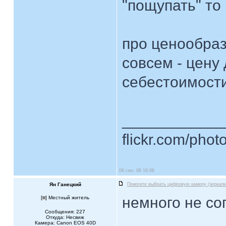
"пощупать" то 
про ценообраз
совсем - цену 
себестоимост
____________
flickr.com/phot
06 сен, 08 16:06
Ян Ганецкий
Помогите выбрать цифровую камеру (зеркалк
немного не сог
[
] Местный житель
Сообщения: 227
Откуда: Несвиж
Камера: Canon EOS 40D