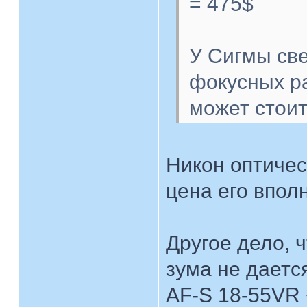
= 475$
У Сигмы св
фокусных ра
может стоит
Никон оптичес
цена его впол
Другое дело, 
зума не даетс
AF-S 18-55VR 