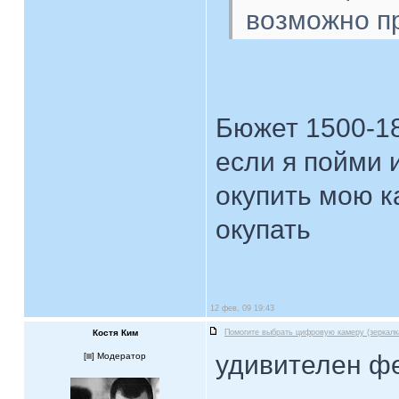
возможно п
Бюжет 1500-18
если я пойми 
окупить мою к
окупать
12 фев, 09 19:43
Костя Ким
Помогите выбрать цифровую камеру (зеркалк
удивителен ф
[
] Модератор