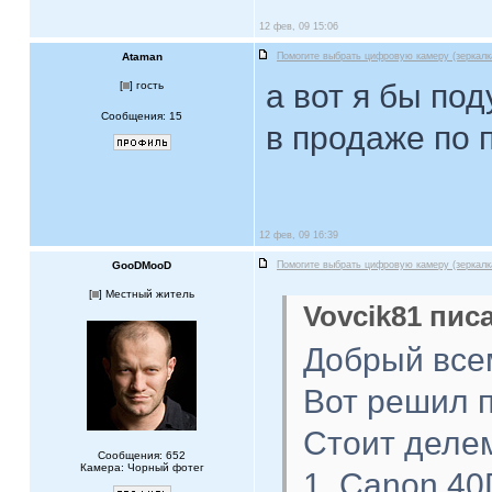
12 фев, 09 15:06
Ataman
Помогите выбрать цифровую камеру (зеркалк
а вот я бы по
[
] гость
Сообщения: 15
в продаже по 
12 фев, 09 16:39
GooDMooD
Помогите выбрать цифровую камеру (зеркалк
[
] Местный житель
Vovcik81 писа
Добрый все
Вот решил 
Стоит делем
Сообщения: 652
Камера: Чорный фотег
1. Canon 40D