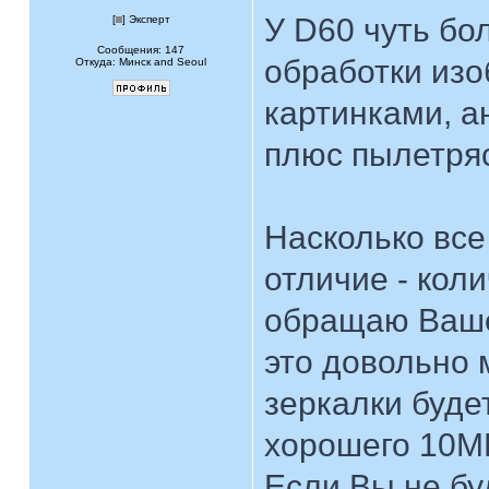
У D60 чуть бо
[
] Эксперт
Сообщения: 147
обработки из
Откуда: Минск and Seoul
картинками, а
плюс пылетряс
Насколько все
отличие - кол
обращаю Ваше 
это довольно 
зеркалки буде
хорошего 10M
Если Вы не бу