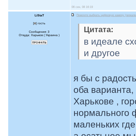
06 сен, 08 16:19
LiStaT
Помогите выбрать цифровую камеру (зеркалк
[
] гость
Цитата:
Сообщения: 3
Откуда: Харьков ( Украина )
в идеале сх
и другое
я бы с радост
оба варианта, 
Харькове , го
нормального 
маленьких где 
а осатьное мы