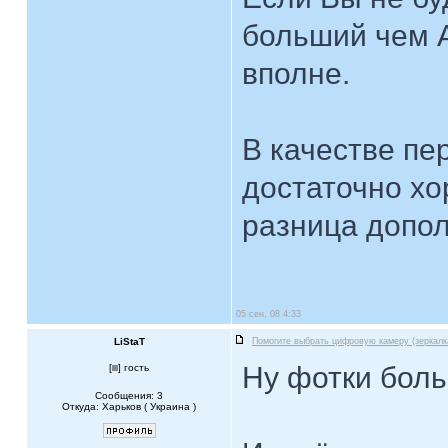
больший чем 
вполне.
В качестве пе
достаточно хо
разница допол
05 сен, 08 4:33
LiStaT
Помогите выбрать цифровую камеру (зеркалк
Ну фотки боль
[
] гость
Сообщения: 3
Откуда: Харьков ( Украина )