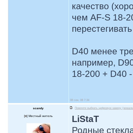
качество (хор
чем AF-S 18-20
перестегивать
D40 менее тре
например, D90
18-200 + D40 
08 сен, 08 7:34
scandy
Помогите выбрать цифровую камеру (зеркалк
LiStaT
[
] Местный житель
Родные стекла