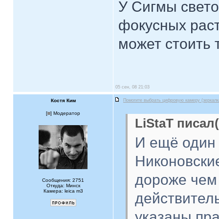
У Сигмы свет
фокусных раст
может стоить 
05 сен, 08 21:03
Костя Ким
Помогите выбрать цифровую камеру (зеркалк
[
] Модератор
LiStaT писал(
И ещё один
Никоновские
дороже чем
Сообщения: 2751
Откуда: Минск
Камера: leica m3
действител
указаны пра