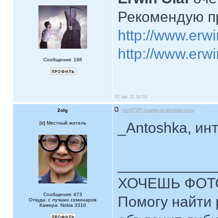
Рекомендую п
http://www.erw
http://www.erwin
Сообщения: 186
01 авг, 11 10:53
2olg
nonSTOP ссылки на фоторесурсы
_Antoshka, ин
[
] Местный житель
____________
ХОЧЕШЬ ФОТ
Сообщения: 473
Помогу найти 
Откуда: с лучших семинаров
Камера: Nokia 3310