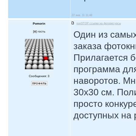
22 янв, 11 11:48
Pomorin
nonSTOP ссылки на фоторесурсы
Один из самых
[
] гость
заказа фотокн
Прилагается б
программа для
Сообщения: 3
наворотов. Мн
30х30 см. Пол
просто конкур
доступных на 