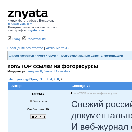
Форум фотографов в Беларуси:
forum.znyata.com
Смотрите также основной портал
фотографов:
znyata.com
Вход
Регистрация
Сообщения без ответов
|
Активные темы
Список форумов
»
Фото Форум
»
Профессиональные аспекты фотографии
nonSTOP ссылки на фоторесурсы
Модераторы:
Андрей Дубинин
,
Moderators
На страницу
Пред.
1
...
3
,
4
,
5
,
6
,
7
Автор
Сообщение
Barada.s
nonSTOP ссылки на фоторесурсы
Свежий росси
[
] Читатель
Сообщения: 29
документальн
И веб-журнал 