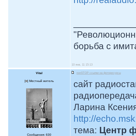
____________
"Революционна
борьба с имита
10 янв, 11 15:13
Vital
nonSTOP ссылки на фоторесурсы
сайт радиоста
[
] Местный житель
радиопереда
Ларина Ксения
http://echo.ms
тема:
Центр ф
Сообщения: 630