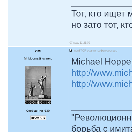
____________
Тот, кто ищет
но зато тот, кт
07 мар, 11 21:55
Vital
nonSTOP ссылки на фоторесурсы
Michael Hoppe
[
] Местный житель
http://www.mich
http://www.mich
____________
Сообщения: 630
"Революционна
борьба с имита