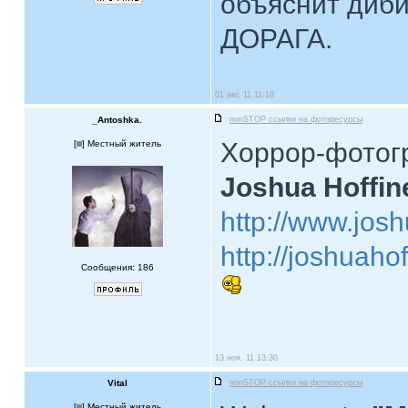
объяснит диби
ДОРАГА.
01 авг, 11 11:18
_Antoshka.
nonSTOP ссылки на фоторесурсы
Хоррор-фотог
[
] Местный житель
Joshua Hoffin
http://www.jos
http://joshuaho
Сообщения: 186
13 ноя, 11 13:30
Vital
nonSTOP ссылки на фоторесурсы
[
] Местный житель