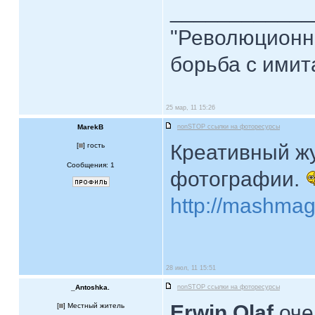
____________
"Революционна
борьба с имита
25 мар, 11 15:26
MarekB
nonSTOP ссылки на фоторесурсы
Креативный жу
[
] гость
Сообщения: 1
фотографии.
http://mashmag
28 июл, 11 15:51
_Antoshka.
nonSTOP ссылки на фоторесурсы
Erwin Olaf
оче
[
] Местный житель