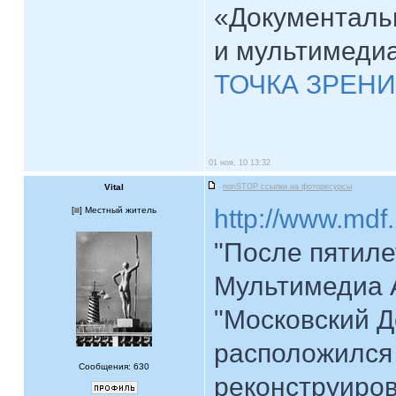
«Документаль
и мультимеди
ТОЧКА ЗРЕНИ
01 ноя, 10 13:32
Vital
nonSTOP ссылки на фоторесурсы
http://www.mdf
[
] Местный житель
"После пятиле
Мультимедиа 
"Московский 
расположился 
Сообщения: 630
реконструиров