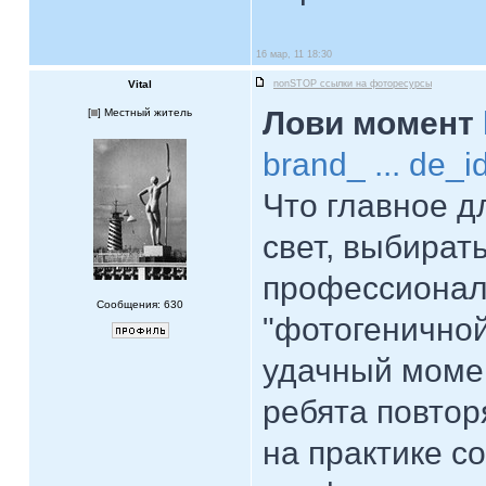
16 мар, 11 18:30
Vital
nonSTOP ссылки на фоторесурсы
Лови момент
[
] Местный житель
brand_ ... de_
Что главное д
свет, выбират
профессионал
Сообщения: 630
"фотогеничной
удачный момен
ребята повто
на практике с