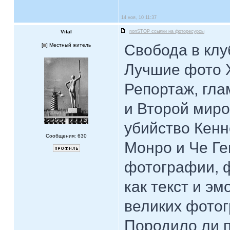
14 ноя, 10 11:37
Vital
nonSTOP ссылки на фоторесурсы
Свобода в клу
[
] Местный житель
Лучшие фото Х
Репортаж, гла
и Второй миро
убийство Кенн
Сообщения: 630
Монро и Че Ге
фотографии, 
как текст и э
великих фотог
Породило ли п