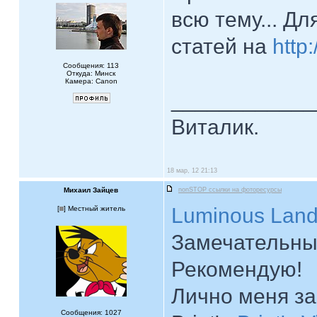
всю тему... Д
статей на
http:
Сообщения: 113
Откуда: Минск
Камера: Canon
____________
Виталик.
18 мар, 12 21:13
Михаил Зайцев
nonSTOP ссылки на фоторесурсы
Luminous Lan
[
] Местный житель
Замечательный
Рекомендую!
Лично меня за
Сообщения: 1027