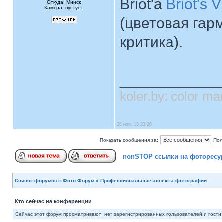
Briot'а
Briot's 
Откуда: Минск
Камера: пустует
(цветовая гар
критика).
____________
koler.by: color 
28 ноя, 13 23:26
Показать сообщения за:
Пол
nonSTOP ссылки на фоторесу
Список форумов
»
Фото Форум
»
Профессиональные аспекты фотографии
Кто сейчас на конференции
Сейчас этот форум просматривают: нет зарегистрированных пользователей и гости: