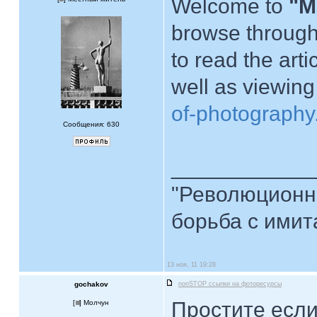
Welcome to
"M
browse through t
to read the art
well as viewin
of-photography
Сообщения: 630
____________
"Революционна
борьба с имита
13 ноя, 11 19:28
gochakov
nonSTOP ссылки на фоторесурсы
Простите если
[
] Молчун