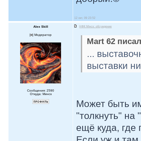
12 окт, 09 23:52
Alex Skill
НФК Мiнск: обсуждение
[
] Модератор
Mart 62 писал
... выставо
выставки ни
Сообщения: 2590
Откуда: Минск
Может быть и
"толкнуть" на
ещё куда, где
Если уж и там 