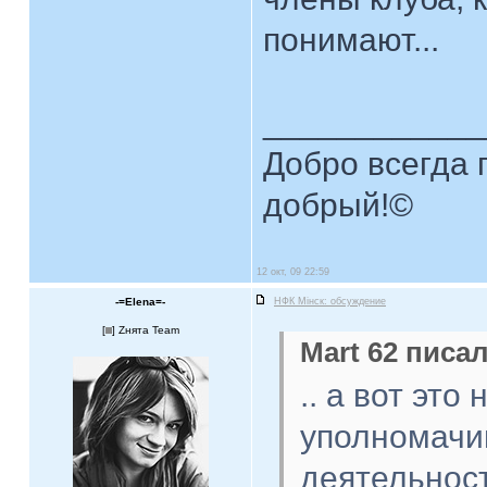
понимают...
____________
Добро всегда п
добрый!©
12 окт, 09 22:59
-=Elena=-
НФК Мiнск: обсуждение
[
] Zнята Team
Mart 62 писал
.. а вот это
уполномачи
деятельност