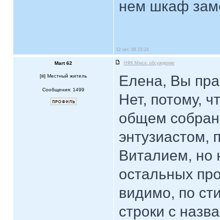
нем шкаф зам
12 окт, 09 23:24
Mart 62
НФК Мiнск: обсуждение
Елена, Вы пра
[
] Местный житель
Сообщения: 1499
Нет, потому, 
общем собрани
энтузиастом, 
Виталием, но н
остальных про
видимо, по ст
строки с назв