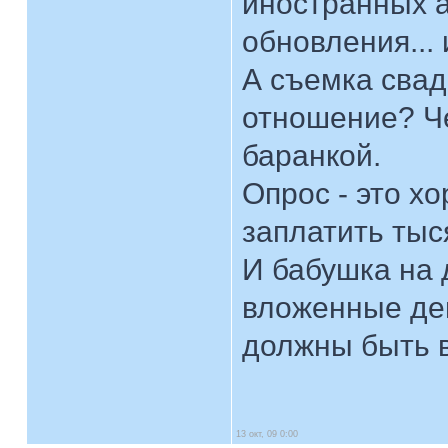
иностранных а
обновления... 
А съемка свад
отношение? Че
баранкой.
Опрос - это хо
заплатить тыс
И бабушка на 
вложенные ден
должны быть 
13 окт, 09 0:00