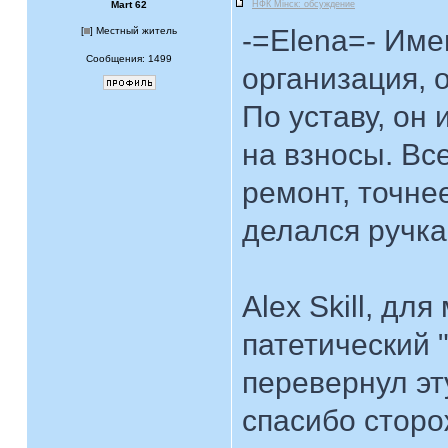
Mart 62
НФК Мiнск: обсуждение
-=Elena=- Име
[
] Местный житель
Сообщения: 1499
организация, 
По уставу, он
на взносы. Вс
ремонт, точне
делался ручка
Alex Skill, для
патетический 
перевернул эт
спасибо сторо