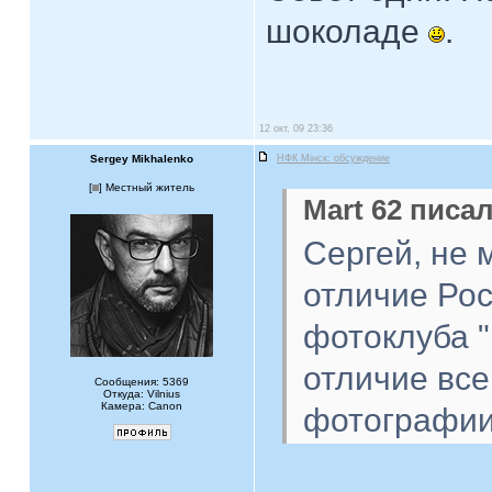
шоколаде
.
12 окт, 09 23:36
Sergey Mikhalenko
НФК Мiнск: обсуждение
[
] Местный житель
Mart 62 писал
Сергей, не 
отличие Рос
фотоклуба "
отличие все
Сообщения: 5369
Откуда: Vilnius
Камера: Canon
фотографии 