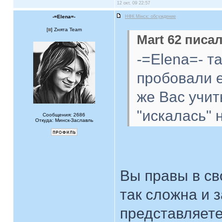
12 окт, 09 22:57
-=Elena=-
НФК Мiнск: обсуждение
[
] Zнята Team
Mart 62 писал
-=Elena=- т
пробовали е
же Вас учит
"искалась" 
Сообщения: 2686
Откуда: Минск-Заславль
Вы правы в св
так сложна и 
представляете