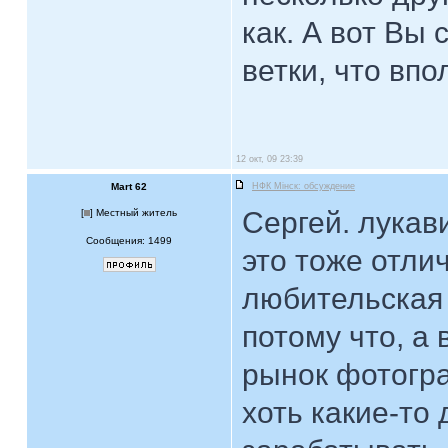
как. А вот Вы 
ветки, что впо
12 окт, 09 23:39
Mart 62
НФК Мiнск: обсуждение
Сергей. лукав
[
] Местный житель
Сообщения: 1499
это тоже отлич
любительская
потому что, а 
рынок фотогра
хоть какие-то