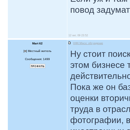
повод задумать
12 окт, 09 23:52
Mart 62
НФК Мiнск: обсуждение
Ну стоит поис
[
] Местный житель
Сообщения: 1499
этом бизнесе 
действительно
Пока же он ба
оценки вторич
труда в отрасл
фотографии, в