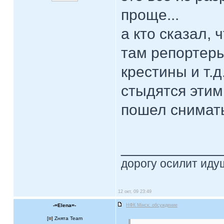
проще...
а кто сказал,
там репортеры
крестины и т.д
стыдятся этим.
пошел снимать,
____________
дорогу осилит идущ
12 окт, 09 23:49
-=Elena=-
НФК Мiнск: обсуждение
[
] Zнята Team