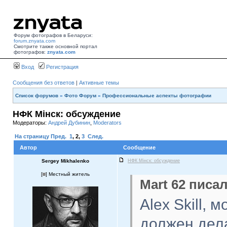
Форум фотографов в Беларуси:
forum.znyata.com
Смотрите также основной портал
фотографов:
znyata.com
Вход
Регистрация
Сообщения без ответов
|
Активные темы
Список форумов
»
Фото Форум
»
Профессиональные аспекты фотографии
НФК Мiнск: обсуждение
Модераторы:
Андрей Дубинин
,
Moderators
На страницу
Пред.
1
,
2
,
3
След.
Автор
Сообщение
Sergey Mikhalenko
НФК Мiнск: обсуждение
[
] Местный житель
Mart 62 писал
Alex Skill,
должен дел