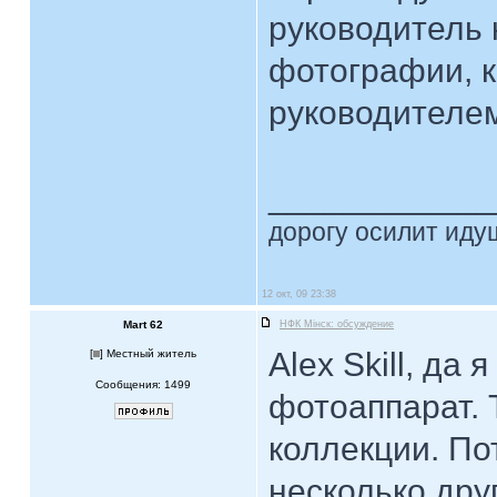
руководитель 
фотографии, к
руководителе
____________
дорогу осилит идущ
12 окт, 09 23:38
Mart 62
НФК Мiнск: обсуждение
Alex Skill, да
[
] Местный житель
Сообщения: 1499
фотоаппарат. 
коллекции. Пот
несколько друг