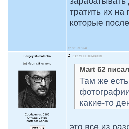
зарабатывать 
тратить их на
которые после
12 окт, 09 23:44
Sergey Mikhalenko
НФК Мiнск: обсуждение
[
] Местный житель
Mart 62 писал
Там же есть
фотографии,
какие-то де
Сообщения: 5369
Откуда: Vilnius
Камера: Canon
это все из раз