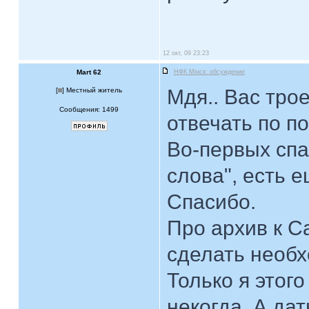
12 окт, 09 23:23
Mart 62
НФК Мiнск: обсуждение
Мдя.. Вас трое
[
] Местный житель
Сообщения: 1499
отвечать по п
Во-первых спа
слова", есть е
Спасибо.
Про архив к Са
сделать необх
Только я этог
некогда. А дат