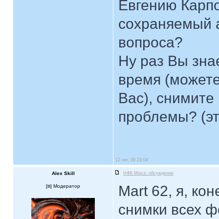
Евгению Карпо
сохраняемый а
вопроса?
Ну раз Вы зна
время (можете
Вас), снимите 
проблемы? (эт
12 окт, 09 23:04
Alex Skill
НФК Мiнск: обсуждение
Mart 62, я, ко
[
] Модератор
снимки всех ф