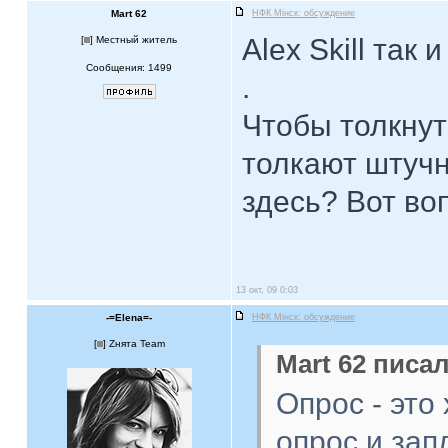
Mart 62
НФК Мiнск: обсуждение
Alex Skill так
[
] Местный житель
Сообщения: 1499
.
Чтобы толкнуть
толкают штучн
здесь? Вот во
13 окт, 09 0:03
-=Elena=-
НФК Мiнск: обсуждение
[
] Zнята Team
Mart 62 писал
Опрос - это
опрос и зап