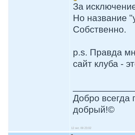
За исключени
Но название "
Собственно.
p.s. Правда мн
сайт клуба - э
____________
Добро всегда п
добрый!©
12 окт, 09 23:02