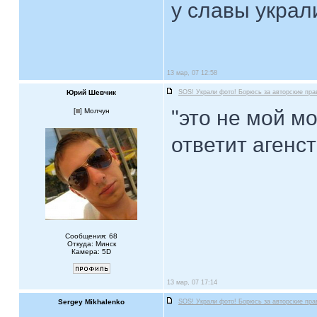
у славы украли
13 мар, 07 12:58
Юрий Шевчик
SOS! Украли фото! Борюсь за авторские пра
"это не мой м
[
] Молчун
ответит агенс
Сообщения: 68
Откуда: Минск
Камера: 5D
13 мар, 07 17:14
Sergey Mikhalenko
SOS! Украли фото! Борюсь за авторские пра