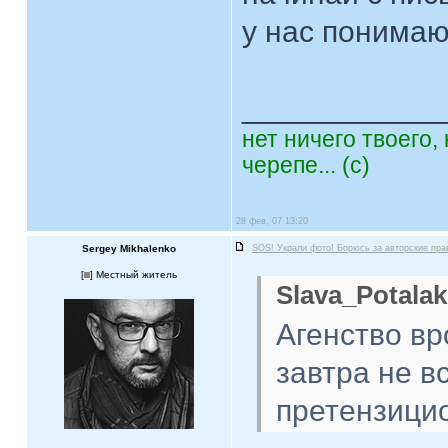
у нас понимаю
____________
нет ничего твоего,
черепе... (с)
28 фев, 07 13:20
Sergey Mikhalenko
SOS! Украли фото! Борюсь за авторские пра
[
] Местный житель
Slava_Potalak
Агенство вр
завтра не в
претензицио