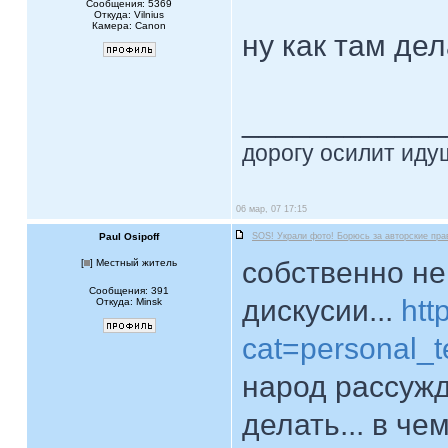
Сообщения: 5369
Откуда: Vilnius
Камера: Canon
ну как там де
____________
дорогу осилит идущ
06 мар, 07 17:15
Paul Osipoff
SOS! Украли фото! Борюсь за авторские пра
собственно не
[
] Местный житель
Сообщения: 391
дискусии...
htt
Откуда: Minsk
cat=personal_
народ рассужда
делать... в че