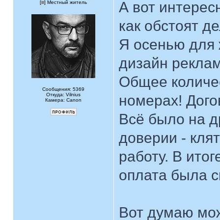
А вот интерес
[
] Местный житель
как обстоят д
Я осенью для
дизайн реклам
Общее количес
Сообщения: 5369
Откуда: Vilnius
номерах! Дого
Камера: Canon
Всё было на д
доверии - кля
работу. В ито
оплата была с
Вот думаю мож