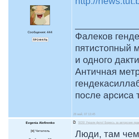
http://news.tut
____________
Сообщения: 444
Фалеков генд
пятистопный м
и одного дакт
Античная мет
гендекасилла
после арсиса 
26 май, 07 13:45
Evgenia Alefirenko
SOS! Украли фото! Борюсь за авторские пра
Люди, там чем
[
] Читатель