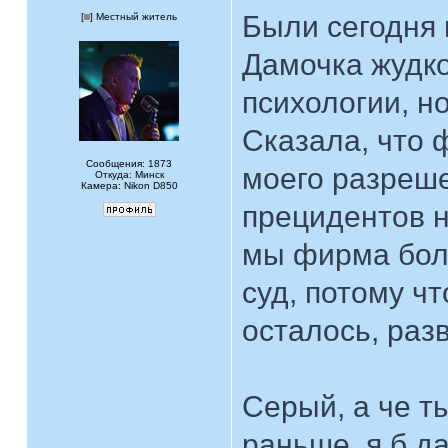
Были сегодня 
[
] Местный житель
Дамочка жудко
психологии, н
Сказала, что 
Сообщения: 1873
моего разреше
Откуда: Минск
Камера: Nikon D850
прецидентов н
мы фирма боль
суд, потому ч
осталось, раз
Серый, а че т
раньше, я б да