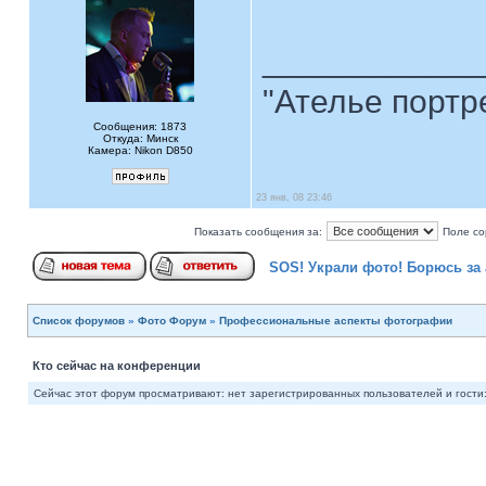
____________
"Ателье портр
Сообщения: 1873
Откуда: Минск
Камера: Nikon D850
23 янв, 08 23:46
Показать сообщения за:
Поле со
SOS! Украли фото! Борюсь за 
Список форумов
»
Фото Форум
»
Профессиональные аспекты фотографии
Кто сейчас на конференции
Сейчас этот форум просматривают: нет зарегистрированных пользователей и гости: