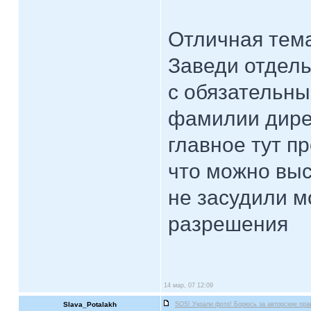
Отличная тем
Заведи отдель
с обязательны
фамилии дире
главное тут п
что можно выс
не засудили м
разрешения
14 мар, 07 12:09
Slava_Potalakh
SOS! Украли фото! Борюсь за авторские пра