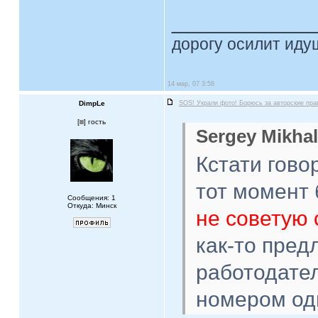
____________
дорогу осилит идущ
14 мар, 07 3:58
DimpLe
SOS! Украли фото! Борюсь за авторские пра
[
] гость
Sergey Mikhal
Кстати гово
тот момент
Сообщения: 1
Откуда: Минск
не советую 
как-то пред
работодател
номером од