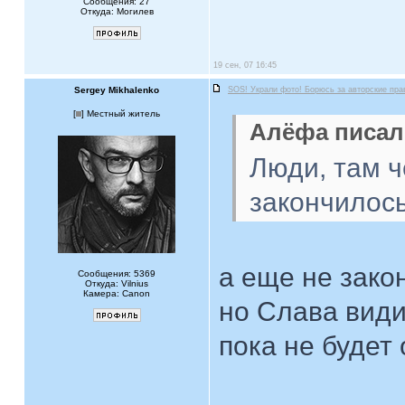
Сообщения: 27
Откуда: Могилев
19 сен, 07 16:45
Sergey Mikhalenko
SOS! Украли фото! Борюсь за авторские пра
[
] Местный житель
Алёфа писал(
Люди, там ч
закончилос
а еще не зако
Сообщения: 5369
Откуда: Vilnius
Камера: Canon
но Слава види
пока не будет 