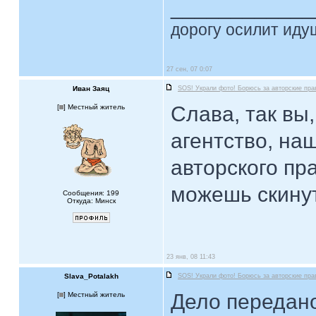
____________
дорогу осилит идущ
27 сен, 07 0:07
Иван Заяц
SOS! Украли фото! Борюсь за авторские пра
Слава, так вы,
[
] Местный житель
агентство, на
авторского пр
можешь скинут
Сообщения: 199
Откуда: Минск
23 янв, 08 11:43
Slava_Potalakh
SOS! Украли фото! Борюсь за авторские пра
Дело передано
[
] Местный житель