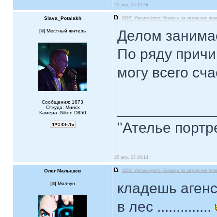
25 апр, 07 19:34
Slava_Potalakh
SOS! Украли фото! Борюсь за авторские пра
Делом занима
[
] Местный житель
По ряду причи
могу всего сча
Сообщения: 1873
____________
Откуда: Минск
Камера: Nikon D850
"Ателье портр
25 апр, 07 20:14
Олег Малышев
SOS! Украли фото! Борюсь за авторские пра
кладешь агенс
[
] Молчун
в лес ..............