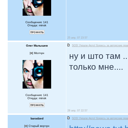
Сообщения: 141
Откуда: minsk
25 апр, 07 23:57
Олег Малышев
SOS! Украли фото! Борюсь за авторские пра
ну и што там ..
[
] Молчун
только мне....
Сообщения: 141
Откуда: minsk
28 апр, 07 22:57
baradzed
SOS! Украли фото! Борюсь за авторские пра
[
] Старый ворчун