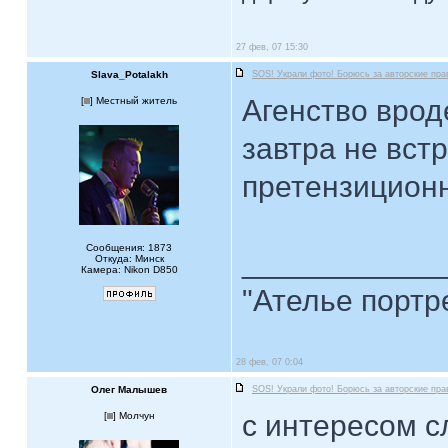
27 фев, 07 15:30
Slava_Potalakh
SOS! Украли фото! Борюсь за авторские пра
Агенство врод
[
] Местный житель
завтра не вст
претензиционн
Сообщения: 1873
____________
Откуда: Минск
Камера: Nikon D850
"Ателье портр
28 фев, 07 0:04
Олег Малышев
SOS! Украли фото! Борюсь за авторские пра
с интересом сл
[
] Молчун