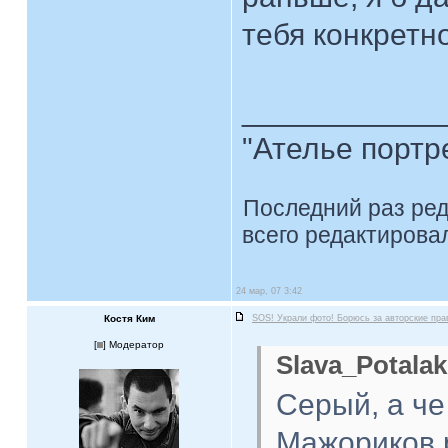
тебя конкретно
____________
"Ателье портр
Последний раз ре
всего редактировал
24 мар, 07 3:42
Костя Ким
SOS! Украли фото! Борюсь за авторские пра
[
] Модератор
Slava_Potalak
Серый, а че
Мажориков 