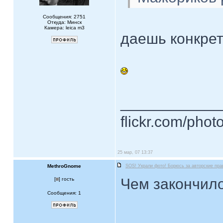
Сообщения: 2751
Откуда: Минск
Камера: leica m3
даешь конкрет
____________
flickr.com/phot
25 мар, 07 13:37
MethroGnome
SOS! Украли фото! Борюсь за авторские пра
Чем закончило
[
] гость
Сообщения: 1