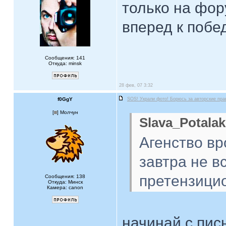
только на фору
вперед к побед
Сообщения: 141
Откуда: minsk
28 фев, 07 3:32
f0GgY
SOS! Украли фото! Борюсь за авторские пра
[
] Молчун
Slava_Potalak
Агенство вр
завтра не в
претензицио
Сообщения: 138
Откуда: Минск
Камера: canon
начинай с пис