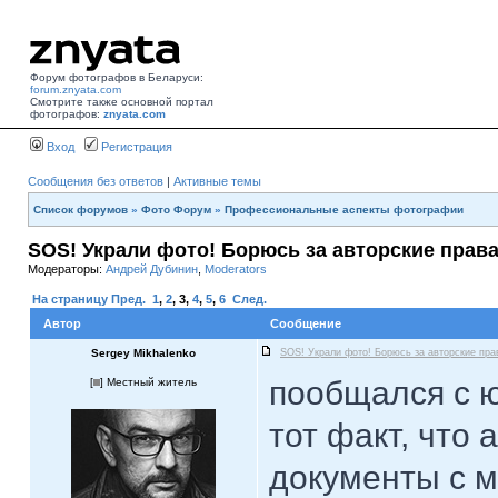
Форум фотографов в Беларуси:
forum.znyata.com
Смотрите также основной портал
фотографов:
znyata.com
Вход
Регистрация
Сообщения без ответов
|
Активные темы
Список форумов
»
Фото Форум
»
Профессиональные аспекты фотографии
SOS! Украли фото! Борюсь за авторские права
Модераторы:
Андрей Дубинин
,
Moderators
На страницу
Пред.
1
,
2
,
3
,
4
,
5
,
6
След.
Автор
Сообщение
Sergey Mikhalenko
SOS! Украли фото! Борюсь за авторские пра
пообщался с ю
[
] Местный житель
тот факт, что 
документы с м