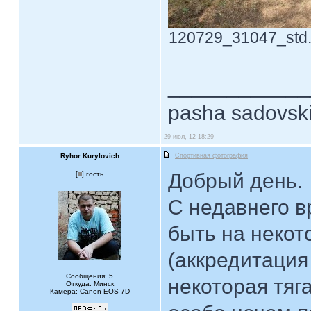
120729_31047_std.j
____________
pasha sadovsk
29 июл, 12 18:29
Ryhor Kurylovich
Спортивная фотография
Добрый день.
[
] гость
С недавнего 
быть на некот
(аккредитация 
Сообщения: 5
некоторая тяг
Откуда: Минск
Камера: Canon EOS 7D