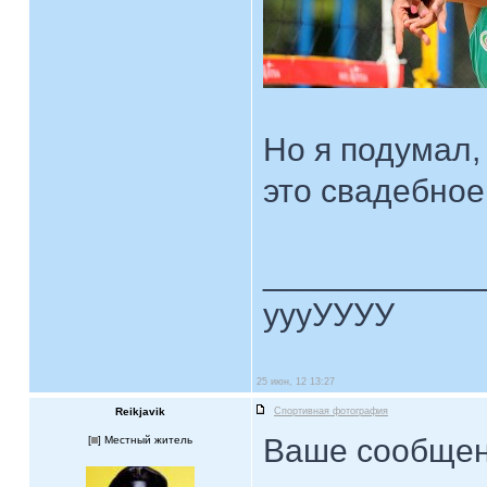
Но я подумал,
это свадебное
____________
уууУУУУ
25 июн, 12 13:27
Reikjavik
Спортивная фотография
Ваше сообщен
[
] Местный житель