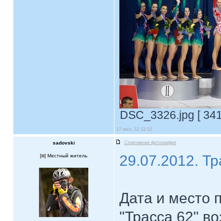
DSC_3326.jpg [ 341
17 июл, 12 12:12
sadovski
Спортивная фотография
29.07.2012. Тр
[
] Местный житель
Дата и место п
"Трасса 62" во