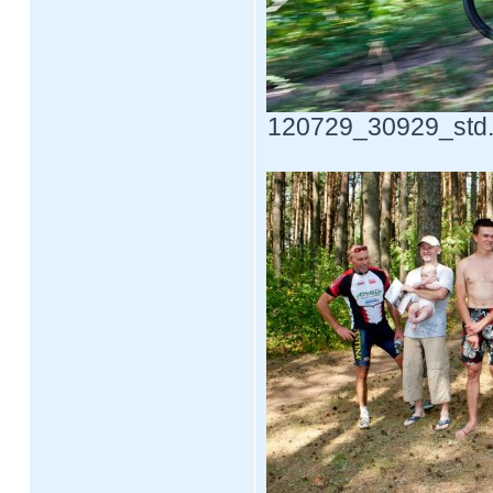
120729_30929_std.j