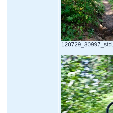
120729_30997_std.j