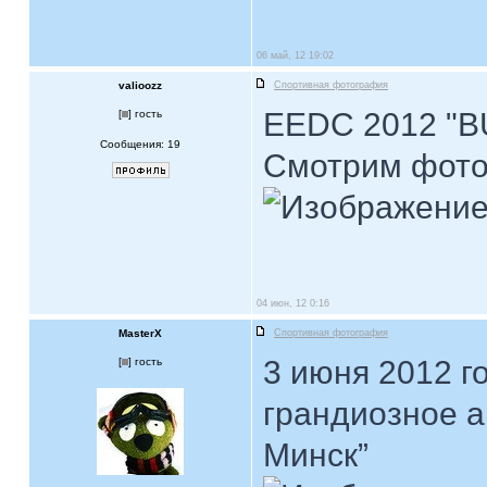
06 май, 12 19:02
valioozz
Спортивная фотография
EEDC 2012 "BU
[
] гость
Сообщения: 19
Смотрим фот
04 июн, 12 0:16
MasterX
Спортивная фотография
3 июня 2012 г
[
] гость
грандиозное 
Минск”