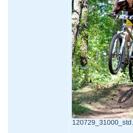
120729_31000_std.j