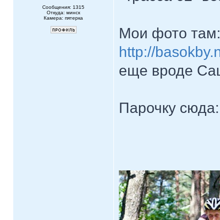
Сообщения: 1315
Откуда: минск
Камера: пятерка
Мои фото там
http://basokby
еще вроде Са
Парочку сюда: