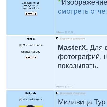
Сообщения: 15
Откуда: Minsk
Камера: iphone
смотреть отче
04 июн, 12 11:52
Иван У.
Спортивная фотография
MasterX,
Для 
[
] Местный житель
Сообщения: 183
фотографий, н
показывать.
04 июн, 12 13:11
Reikjavik
Спортивная фотография
Милавица Тур
[
] Местный житель