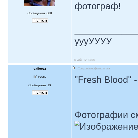
фотограф!
Сообщения: 688
____________
уууУУУУ
06 май, 12 13:08
valioozz
Спортивная фотография
"Fresh Blood" -
[
] гость
Сообщения: 19
Фотографии 