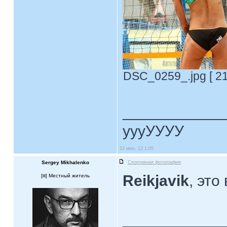
DSC_0259_.jpg [ 21
____________
уууУУУУ
22 июн, 12 1:05
Sergey Mikhalenko
Спортивная фотография
Reikjavik
, эт
[
] Местный житель
____________