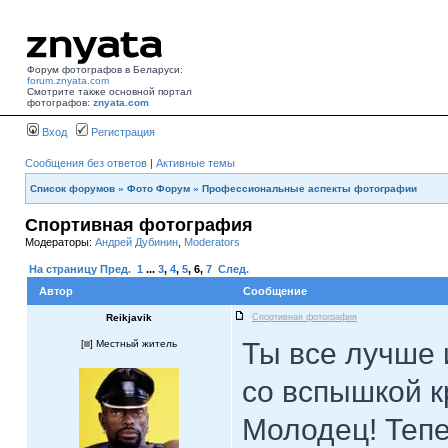
Форум фотографов в Беларуси:
forum.znyata.com
Смотрите также основной портал
фотографов:
znyata.com
Вход
Регистрация
Сообщения без ответов
|
Активные темы
Список форумов
»
Фото Форум
»
Профессиональные аспекты фотографии
Спортивная фотография
Модераторы:
Андрей Дубинин
,
Moderators
На страницу
Пред.
1
...
3
,
4
,
5
,
6
,
7
След.
Автор
Сообщение
Reikjavik
Спортивная фотография
Ты все лучше 
[
] Местный житель
со вспышкой к
Молодец! Тепе