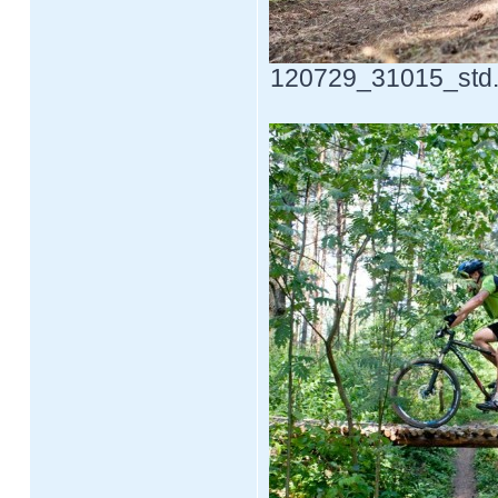
120729_31015_std.j