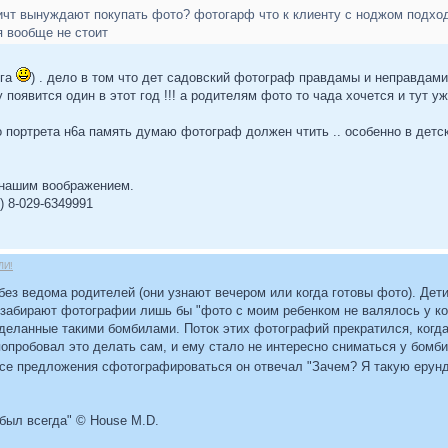
аичт вынуждают покупать фото? фотогарф что к клиенту с ноджом подход
я вообще не стоит
ега
) . дело в том что дет садовский фотограф правдамы и неправдам
у появится один в этот год !!! а родителям фото то чада хочется и тут 
о портрета н6а память думаю фотограф должен чтить .. особенно в дет
 нашим воображением.
 8-029-6349991
ЛИ!
ез ведома родителей (они узнают вечером или когда готовы фото). Дет
забирают фотографии лишь бы "фото с моим ребенком не валялось у ког
сделанные такими бомбилами. Поток этих фотографий прекратился, когда
попробовал это делать сам, и ему стало не интересно сниматься у бомб
а все предложения сфотографироваться он отвечал "Зачем? Я такую ерун
 был всегда" © House M.D.