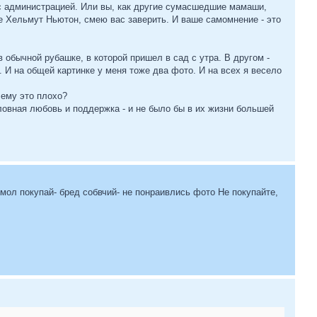
 с администрацией. Или вы, как другие сумасшедшие мамаши,
е Хельмут Ньютон, смею вас заверить. И ваше самомнение - это
 обычной рубашке, в которой пришел в сад с утра. В другом -
 И на общей картинке у меня тоже два фото. И на всех я весело
чему это плохо?
ловная любовь и поддержка - и не было бы в их жизни большей
мол покупай- бред собвчий- не понраивлись фото Не покупайте,