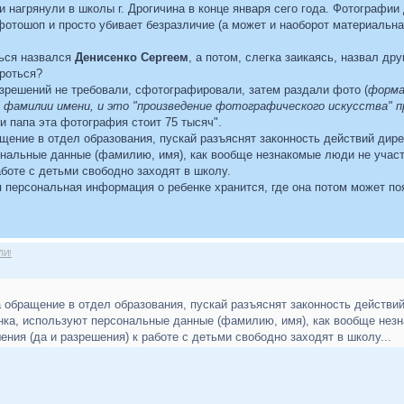
нагрянули в школы г. Дрогичина в конце января сего года. Фотографии
фотошоп и просто убивает безразличие (а может и наоборот материальн
ться назвался
Денисенко Сергеем
, а потом, слегка заикаясь, назвал др
ороться?
азрешений не требовали, сфотографировали, затем раздали фото (
форма
 фамилии имени, и это "произведение фотографического искусства" п
и папа эта фотография стоит 75 тысяч".
щение в отдел образования, пускай разъяснят законность действий дире
ональные данные (фамилию, имя), как вообще незнакомые люди не учас
аботе с детьми свободно заходят в школу.
ая персональная информация о ребенке хранится, где она потом может поя
ЛИ!
обращение в отдел образования, пускай разъяснят законность действий
ка, используют персональные данные (фамилию, имя), как вообще нез
ния (да и разрешения) к работе с детьми свободно заходят в школу...