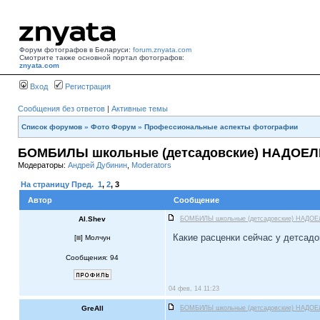
Форум фотографов в Беларуси:
forum.znyata.com
Смотрите также основной портал фотографов:
znyata.com
Вход
Регистрация
Сообщения без ответов
|
Активные темы
Список форумов
»
Фото Форум
»
Профессиональные аспекты фотографии
БОМБИЛЫ школьные (детсадовские) НАДОЕЛ
Модераторы:
Андрей Дубинин
,
Moderators
На страницу
Пред.
1
,
2
,
3
Автор
Сообщение
Al.Shev
БОМБИЛЫ школьные (детсадовские) НАДОЕ
Какие расценки сейчас у детсад
[
] Молчун
Сообщения: 94
04 фев, 14 11:23
GreAll
БОМБИЛЫ школьные (детсадовские) НАДОЕ