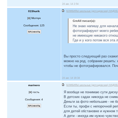
24 авг, 14 2:54
01Shurik
БОМБИЛЫ школьные (детсадовские) НАДОЕ
[
] Молчун
GreAll писал(а):
Сообщения: 125
Не знаю напишу для начала 
фотографируют моего ребен
не имеющие никакого отноше
Где и у кого потом вся эта
Вы просто следующий раз скажите
можно на род. собрании решить: 
чтобы не фотографировался. Поче
24 авг, 14 18:34
marinero
БОМБИЛЫ школьные (детсадовские) НАДОЕ
Я вообще не понимаю сути диску
[
] гость
В детских садах никогда не снима
Сообщения: 4
Деньги за фото небольшие - не б
Если ты, профи с непорочной реп
для детей обстановке и нужном т
А дети - иногда им нужно чувство