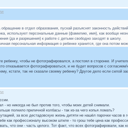
ЛИ!
обращение в отдел образования, пускай разъяснят законность действий
ка, используют персональные данные (фамилию, имя), как вообще нез
ния (да и разрешения) к работе с детьми свободно заходят в школу.
 личная персональная информация о ребенке хранится, где она потом може
 ребенку, чтобы не фотографировался, а постоял в сторонке. И учител
кто отказывается фотографироваться, и не будет вопросов с согласием/
му, кстати, так не сказали своему ребенку? Другое дело если силой зас
ЛИ!
ссии.
л - но никогда не был против того, чтобы моих детей снимали.
ольше полкило приличной колбасы - так из-за чего копья ломать?
утацией, за всю дестадовскую жизнь дитяти не нашёл парочки часов в го
ебе как профессионалу высоком штиле - то грош тебе цена как професс
вать, что они - часть целого. Тот факт, что всех фотографировали, как