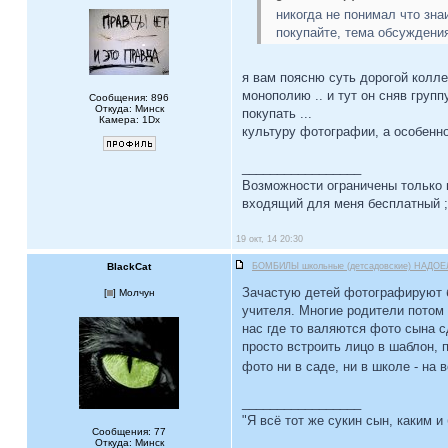
никогда не понимал что зн
покупайте, тема обсуждени
я вам поясню суть дорогой колл
монополию .. и тут он сняв групп
Сообщения: 896
Откуда: Минск
покупать ...
Камера: 1Dx
культуру фотографии, а особенн
_________________
Возможности ограничены только
входящий для меня бесплатный ;)
19 окт, 14 20:30
BlackCat
БОМБИЛЫ школьные (детсадовские) НАДОЕ
Зачастую детей фотографируют б
[
] Молчун
учителя. Многие родители потом 
нас где то валяются фото сына 
просто встроить лицо в шаблон, 
фото ни в саде, ни в школе - н
_________________
"Я всё тот же сукин сын, каким и
Сообщения: 77
Откуда: Минск