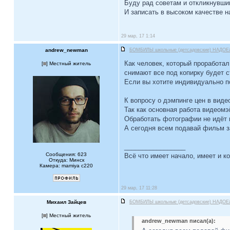
Буду рад советам и откликнувши
И записать в высоком качестве на
29 мар, 17 1:14
andrew_newman
БОМБИЛЫ школьные (детсадовские) НАДОЕ
Как человек, который проработал
[
] Местный житель
снимают все под копирку будет с
Если вы хотите индивидуально по
К вопросу о дэмпинге цен в виде
Так как основная работа видеомэ
Обработать фотографии не идёт н
А сегодня всем подавай фильм з
_________________
Сообщения: 623
Всё что имеет начало, имеет и ко
Откуда: Минск
Камера: mamiya c220
29 мар, 17 11:28
Михаил Зайцев
БОМБИЛЫ школьные (детсадовские) НАДОЕ
[
] Местный житель
andrew_newman писал(а):