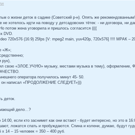
ЛИ!
ьм о жизни деток в садике (Советский р-н). Опять же рекомендованны
 не хотелось идти на поводу у детсадовских тётек: - ни договора, ни да
Но потом жена уговорила и пришлось согласится ((((
ск DVD.
eo 720x576 (16:9) 25fps [V: mpeg2 main, yuv420p, 720x576] !!!! МРАК – 2
е «Ж»;
осредственно;
 рук),
ложил свою «ЗЛОЕ.УЧУЮ» музыку, местами музыка в тему), оформление, 
КАЧЕСТВО.
ешнего оператора получилось минут 45- 50.
авке он написал «ПРОДОЛЖЕНИЕ СЛЕДУЕТ»)))
ь деток.
нимающий дело…?
 14:00, если кто заснимет как они встают - будет интересно, но это в 16:
ушают, ложатся спать и пробуждаются. Спина и колени, думаю, будут гуд
х 14 – 15 человек = 350 – 400 руб.