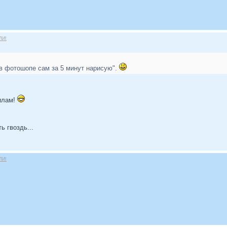
ЛИ!
 в фотошопе сам за 5 минут нарисую".
илам!
ь гвоздь...
ЛИ!