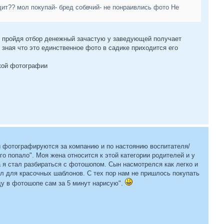
ит?? мол покупай- бред собвчий- не понраивлись фото Не
и пройдя отбор денежный зачастую у заведующей получает
уж зная что это единственное фото в садике приходится его
ской фотографии
и фотографируются за компанию и по настоянию воспитателя/
о попало". Моя жена относится к этой категории родителей и у
 я стал разбираться с фотошопом. Сын насмотрелся как легко и
ил для красочных шаблонов. С тех пор нам не пришлось покупать
ду в фотошопе сам за 5 минут нарисую".