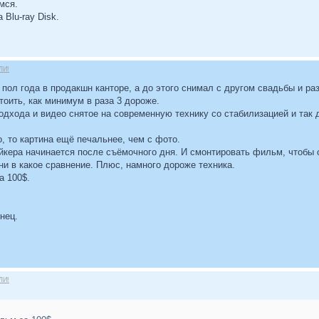
мся.
 Blu-ray Disk.
ЛИ!
 пол года в продакшн канторе, а до этого снимал с другом свадьбы и ра
тоить, как минимум в раза 3 дороже.
дхода и видео снятое на современную технику со стабилизацией и так д
о, то картина ещё печальнее, чем с фото.
йкера начинается после съёмочного дня. И смонтировать фильм, чтобы 
и в какое сравнение. Плюс, намного дороже техника.
а 100$.
нец.
ЛИ!