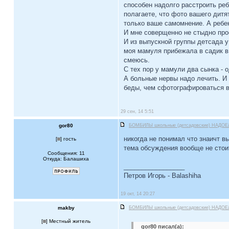
способен надолго расстроить ре
полагаете, что фото вашего дит
только ваше самомнение. А ребено
И мне соверщенно не стыдно про
И из выпускной группы детсада у
моя мамуля прибежала в садик в 
смеюсь.
С тех пор у мамули два сынка - 
А больные нервы надо лечить. И 
беды, чем сфотографироваться в
29 сен, 14 5:51
gor80
БОМБИЛЫ школьные (детсадовские) НАДОЕ
никогда не понимал что знаичт в
[
] гость
тема обсуждения вообще не стои
Сообщения: 11
Откуда: Балашиха
_________________
Петров Игорь - Balashiha
19 окт, 14 20:27
makby
БОМБИЛЫ школьные (детсадовские) НАДОЕ
[
] Местный житель
gor80 писал(а):