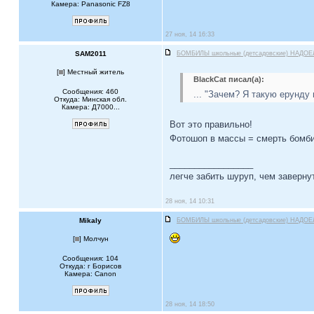
Камера: Panasonic FZ8
27 ноя, 14 16:33
SAM2011
БОМБИЛЫ школьные (детсадовские) НАДОЕ
[
] Местный житель
BlackCat писал(а):
Сообщения: 460
... "Зачем? Я такую ерунду
Откуда: Минская обл.
Камера: Д7000...
Вот это правильно!
Фотошоп в массы = смерть бомб
_________________
легче забить шуруп, чем завернут
28 ноя, 14 10:31
Mikaly
БОМБИЛЫ школьные (детсадовские) НАДОЕ
[
] Молчун
Сообщения: 104
Откуда: г Борисов
Камера: Canon
28 ноя, 14 18:50