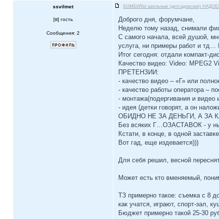
ssvilmet
БОМБИЛЫ школьные (детсадовские) НАДОЕ
Доброго дня, форумчане,
[
] гость
Неделю тому назад, снимали фил
Сообщения: 2
C самого начала, всей душой, мне
услуга, ни примеры работ и тд… 
Итог сегодня: отдали компакт-ди
Качество видео: Video: MPEG2 Vid
ПРЕТЕНЗИИ:
- качество видео – «Г» или полно
- качество работы оператора – п
- монтажа(подергивания и видео и
- идея (детки говорят, а он на
ОБИДНО НЕ ЗА ДЕНЬГИ, А ЗА 
Без всяких Г…ОЗАСТАВОК - у нын
Кстати, в конце, в одной заст
Вот гад, еще издевается)))
Для себя решил, весной переснят
Может есть кто вменяемый, по
ТЗ примерно такое: съемка с 8 до
как учатся, играют, спорт-зал, к
Бюджет примерно такой 25-30 руб 