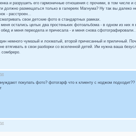
бенка и разрушить его гармоничные отношения с прочими, в том числе и
яти должно размещаться только в галереях Магнума? Ну так вы далеко н
к - расстроен...
сматривать свои детские фото в стандартных рамках.
 меня остались целых два простеньких фотоальбома - в одном из них я в
обед и меня переодела и причесала - и меня снова сфотографировали...
один немного чумазый и лохматый, второй причесанный и приличный. По
не втягивать в свои разборки со вселенной детей. Им нужна ваша безус
 сомбреро.
ЛИ!
ынуждают покупать фото? фотогарф что к клиенту с ноджом подходит?? 
т
ЛИ!