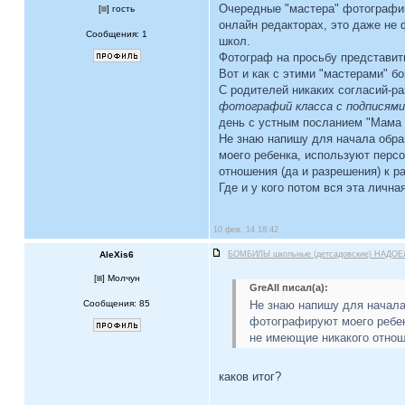
Очередные "мастера" фотографии 
[
] гость
онлайн редакторах, это даже не 
Сообщения: 1
школ.
Фотограф на просьбу представи
Вот и как с этими "мастерами" б
С родителей никаких согласий-р
фотографий класса с подписями
день с устным посланием "Мама 
Не знаю напишу для начала обра
моего ребенка, используют перс
отношения (да и разрешения) к р
Где и у кого потом вся эта личн
10 фев, 14 18:42
AleXis6
БОМБИЛЫ школьные (детсадовские) НАДОЕ
[
] Молчун
GreAll писал(а):
Сообщения: 85
Не знаю напишу для начала 
фотографируют моего ребен
не имеющие никакого отноше
каков итог?