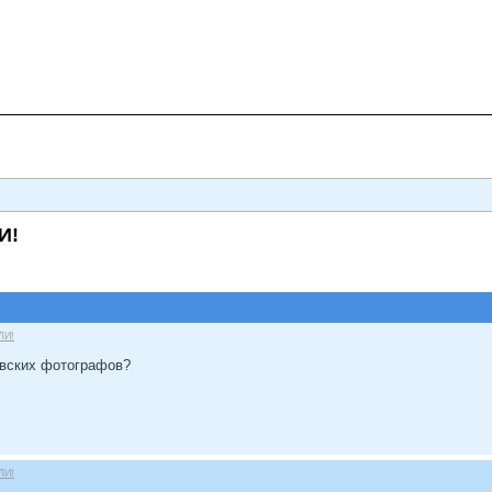
И!
ЛИ!
овских фотографов?
ЛИ!