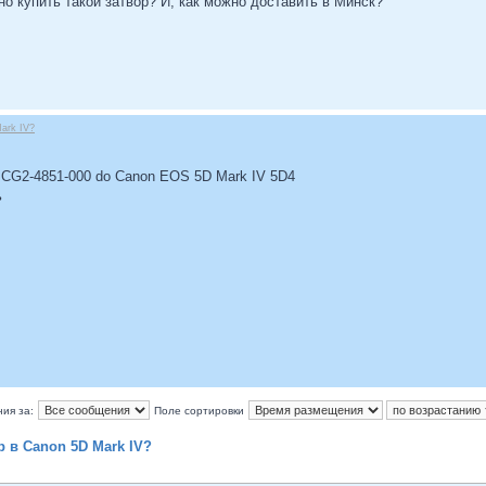
но купить такой затвор? И, как можно доставить в Минск?
ark IV?
i CG2-4851-000 do Canon EOS 5D Mark IV 5D4
ь
ия за:
Поле сортировки
р в Canon 5D Mark IV?