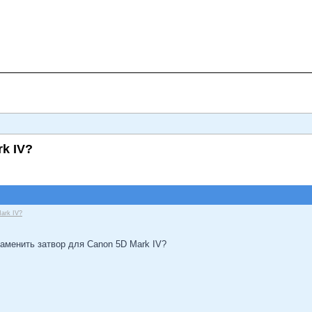
k IV?
ark IV?
 заменить затвор для Canon 5D Mark IV?