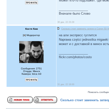
Может кто-то подскажет: где мож
_________________
Вначале было Слово
30 дек, 22 23:29
Костя Ким
Сколько стоит заменить затвор в Canon 5D M
на али экспресс гуглится
[
] Модератор
Naprawa części jednostka migawk
может и с доставкой в минск ест
_________________
flickr.com/photos/costo
Сообщения: 2751
Откуда: Минск
Камера: leica m3
31 дек, 22 18:00
Показать сообщен
Сколько стоит заменить затво