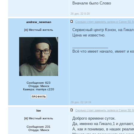
Вначале было Слово
26 дек, 22 0:20
andrew_newman
Сколько стоит заменить затвор в Canon 5D M
Сервисный центр Кэнон, на Гикал
[
] Местный житель
Цена не известно.
_________________
Всё что имеет начало, имеет и ко
Сообщения: 623
Откуда: Минск
Камера: mamiya c220
29 дек, 22 14:24
Iov
Сколько стоит заменить затвор в Canon 5D M
Доброго времени суток.
[
] Местный житель
Да, именно на Гикало,1 и делают,
Сообщения: 231
А, как я понимаю, в наших реали
Откуда: Минск