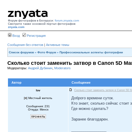
Форум фотографов в Беларуси:
forum.znyata.com
Смотрите также основной портал фотографов:
znyata.com
Вход
Регистрация
Сообщения без ответов
|
Активные темы
Список форумов
»
Фото Форум
»
Профессиональные аспекты фотографии
Сколько стоит заменить затвор в Canon 5D Mar
Модераторы:
Андрей Дубинин
,
Moderators
Автор
Сообщение
Iov
Сколько стоит заменить затвор в Canon 5D M
Доброго времени суток.
[
] Местный житель
Кто знает, сколько сейчас стоит
Сообщения: 231
Где можно сделать?
Откуда: Минск
Заранее благодарен.
_________________