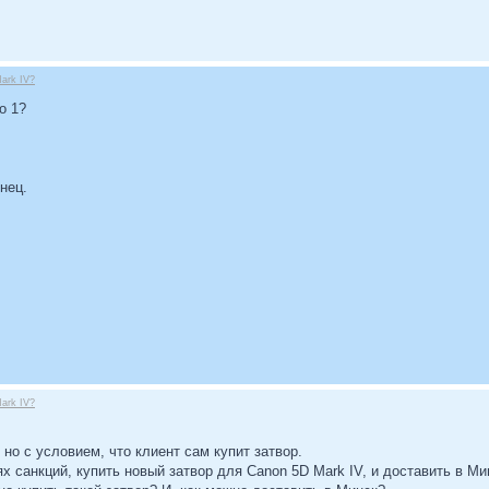
ark IV?
о 1?
нец.
ark IV?
 но с условием, что клиент сам купит затвор.
ях санкций, купить новый затвор для Canon 5D Mark IV, и доставить в М