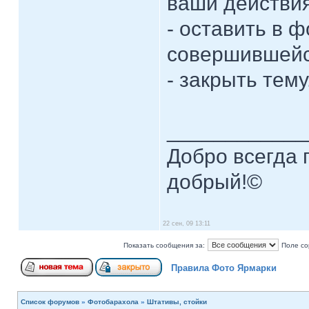
ваши действия
- оставить в 
совершившейс
- закрыть тему
____________
Добро всегда п
добрый!©
22 сен, 09 13:11
Показать сообщения за:
Поле со
Правила Фото Ярмарки
Список форумов
»
Фотобарахола
»
Штативы, стойки