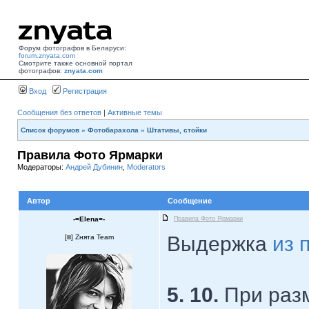
Форум фотографов в Беларуси:
forum.znyata.com
Смотрите также основной портал
фотографов:
znyata.com
Вход
Регистрация
Сообщения без ответов
|
Активные темы
Список форумов
»
Фотобарахола
»
Штативы, стойки
Правила Фото Ярмарки
Модераторы:
Андрей Дубинин
,
Moderators
Автор
Сообщение
-=Elena=-
Правила Фото Ярмарки
Выдержка
из 
[
] Zнята Team
5. 10.
При раз