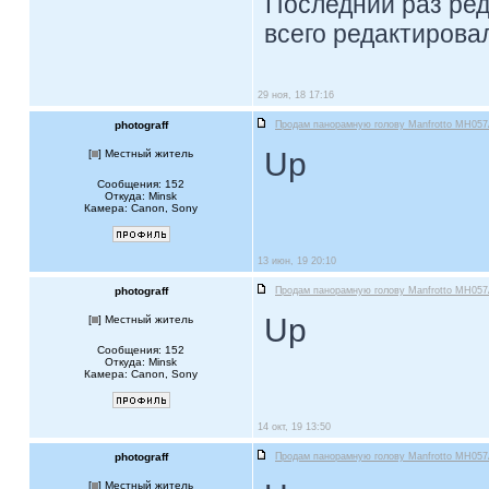
Последний раз ре
всего редактировал
29 ноя, 18 17:16
photograff
Продам панорамную голову Manfrotto MH05
Up
[
] Местный житель
Сообщения: 152
Откуда: Minsk
Камера: Canon, Sony
13 июн, 19 20:10
photograff
Продам панорамную голову Manfrotto MH05
Up
[
] Местный житель
Сообщения: 152
Откуда: Minsk
Камера: Canon, Sony
14 окт, 19 13:50
photograff
Продам панорамную голову Manfrotto MH05
[
] Местный житель