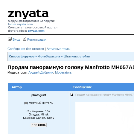
Форум фотографов в Беларуси:
forum.znyata.com
Смотрите также основной портал
фотографов:
znyata.com
Вход
Регистрация
Сообщения без ответов
|
Активные темы
Список форумов
»
Фотобарахола
»
Штативы, стойки
Продам панорамную голову Manfrotto MH057A
Модераторы:
Андрей Дубинин
,
Moderators
Автор
Сообщение
photograff
Продам панорамную голову Manfrotto MH05
[
] Местный житель
Сообщения: 152
Откуда: Minsk
Камера: Canon, Sony