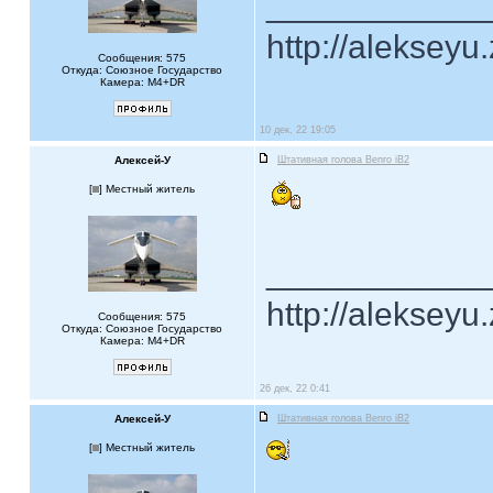
____________
http://alekseyu
Сообщения: 575
Откуда: Союзное Государство
Камера: M4+DR
10 дек, 22 19:05
Алексей-У
Штативная голова Benro iB2
[
] Местный житель
____________
http://alekseyu
Сообщения: 575
Откуда: Союзное Государство
Камера: M4+DR
26 дек, 22 0:41
Алексей-У
Штативная голова Benro iB2
[
] Местный житель