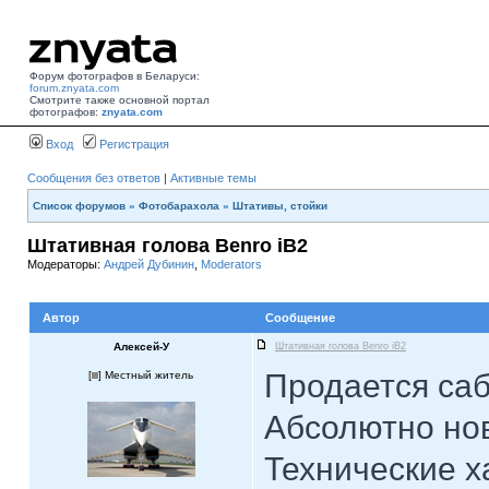
Форум фотографов в Беларуси:
forum.znyata.com
Смотрите также основной портал
фотографов:
znyata.com
Вход
Регистрация
Сообщения без ответов
|
Активные темы
Список форумов
»
Фотобарахола
»
Штативы, стойки
Штативная голова Benro iB2
Модераторы:
Андрей Дубинин
,
Moderators
Автор
Сообщение
Алексей-У
Штативная голова Benro iB2
Продается саб
[
] Местный житель
Абсолютно но
Технические х