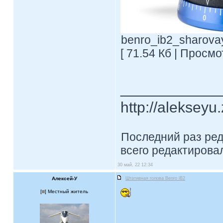
benro_ib2_sharova
[ 71.54 Кб | Просмо
____________
http://alekseyu
Последний раз ре
всего редактировал
30 май, 22 12:34
Алексей-У
Штативная голова Benro iB2
[
] Местный житель