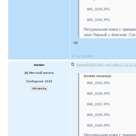
IMG_0159.JPG
IMG_0160.JPG
Натуральная кожа с прекра
хват.Черный с блеском .Сост
up
27 сен, 22 16:53
bordan
Кожаный КОФР-ХВАТ для Fujifilm XT-10 XT-20 
[
] Местный житель
bordan писал(а):
Сообщения: 4142
IMG_0152.JPG
IMG_0156.JPG
IMG_0157.JPG
IMG_0159.JPG
IMG_0160.JPG
Натуральная кожа с прекра