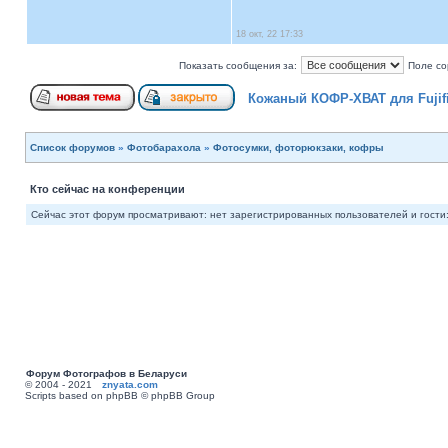
18 окт, 22 17:33
Показать сообщения за:
Поле со
Кожаный КОФР-ХВАТ для Fujifil
Список форумов
»
Фотобарахола
»
Фотосумки, фоторюкзаки, кофры
Кто сейчас на конференции
Сейчас этот форум просматривают: нет зарегистрированных пользователей и гости:
Форум Фотографов в Беларуси
© 2004 - 2021
znyata.com
Scripts based on phpBB © phpBB Group