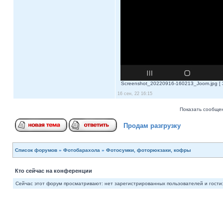
Screenshot_20220916-160213_Joom.jpg [ 3
16 сен, 22 16:15
Показать сообщен
Продам разгрузку
Список форумов
»
Фотобарахола
»
Фотосумки, фоторюкзаки, кофры
Кто сейчас на конференции
Сейчас этот форум просматривают: нет зарегистрированных пользователей и гости: