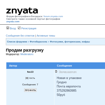
Форум фотографов в Беларуси:
forum.znyata.com
Смотрите также основной портал фотографов:
znyata.com
Вход
Регистрация
Сообщения без ответов
|
Активные темы
Список форумов
»
Фотобарахола
»
Фотосумки, фоторюкзаки, кофры
Продам разгрузку
Модератор:
Moderators
Автор
Сообщение
fos13
Продам разгрузку
Новая в упаковке
[
] гость
Гродно
Сообщения: 7
Почта европочта
375292860985
50руб