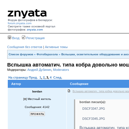
Форум фотографов в Беларуси:
forum.znyata.com
Смотрите также основной портал
фотографов:
znyata.com
Вход
Регистрация
Сообщения без ответов
|
Активные темы
Список форумов
»
Фотобарахола
»
Вспышки, осветительное оборудование и ак
Вспышка автоматич. типа кобра довольно мо
Модераторы:
Андрей Дубинин
,
Moderators
На страницу
Пред.
1
,
2
,
3
,
4
След.
Автор
Сообщение
bordan
Вспышка автоматич. типа кобра довольно м
[
] Местный житель
bordan писал(а):
Сообщения: 4142
DSCF3347.JPG
DSCF3345.JPG
Вспышка автоматич. типа к