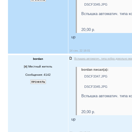
DSCF3345.JPG
Вспышка автоматич. типа к
20,00 р.
up
14 сен, 22 16:01
bordan
Вспышка автоматич. типа кобра довольно м
[
] Местный житель
bordan писал(а):
Сообщения: 4142
DSCF3347.JPG
DSCF3345.JPG
Вспышка автоматич. типа к
20,00 р.
up