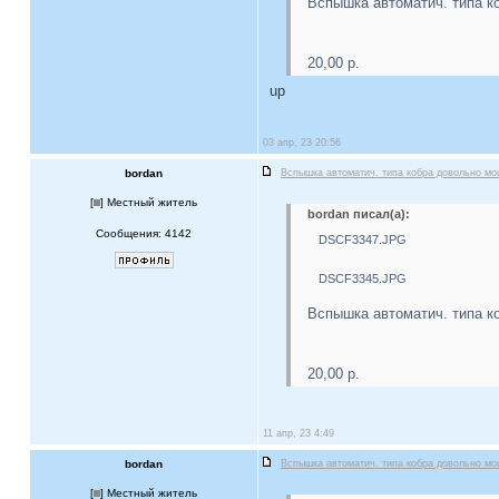
Вспышка автоматич. типа к
20,00 р.
up
03 апр, 23 20:56
bordan
Вспышка автоматич. типа кобра довольно м
[
] Местный житель
bordan писал(а):
Сообщения: 4142
DSCF3347.JPG
DSCF3345.JPG
Вспышка автоматич. типа к
20,00 р.
11 апр, 23 4:49
bordan
Вспышка автоматич. типа кобра довольно м
[
] Местный житель