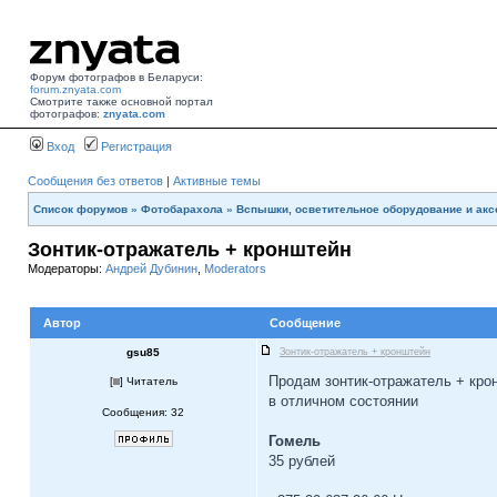
Форум фотографов в Беларуси:
forum.znyata.com
Смотрите также основной портал
фотографов:
znyata.com
Вход
Регистрация
Сообщения без ответов
|
Активные темы
Список форумов
»
Фотобарахола
»
Вспышки, осветительное оборудование и ак
Зонтик-отражатель + кронштейн
Модераторы:
Андрей Дубинин
,
Moderators
Автор
Сообщение
gsu85
Зонтик-отражатель + кронштейн
Продам зонтик-отражатель + кро
[
] Читатель
в отличном состоянии
Сообщения: 32
Гомель
35 рублей