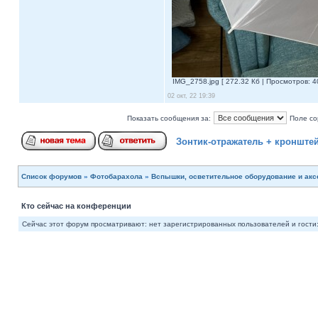
IMG_2758.jpg [ 272.32 Кб | Просмотров: 4
02 окт, 22 19:39
Показать сообщения за:
Поле со
Зонтик-отражатель + кронште
Список форумов
»
Фотобарахола
»
Вспышки, осветительное оборудование и ак
Кто сейчас на конференции
Сейчас этот форум просматривают: нет зарегистрированных пользователей и гости: