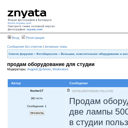
Форум фотографов в Беларуси:
forum.znyata.com
Смотрите также основной портал
фотографов:
znyata.com
Вход
Регистрация
Сообщения без ответов
|
Активные темы
Список форумов
»
Фотобарахола
»
Вспышки, осветительное оборудование и ак
продам оборудование для студии
Модераторы:
Андрей Дубинин
,
Moderators
Автор
Сообщение
fischer17
продам оборудование для студии
Продам оборуд
[
] гость
Сообщения: 1
две лампы 500
в студии поль