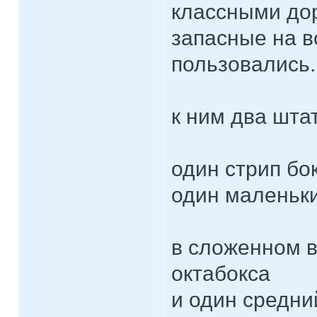
классными дор
запасные на в
пользовались.
к ним два шта
один стрип бо
один маленьки
в сложенном в
октабокса
и один средни