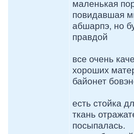
маленькая пор
повидавшая мн
абшарпэ, но б
правдой
все очень кач
хороших мате
байонет бовэн
есть стойка д
ткань отражат
посыпалась.