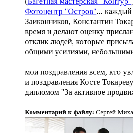
(
Багетная мастерская "Контур"
Фотоцентр "Остров"
... кажды
Заиконников, Константин Токар
время и делают оценку присла
отклик людей, которые присыла
общими усилиями, небольшими
мои поздравления всем, кто ув
и поздравления Косте Токарев
дипломом "За активное продви
Комментарий к файлу:
Сергей Михал