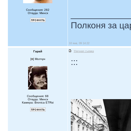
Сообщения: 282
____________
Откуда: Минск
Полконя за ца
10 янв, 09 14:22
Гарай
Уличная съемка
:::
[
] Молчун
Сообщения: 68
Откуда: Минск
Камера: Bronica ETRsi