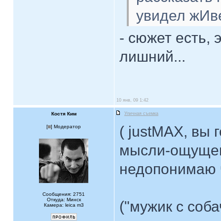
увидел жИве
- сюжет есть, 
лишний...
10 янв, 09 1:42
Костя Ким
Уличная съемка
( justMAX, вы
[
] Модератор
мысли-ощуще
недопонимаю 
Сообщения: 2751
Откуда: Минск
("мужик с соба
Камера: leica m3