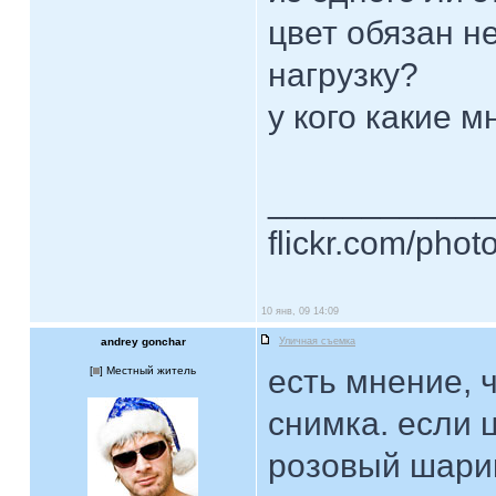
цвет обязан н
нагрузку?
у кого какие 
____________
flickr.com/phot
10 янв, 09 14:09
andrey gonchar
Уличная съемка
есть мнение, 
[
] Местный житель
снимка. если 
розовый шарик)