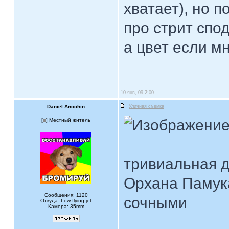
хватает), но п
про стрит спод
а цвет если мн
10 янв, 09 2:00
Daniel Anochin
Уличная съемка
[
] Местный житель
тривиальная д
Орхана Памука
Сообщения: 1120
сочными
Откуда: Low flying jet
Камера: 35mm