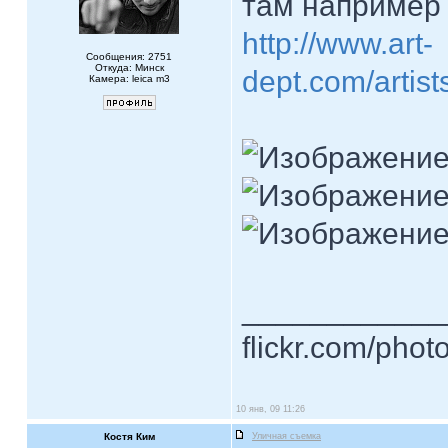
там например
http://www.art-
Сообщения: 2751
Откуда: Минск
dept.com/artist
Камера: leica m3
____________
flickr.com/phot
10 янв, 09 11:26
Костя Ким
Уличная съемка