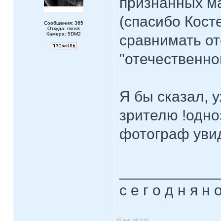
признанных ма
(спасибо Косте
Сообщения: 365
Откуда: minsk
Камера: 5DM2
сравнимать от
"отечественног
Я бы сказал, 
зрителю !одно
фотограф уви
____________
с е г о д н я н 
10 янв, 09 3:43