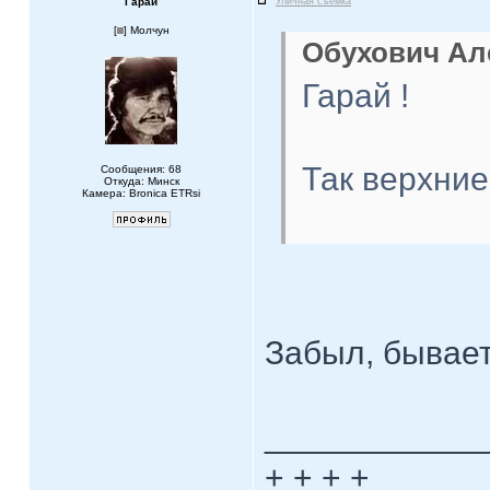
Гарай
Уличная съемка
[
] Молчун
Обухович Але
Гарай !
Так верхни
Сообщения: 68
Откуда: Минск
Камера: Bronica ETRsi
Забыл, бывает
____________
+ + + +