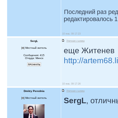
Последний раз ре
редактировалось 1
10 янв, 09 17:23
SergL
Уличная съемка
еще Житенев
[
] Местный житель
Сообщения: 415
http://artem68.
Откуда: Минск
10 янв, 09 17:26
Dmitry Perednia
Уличная съемка
SergL
, отличн
[
] Местный житель