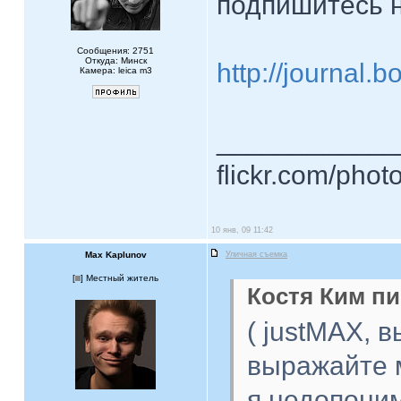
подпишитесь 
Сообщения: 2751
Откуда: Минск
http://journal.b
Камера: leica m3
____________
flickr.com/phot
10 янв, 09 11:42
Max Kaplunov
Уличная съемка
[
] Местный житель
Костя Ким пи
( justMAX, 
выражайте 
я недопони