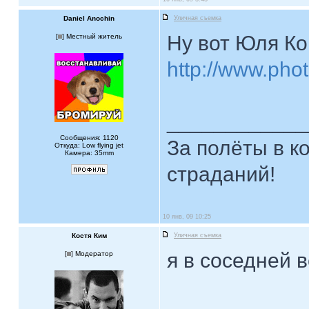
Daniel Anochin
Уличная съемка
Ну вот Юля К
[
] Местный житель
http://www.phot
____________
Сообщения: 1120
За полёты в к
Откуда: Low flying jet
Камера: 35mm
страданий!
10 янв, 09 10:25
Костя Ким
Уличная съемка
я в соседней в
[
] Модератор