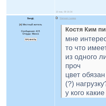
10 янв, 09 16:34
SergL
Уличная съемка
[
] Местный житель
Костя Ким пи
Сообщения: 415
Откуда: Минск
мне интерес
то что имее
из одного л
проч
цвет обязан
(?) нагрузку
у кого каки