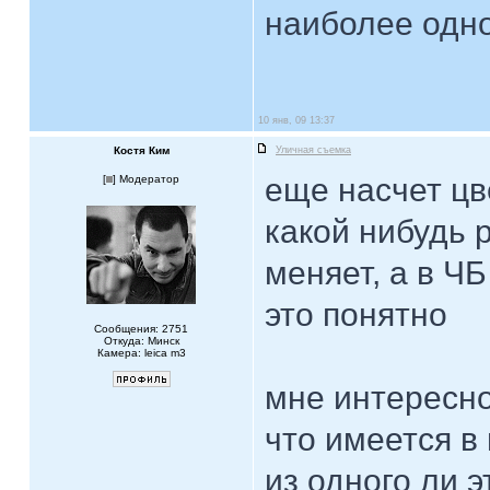
наиболее одн
10 янв, 09 13:37
Костя Ким
Уличная съемка
еще насчет цв
[
] Модератор
какой нибудь 
меняет, а в ЧБ
это понятно
Сообщения: 2751
Откуда: Минск
Камера: leica m3
мне интересно
что имеется в
из одного ли 