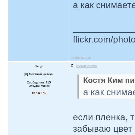
а как снимает
____________
flickr.com/phot
10 янв, 09 1:48
SergL
Уличная съемка
[
] Местный житель
Костя Ким пи
Сообщения: 415
Откуда: Минск
а как сним
если пленка, 
забываю цвет 