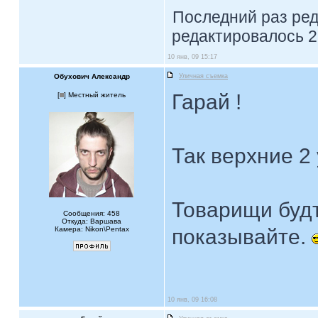
Последний раз ре
редактировалось 2 
10 янв, 09 15:17
Обухович Александр
Уличная съемка
Гарай !
[
] Местный житель
Так верхние 2
Товарищи будт
Сообщения: 458
Откуда: Варшава
Камера: Nikon\Pentax
показывайте.
10 янв, 09 16:08