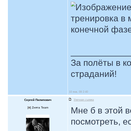
тренировка в 
конечной фазе
____________
За полёты в к
страданий!
10 янв, 09 2:40
Сергей Пилипович
Уличная съемка
Мне б в этой 
[
] Zнята Team
посмотреть, е