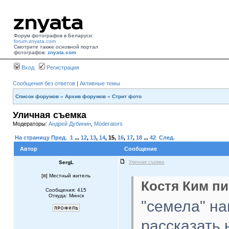
Форум фотографов в Беларуси:
forum.znyata.com
Смотрите также основной портал
фотографов:
znyata.com
Вход
Регистрация
Сообщения без ответов
|
Активные темы
Список форумов
»
Архив форумов
»
Стрит фото
Уличная съемка
Модераторы:
Андрей Дубинин
,
Moderators
На страницу
Пред.
1
...
12
,
13
,
14
,
15
,
16
,
17
,
18
...
42
След.
Автор
Сообщение
SergL
Уличная съемка
[
] Местный житель
Костя Ким пи
Сообщения: 415
Откуда: Минск
"семела" на
рассказать 