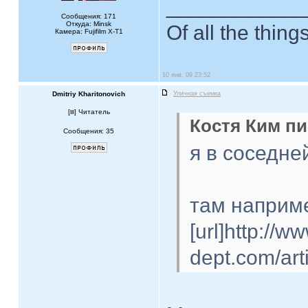
____________
Сообщения: 171
Откуда: Minsk
Of all the thing
Камера: Fujifilm X-T1
10 янв, 09 23:52
Dmitriy Kharitonovich
Уличная съемка
[
] Читатель
Костя Ким пи
Сообщения: 35
я в соседне
там наприм
[url]http://ww
dept.com/art