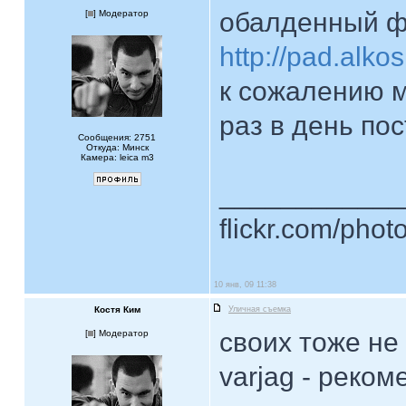
обалденный фо
[
] Модератор
http://pad.alkos
к сожалению м
раз в день по
Сообщения: 2751
Откуда: Минск
Камера: leica m3
____________
flickr.com/phot
10 янв, 09 11:38
Костя Ким
Уличная съемка
своих тоже не
[
] Модератор
varjag - реком