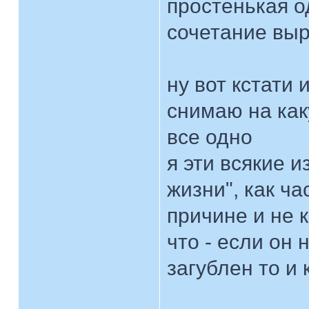
простенькая од
сочетание выр
ну вот кстати
снимаю на каку
все одно
я эти всякие 
жизни", как ча
причине и не к
что - если он 
загублен то и 