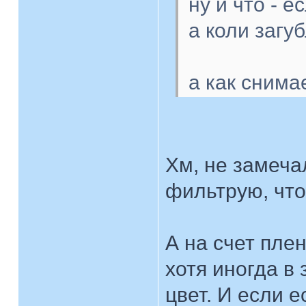
ну и что - е
а коли загу
а как сним
Хм, не замеча
фильтрую, что
А на счет пле
хотя иногда в
цвет. И если е