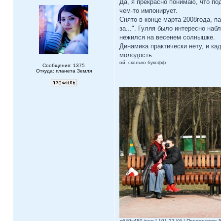
Да, я прекрасно понимаю, что по
чем-то импонирует.
Снято в конце марта 2008года, п
за...". Гуляя было интересно на
нежился на весенем солнышке.
Динамика практически нету, и ка
молодость.
ой, сколько букофф
Сообщения: 1375
Откуда: планета Земля
s640x480.jpeg [ 101.27 Кб | Просмотров: 5