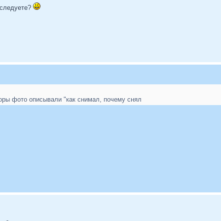
еследуете?
оры фото описывали "как снимал, почему снял