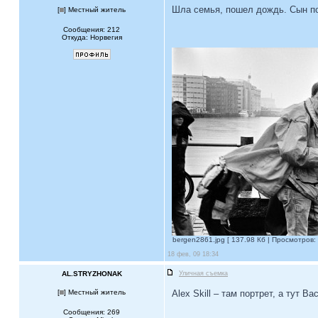
Шла семья, пошел дождь. Сын поп
[
] Местный житель
Сообщения: 212
Откуда: Норвегия
bergen2861.jpg [ 137.98 Кб | Просмотров: 
18 фев, 09 18:34
AL.STRYZHONAK
Уличная съемка
[
] Местный житель
Alex Skill – там портрет, а тут В
Сообщения: 269