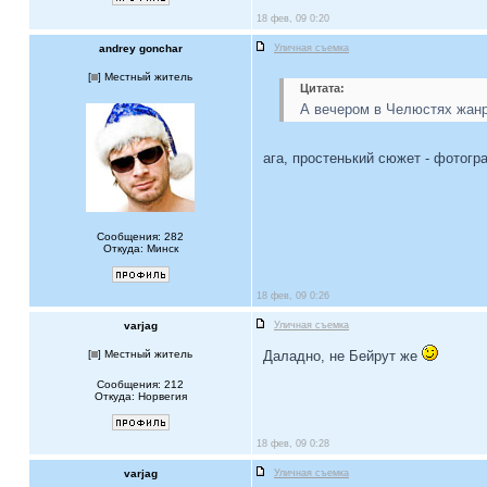
18 фев, 09 0:20
andrey gonchar
Уличная съемка
[
] Местный житель
Цитата:
А вечером в Челюстях жан
ага, простенький сюжет - фотог
Сообщения: 282
Откуда: Минск
18 фев, 09 0:26
varjag
Уличная съемка
[
] Местный житель
Даладно, не Бейрут же
Сообщения: 212
Откуда: Норвегия
18 фев, 09 0:28
varjag
Уличная съемка