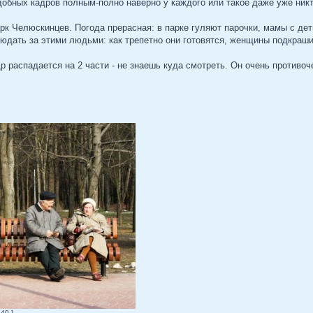
добных кадров полным-полно наверно у каждого или такое даже уже никто
арк Челюскинцев. Погода прерасная: в парке гуляют парочки, мамы с деть
блюдать за этими людьми: как трепетно они готовятся, женщины подкраши
др распадается на 2 части - не знаешь куда смотреть. Он очень противоч
40 ]