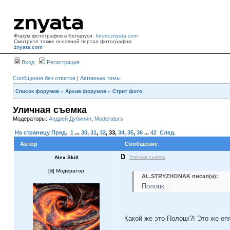
Форум фотографов в Беларуси:
forum.znyata.com
Смотрите также основной портал фотографов:
znyata.com
Вход
Регистрация
Сообщения без ответов
|
Активные темы
Список форумов
»
Архив форумов
»
Стрит фото
Уличная съемка
Модераторы:
Андрей Дубинин
,
Moderators
На страницу
Пред.
1
...
30
,
31
,
32
,
33
,
34
,
35
,
36
...
42
След.
Автор
Сообщение
Alex Skill
Уличная съемка
[
] Модератор
AL.STRYZHONAK писал(а):
Полоцк...
Какой же это Полоцк?! Это же о