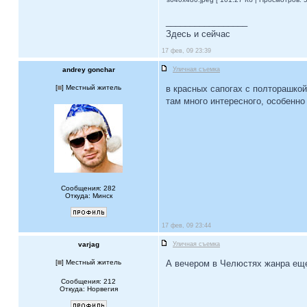
_________________
Здесь и сейчас
17 фев, 09 23:39
andrey gonchar
Уличная съемка
[
] Местный житель
в красных сапогах с полторашкой
там много интересного, особенно
Сообщения: 282
Откуда: Минск
17 фев, 09 23:44
varjag
Уличная съемка
[
] Местный житель
А вечером в Челюстях жанра е
Сообщения: 212
Откуда: Норвегия