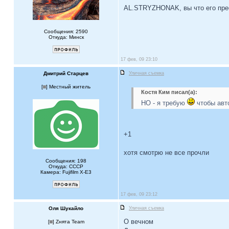
AL.STRYZHONAK, вы что его пр
Сообщения: 2590
Откуда: Минск
17 фев, 09 23:10
Дмитрий Старцев
Уличная съемка
[
] Местный житель
Костя Ким писал(а):
НО - я требую
чтобы авт
+1
хотя смотрю не все прочли
Сообщения: 198
Откуда: СССР
Камера: Fujifilm X-Е3
17 фев, 09 23:12
Оля Шукайло
Уличная съемка
О вечном
[
] Zнята Team