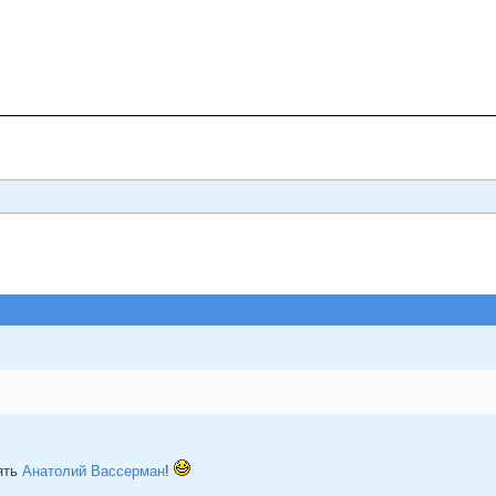
пять
Анатолий Вассерман
!