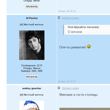
Откуда: Minsk
18 фев, 09 21:13
Al Pacino
Уличная съемка
[
] Местный житель
Оля Шукайло писал(а):
О вечном
Оля-ты романтик!
Сообщения: 1172
Откуда: Минск
Камера: D40, D80
18 фев, 09 22:53
andrey gonchar
Уличная съемка
Минчане и гости столицы
[
] Местный житель