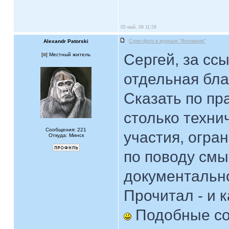
05 май, 09 11:59
Alexandr Patorski
Стрит-фото в журнале "Фотомагия"
Сергей, за сс
[
] Местный житель
отдельная бла
Сказать по пр
столько техни
Сообщения: 221
участия, огран
Откуда: Минск
по поводу смы
документальн
Прочитал - и к
Подобные со