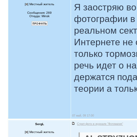
Я заостряю во
[
] Местный житель
Сообщения: 269
фотографии в
Откуда: Minsk
реальном сек
Интернете не 
только тормоз
речь идет о н
держатся пода
теории а тольк
07 май, 09 17:00
SergL
Стрит-фото в журнале "Фотомагия"
[
] Местный житель