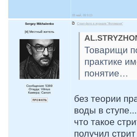
05 май, 09 0:13
Sergey Mikhalenko
Стрит-фото в журнале "Фотомагия"
[
] Местный житель
AL.STRYZHON
Товарищи по
практике и
понятие…
Сообщения: 5369
Откуда: Vilnius
Камера: Canon
без теории пр
воды в ступе..
что такое стр
получил стрит