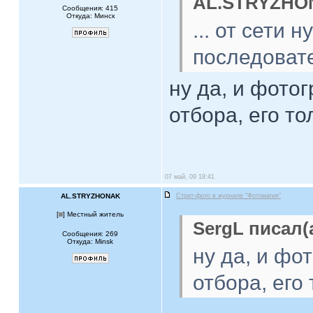
AL.STRYZHON
Сообщения: 415
Откуда: Минск
... от сети
последовате
ну да, и фото
отбора, его то
07 май, 09 18:41
AL.STRYZHONAK
Стрит-фото в журнале "Фотомагия"
[
] Местный житель
SergL писал(а
Сообщения: 269
Откуда: Minsk
ну да, и фо
отбора, его 