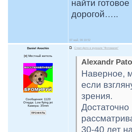
найти готовое 
дорогой…..
07 май, 09 19:52
Daniel Anochin
Стрит-фото в журнале "Фотомагия"
[
] Местный житель
Alexandr Pato
Наверное, м
если взглян
зрения.
Сообщения: 1120
Откуда: Low flying jet
Достаточно 
Камера: 35mm
рассматрив
30-40 лет н