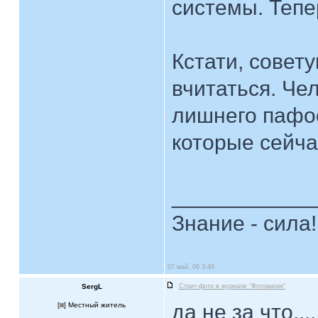
системы. Тепе
Кстати, совету
вчитаться. Че
лишнего пафос
которые сейчас
____________
Знание - сила!
07 май, 09 3:49
SergL
Стрит-фото в журнале "Фотомагия"
да не за что...
[
] Местный житель