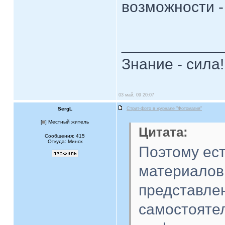
возможности -
____________
Знание - сила!
03 май, 09 20:07
SergL
Стрит-фото в журнале "Фотомагия"
[
] Местный житель
Цитата:
Сообщения: 415
Откуда: Минск
Поэтому ес
материалов
представлен
самостоятел