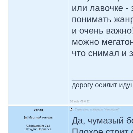
или лавочке - 
понимать жанр
и очень важно
можно мегатон
что снимал и з
____________
дорогу осилит идущ
05 май, 09 0:22
varjag
Стрит-фото в журнале "Фотомагия"
Да, чумазый б
[
] Местный житель
Сообщения: 212
Плохое стрит 
Откуда: Норвегия