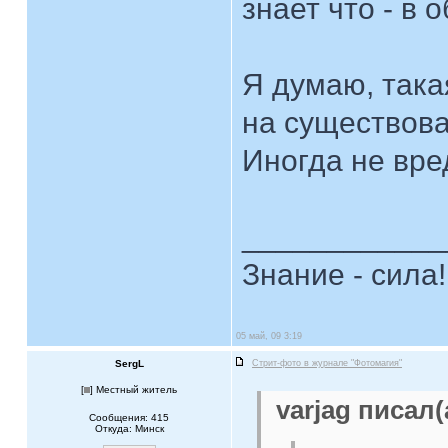
знает что - в 
Я думаю, така
на существова
Иногда не вре
____________
Знание - сила!
05 май, 09 3:19
SergL
Стрит-фото в журнале "Фотомагия"
[
] Местный житель
varjag писал(
Сообщения: 415
Откуда: Минск