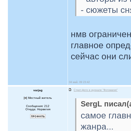
- сюжеты сн
нмв ограниче
главное опред
сейчас они сл
04 май, 09 23:42
varjag
Стрит-фото в журнале "Фотомагия"
[
] Местный житель
SergL писал(а
Сообщения: 212
Откуда: Норвегия
самое главн
жанра...