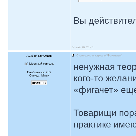
Вы действител
04 май, 09 23:48
AL.STRYZHONAK
Стрит-фото в журнале "Фотомагия"
ненужная теор
[
] Местный житель
Сообщения: 269
кого-то желан
Откуда: Minsk
«фигачет» еще
Товарищи пора
практике име