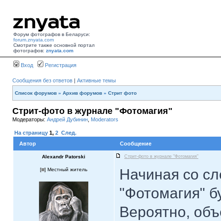
Форум фотографов в Беларуси:
forum.znyata.com
Смотрите также основной портал
фотографов:
znyata.com
Вход
Регистрация
Сообщения без ответов
|
Активные темы
Список форумов
»
Архив форумов
»
Стрит фото
Стрит-фото в журнале "Фотомагия"
Модераторы:
Андрей Дубинин
,
Moderators
На страницу
1
,
2
След.
Автор
Сообщение
Alexandr Patorski
Стрит-фото в журнале "Фотомагия"
Начиная со с
[
] Местный житель
"Фотомагия" б
Вероятно, объ