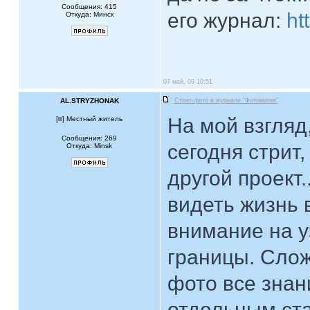
Сообщения: 415
его журнал:
ht
Откуда: Минск
07 май, 09 10:51
AL.STRYZHONAK
Стрит-фото в журнале "Фотомагия"
На мой взгляд
[
] Местный житель
Сообщения: 269
сегодня стрит,
Откуда: Minsk
другой проект.
видеть жизнь 
внимание на у
границы. Слож
фото все знан
отдельным ста