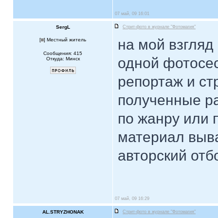
07 май, 09 16:01
SergL
Стрит-фото в журнале "Фотомагия"
на мой взгляд 
[
] Местный житель
Сообщения: 415
одной фотосес
Откуда: Минск
репортаж и ст
полученные ра
по жанру или п
материал выва
авторский отбо
07 май, 09 16:29
AL.STRYZHONAK
Стрит-фото в журнале "Фотомагия"