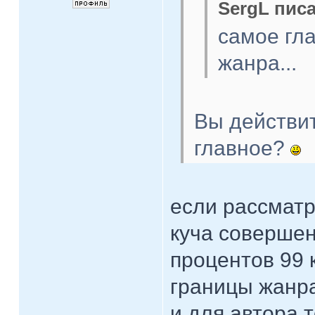
SergL писа
самое гл
жанра...
Вы действи
главное?
если рассматр
куча соверше
процентов 99 к
границы жанра
и для автора 