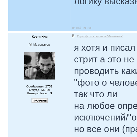
логику высказ
05 май, 09 0:33
Костя Ким
Стрит-фото в журнале "Фотомагия"
я хотя и писал
[
] Модератор
стрит а это не
проводить как
"фото о челове
Сообщения: 2751
Откуда: Минск
так что ли
Камера: leica m3
на любое опре
исключений/"
но все они (п