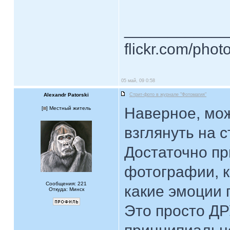
____________
flickr.com/phot
05 май, 09 0:58
Alexandr Patorski
Стрит-фото в журнале "Фотомагия"
Наверное, мож
[
] Местный житель
взглянуть на с
Достаточно пр
фотографии, к
Сообщения: 221
какие эмоции 
Откуда: Минск
Это просто ДР