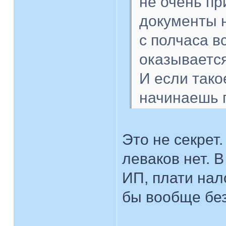
не очень пр
документы 
с полчаса в
оказывается
И если тако
начинаешь 
Это не секрет
леваков нет. 
ИП, плати нал
бы вообще без