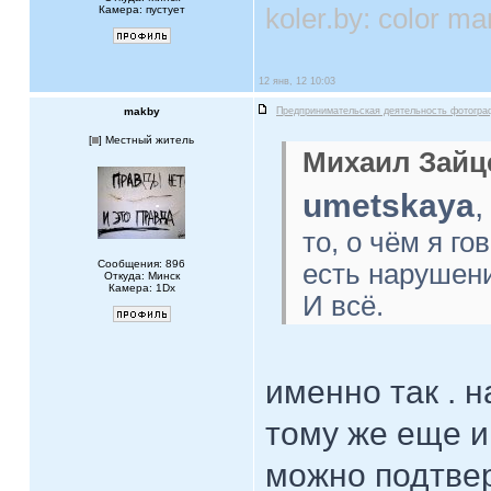
Камера: пустует
koler.by: color 
12 янв, 12 10:03
makby
Предпринимательская деятельность фотогра
[
] Местный житель
Михаил Зайце
umetskaya
,
то, о чём я го
Сообщения: 896
есть нарушени
Откуда: Минск
Камера: 1Dx
И всё.
именно так . 
тому же еще и
можно подтвер