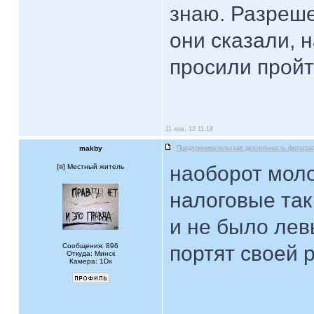
знаю. Разреше
они сказали, н
просили пройти
11 янв, 12 11:18
makby
Предпринимательская деятельность фотогра
наоборот моло
[
] Местный житель
налоговые так
и не было ле
Сообщения: 896
портят своей 
Откуда: Минск
Камера: 1Dx
____________