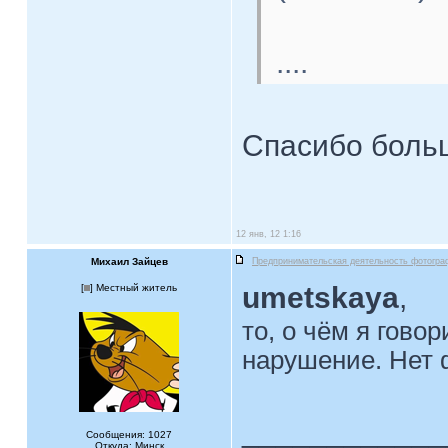
....
Спасибо больш
12 янв, 12 1:16
Михаил Зайцев
Предпринимательская деятельность фотогра
umetskaya
,
[
] Местный житель
то, о чём я гово
нарушение. Нет ф
____________
Сообщения: 1027
Откуда: Минск