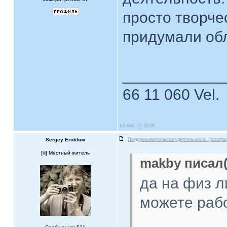
просто творче
придумали об
____________
66 11 060 Vel.
13 янв, 12 20:06
Sergey Erokhov
Предпринимательская деятельность фотогра
[
] Местный житель
makby писал(
да на физ л
можете рабо