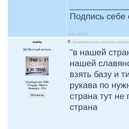
____________
Подпись себе 
11 янв, 12 18:12
makby
Предпринимательская деятельность фотогра
"в нашей стран
[
] Местный житель
нашей славянс
взять базу и 
Сообщения: 896
рукава по нуж
Откуда: Минск
Камера: 1Dx
страна тут не 
страна
____________