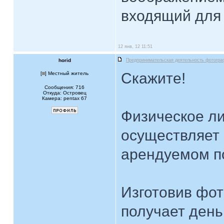
входящий для 
12 янв, 12 11:51
horid
Предпринимательская деятельность фотогра
Скажите!
[
] Местный житель
Сообщения: 716
Откуда: Островец
Камера: pentax 67
Физическое ли
осуществляет
арендуемом п
Изготовив фото
получает день