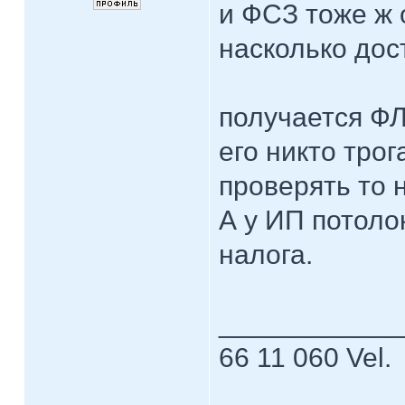
и ФСЗ тоже ж 
насколько до
получается ФЛ
его никто трог
проверять то н
А у ИП потоло
налога.
____________
66 11 060 Vel.