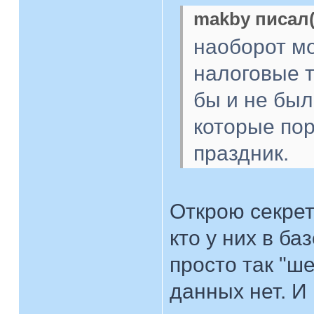
makby писал(
наоборот мо
налоговые т
бы и не бы
которые по
праздник.
Открою секрет
кто у них в ба
просто так "ш
данных нет. И