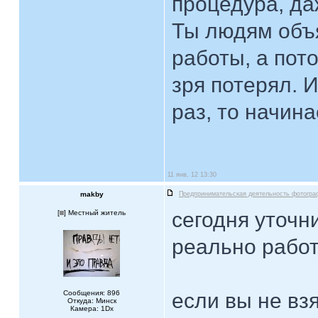
процедура, да
Ты людям объя
работы, а пот
зря потерял. 
раз, то начин
11 янв, 12 13:30
makby
Предпринимательская деятельность фотогра
сегодня уточни
[
] Местный житель
реально работ
Сообщения: 896
если вы не взя
Откуда: Минск
Камера: 1Dx