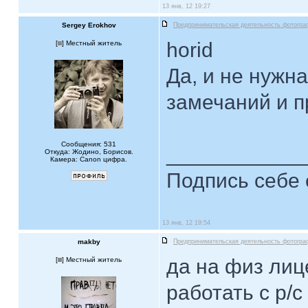
13 янв, 12 19:27
Sergey Erokhov
Предпринимательская деятельность фотогра
horid
[
] Местный житель
Да, и не нужна
замечаний и 
Сообщения: 531
____________
Откуда: Жодино, Борисов.
Камера: Canon цифра.
Подпись себе 
13 янв, 12 19:54
makby
Предпринимательская деятельность фотогра
да на физ лиц
[
] Местный житель
работать с р/с