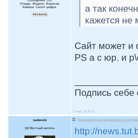
Сообщения: 531
Откуда: Жодино, Борисов.
а так конечн
Камера: Canon цифра.
кажется не
Сайт может и 
PS а с юр. и р
____________
Подпись себе 
13 янв, 12 20:21
sadovski
Предпринимательская деятельность фотогра
http://news.tu
[
] Местный житель