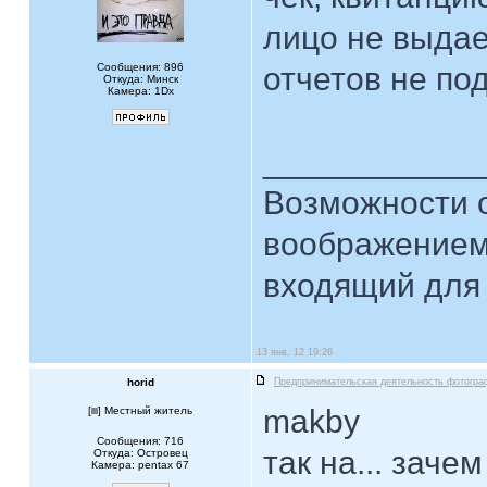
лицо не выдает
Сообщения: 896
отчетов не по
Откуда: Минск
Камера: 1Dx
____________
Возможности 
воображением
входящий для 
13 янв, 12 19:26
horid
Предпринимательская деятельность фотогра
makby
[
] Местный житель
Сообщения: 716
так на... зачем
Откуда: Островец
Камера: pentax 67