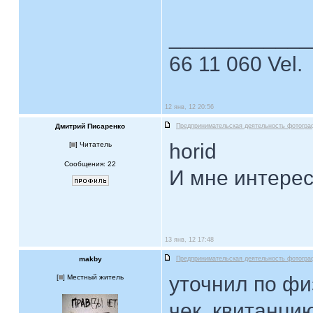
____________
66 11 060 Vel.
12 янв, 12 20:56
Дмитрий Писаренко
Предпринимательская деятельность фотогра
horid
[
] Читатель
Сообщения: 22
И мне интерес
13 янв, 12 17:48
makby
Предпринимательская деятельность фотогра
уточнил по фи
[
] Местный житель
чек, квитанци