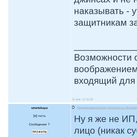
наказывать - 
защитникам з
____________
Возможности 
воображением
входящий для 
11 янв, 12 11:45
umetskaya
Предпринимательская деятельность фотогра
Ну я же не ИП
[
] гость
Сообщения: 7
лицо (никак с