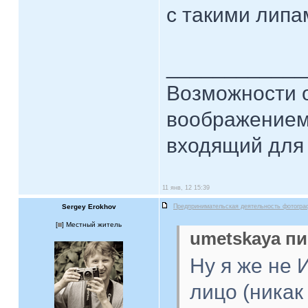
с такими липа
____________
Возможности 
воображением
входящий для 
11 янв, 12 15:39
Sergey Erokhov
Предпринимательская деятельность фотогра
[
] Местный житель
umetskaya пи
Ну я же не 
лицо (никак