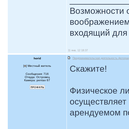
Возможности 
воображением
входящий для 
11 янв, 12 18:37
horid
Предпринимательская деятельность фотогра
Скажите!
[
] Местный житель
Сообщения: 716
Откуда: Островец
Камера: pentax 67
Физическое ли
осуществляет
арендуемом п