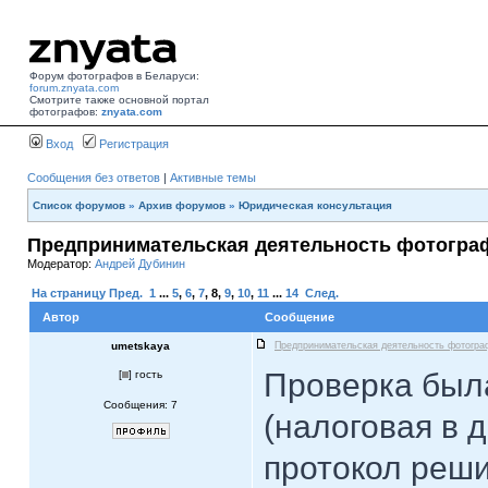
Форум фотографов в Беларуси:
forum.znyata.com
Смотрите также основной портал
фотографов:
znyata.com
Вход
Регистрация
Сообщения без ответов
|
Активные темы
Список форумов
»
Архив форумов
»
Юридическая консультация
Предпринимательская деятельность фотогра
Модератор:
Андрей Дубинин
На страницу
Пред.
1
...
5
,
6
,
7
,
8
,
9
,
10
,
11
...
14
След.
Автор
Сообщение
umetskaya
Предпринимательская деятельность фотогра
Проверка была
[
] гость
Сообщения: 7
(налоговая в д
протокол реши