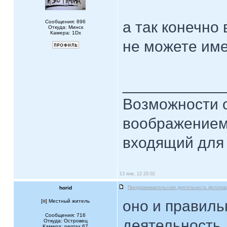
Сообщения: 896
а так конечно 
Откуда: Минск
Камера: 1Dx
не можете им
____________
Возможности 
воображением
входящий для 
13 янв, 12 20:02
horid
Предпринимательская деятельность фотогра
оно и правиль
[
] Местный житель
Сообщения: 716
деятельность.
Откуда: Островец
Камера: pentax 67