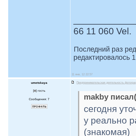
____________
66 11 060 Vel.
Последний раз ре
редактировалось 1
11 янв, 12 22:57
umetskaya
Предпринимательская деятельность фотогра
[
] гость
makby писал(
Сообщения: 7
сегодня уто
у реально 
(знакомая)