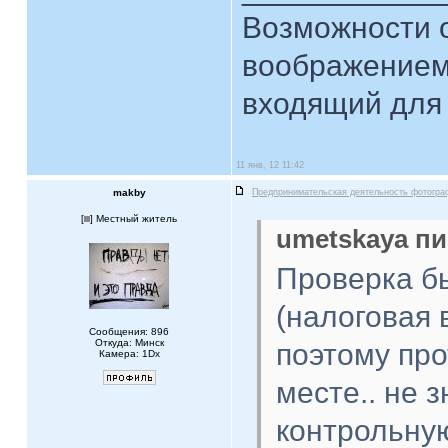
Возможности 
воображением
входящий для 
11 янв, 12 11:42
makby
Предпринимательская деятельность фотогра
[
] Местный житель
umetskaya пи
Проверка б
(налоговая 
Сообщения: 896
Откуда: Минск
поэтому про
Камера: 1Dx
месте.. не 
контрольную