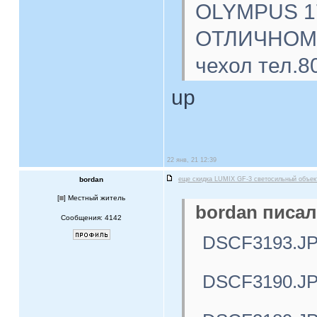
OLYMPUS 17
ОТЛИЧНОМ с
чехол тел.8
up
22 янв, 21 12:39
bordan
еще скидка LUMIX GF-3 светосильный объе
[
] Местный житель
bordan писал
Сообщения: 4142
DSCF3193.J
DSCF3190.J