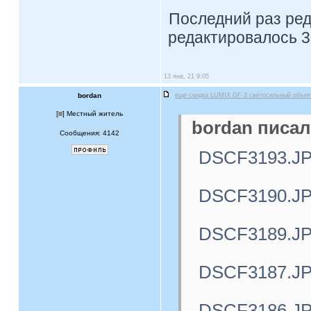
Последний раз ре
редактировалось 3 
13 янв, 21 9:05
bordan
еще скидка LUMIX GF-3 светосильный объе
[
] Местный житель
bordan писал
Сообщения: 4142
DSCF3193.J
DSCF3190.J
DSCF3189.J
DSCF3187.J
DSCF3186.J