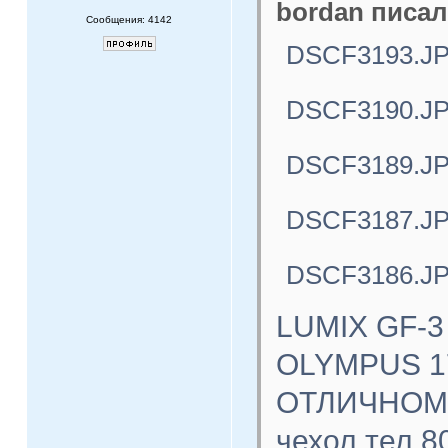
bordan писал
Сообщения: 4142
DSCF3193.J
DSCF3190.J
DSCF3189.J
DSCF3187.J
DSCF3186.J
LUMIX GF-3
OLYMPUS 17
ОТЛИЧНОМ с
чехол тел.8