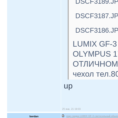
DSCF3189.J
DSCF3187.J
DSCF3186.J
LUMIX GF-3
OLYMPUS 17
ОТЛИЧНОМ с
чехол тел.8
up
25 янв, 21 19:03
bordan
еще скидка LUMIX GF-3 светосильный объе