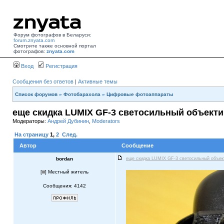
Форум фотографов в Беларуси:
forum.znyata.com
Смотрите также основной портал
фотографов:
znyata.com
Вход
Регистрация
Сообщения без ответов
|
Активные темы
Список форумов
»
Фотобарахола
»
Цифровые фотоаппараты
еще скидка LUMIX GF-3 светосильный объекти
Модераторы:
Андрей Дубинин
,
Moderators
На страницу
1
,
2
След.
Автор
Сообщение
bordan
еще скидка LUMIX GF-3 светосильный объе
[
] Местный житель
Сообщения: 4142