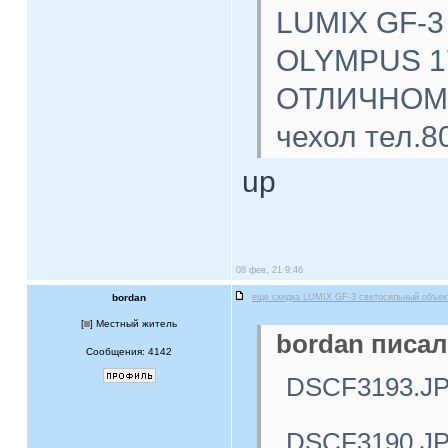
LUMIX GF-3
OLYMPUS 17
ОТЛИЧНОМ с
чехол тел.8
up
08 фев, 21 9:46
bordan
еще скидка LUMIX GF-3 светосильный объе
[
] Местный житель
bordan писал
Сообщения: 4142
DSCF3193.J
DSCF3190.J