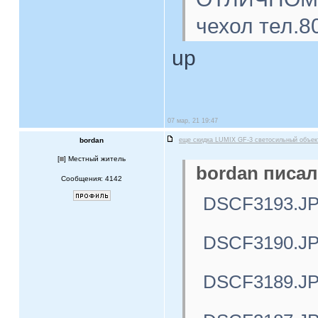
чехол тел.8
up
07 мар, 21 19:47
bordan
еще скидка LUMIX GF-3 светосильный объе
[
] Местный житель
bordan писал
Сообщения: 4142
DSCF3193.J
DSCF3190.J
DSCF3189.J