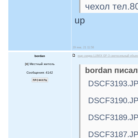
чехол тел.8
up
29 янв, 21 11:58
bordan
еще скидка LUMIX GF-3 светосильный объе
[
] Местный житель
bordan писал
Сообщения: 4142
DSCF3193.J
DSCF3190.J
DSCF3189.J
DSCF3187.J