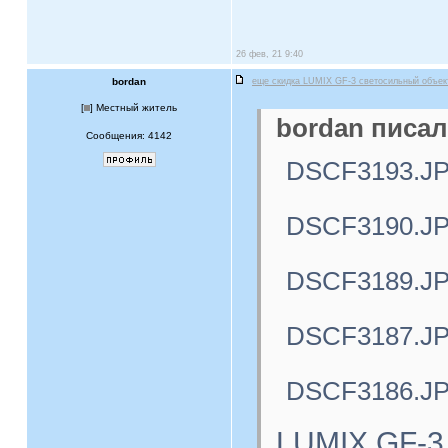
26 фев, 21 9:40
bordan
еще скидка LUMIX GF-3 светосильный объе
[
] Местный житель
bordan писал
Сообщения: 4142
DSCF3193.J
DSCF3190.J
DSCF3189.J
DSCF3187.J
DSCF3186.J
LUMIX GF-3