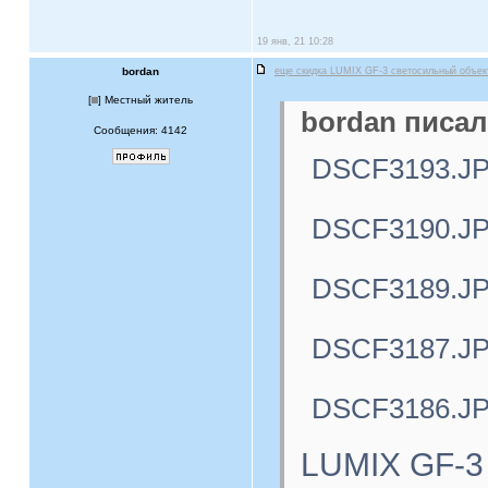
19 янв, 21 10:28
bordan
еще скидка LUMIX GF-3 светосильный объе
[
] Местный житель
bordan писал
Сообщения: 4142
DSCF3193.J
DSCF3190.J
DSCF3189.J
DSCF3187.J
DSCF3186.J
LUMIX GF-3