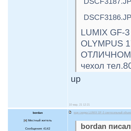
DSCF3187.J
DSCF3186.J
LUMIX GF-3
OLYMPUS 17
ОТЛИЧНОМ с
чехол тел.8
up
10 мар, 21 12:21
bordan
еще скидка LUMIX GF-3 светосильный объе
[
] Местный житель
bordan писал
Сообщения: 4142