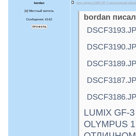
bordan
еще скидка LUMIX GF-3 светосильный объе
[
] Местный житель
bordan писал
Сообщения: 4142
DSCF3193.J
DSCF3190.J
DSCF3189.J
DSCF3187.J
DSCF3186.J
LUMIX GF-3
OLYMPUS 17
ОТЛИЧНОМ с