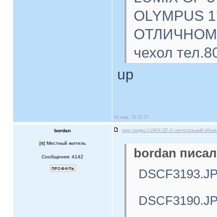
OLYMPUS 17
ОТЛИЧНОМ с
чехол тел.8
up
01 мар, 21 21:27
bordan
еще скидка LUMIX GF-3 светосильный объе
[
] Местный житель
bordan писал
Сообщения: 4142
DSCF3193.J
DSCF3190.J