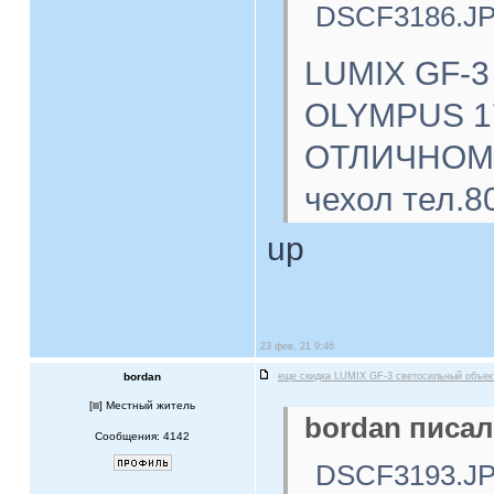
DSCF3186.J
LUMIX GF-3
OLYMPUS 17
ОТЛИЧНОМ с
чехол тел.8
up
23 фев, 21 9:46
bordan
еще скидка LUMIX GF-3 светосильный объе
[
] Местный житель
bordan писал
Сообщения: 4142
DSCF3193.J