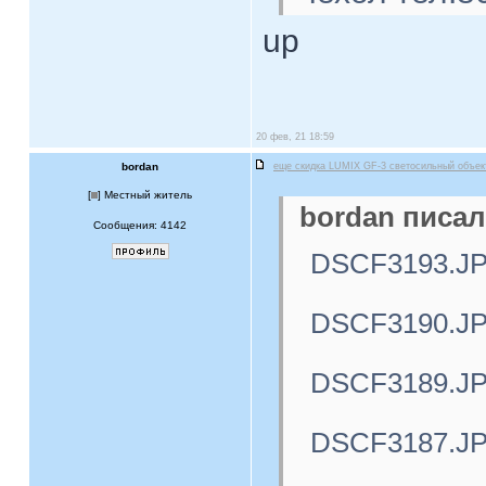
up
20 фев, 21 18:59
bordan
еще скидка LUMIX GF-3 светосильный объе
[
] Местный житель
bordan писал
Сообщения: 4142
DSCF3193.J
DSCF3190.J
DSCF3189.J
DSCF3187.J