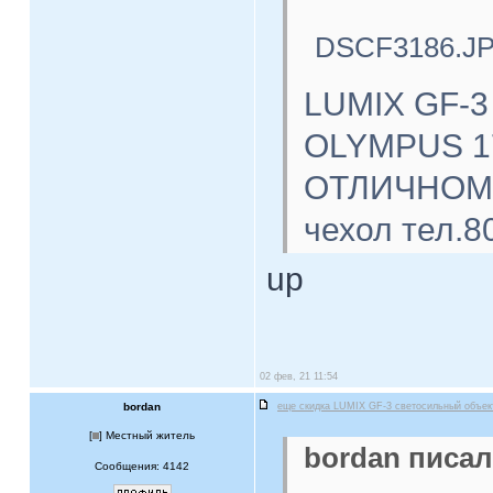
DSCF3186.J
LUMIX GF-3
OLYMPUS 17
ОТЛИЧНОМ с
чехол тел.8
up
02 фев, 21 11:54
bordan
еще скидка LUMIX GF-3 светосильный объе
[
] Местный житель
bordan писал
Сообщения: 4142