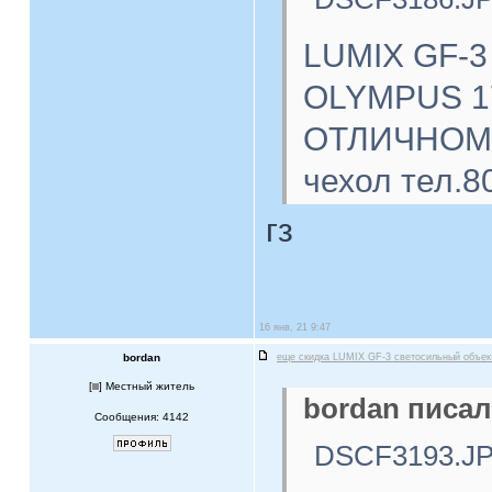
LUMIX GF-3
OLYMPUS 17
ОТЛИЧНОМ с
чехол тел.8
гз
16 янв, 21 9:47
bordan
еще скидка LUMIX GF-3 светосильный объе
[
] Местный житель
bordan писал
Сообщения: 4142
DSCF3193.J