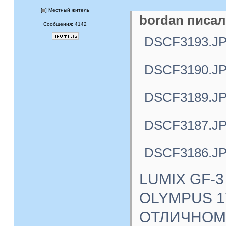
[
] Местный житель
bordan писал
Сообщения: 4142
DSCF3193.J
DSCF3190.J
DSCF3189.J
DSCF3187.J
DSCF3186.J
LUMIX GF-3
OLYMPUS 17
ОТЛИЧНОМ с