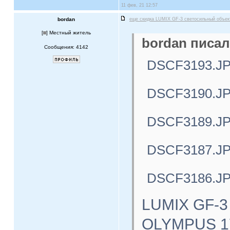
11 фев, 21 12:57
bordan
еще скидка LUMIX GF-3 светосильный объе
[
] Местный житель
bordan писал
Сообщения: 4142
DSCF3193.J
DSCF3190.J
DSCF3189.J
DSCF3187.J
DSCF3186.J
LUMIX GF-3
OLYMPUS 17