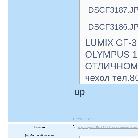
DSCF3187.J
DSCF3186.J
LUMIX GF-3
OLYMPUS 17
ОТЛИЧНОМ с
чехол тел.8
up
17 фев, 21 12:21
bordan
еще скидка LUMIX GF-3 светосильный объе
[
] Местный житель