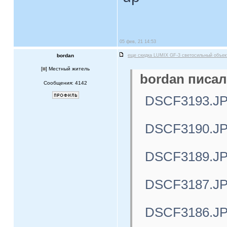
05 фев, 21 14:53
bordan
еще скидка LUMIX GF-3 светосильный объе
[
] Местный житель
bordan писал
Сообщения: 4142
DSCF3193.J
DSCF3190.J
DSCF3189.J
DSCF3187.J
DSCF3186.J