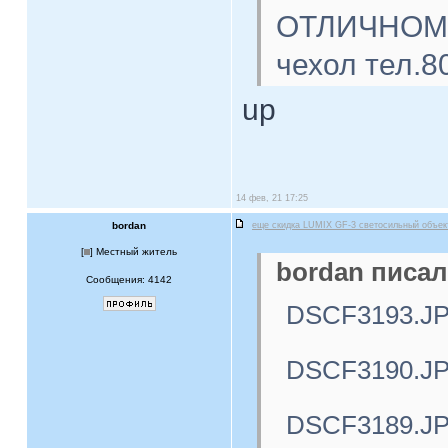
ОТЛИЧНОМ с
чехол тел.8
up
14 фев, 21 17:25
bordan
еще скидка LUMIX GF-3 светосильный объе
[
] Местный житель
bordan писал
Сообщения: 4142
DSCF3193.J
DSCF3190.J
DSCF3189.J