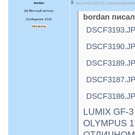
bordan
еще скидка LUMIX GF-3 светосильный объе
[
] Местный житель
bordan писал
Сообщения: 4142
DSCF3193.J
DSCF3190.J
DSCF3189.J
DSCF3187.J
DSCF3186.J
LUMIX GF-3
OLYMPUS 17
ОТЛИЧНОМ с