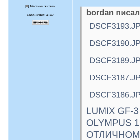
[
] Местный житель
bordan писал
Сообщения: 4142
DSCF3193.J
DSCF3190.J
DSCF3189.J
DSCF3187.J
DSCF3186.J
LUMIX GF-3
OLYMPUS 17
ОТЛИЧНОМ с