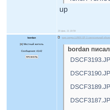
up
20 фев, 21 18:59
bordan
еще скидка LUMIX GF-3 светосильный объе
[
] Местный житель
bordan писал
Сообщения: 4142
DSCF3193.J
DSCF3190.J
DSCF3189.J
DSCF3187.J