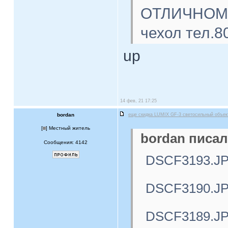
ОТЛИЧНОМ с
чехол тел.8
up
14 фев, 21 17:25
bordan
еще скидка LUMIX GF-3 светосильный объе
[
] Местный житель
bordan писал
Сообщения: 4142
DSCF3193.J
DSCF3190.J
DSCF3189.J