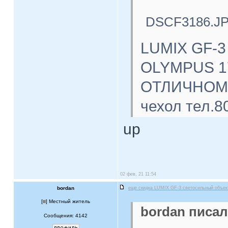
DSCF3186.J
LUMIX GF-3
OLYMPUS 17
ОТЛИЧНОМ с
чехол тел.8
up
02 фев, 21 11:54
bordan
еще скидка LUMIX GF-3 светосильный объе
[
] Местный житель
bordan писал
Сообщения: 4142