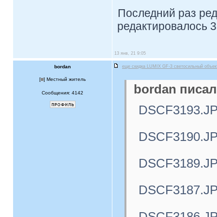
Последний раз ре
редактировалось 3 
13 янв, 21 9:05
bordan
еще скидка LUMIX GF-3 светосильный объе
[
] Местный житель
bordan писал
Сообщения: 4142
DSCF3193.J
DSCF3190.J
DSCF3189.J
DSCF3187.J
DSCF3186.J