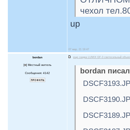
чехол тел.8
up
07 мар, 21 19:47
bordan
еще скидка LUMIX GF-3 светосильный объе
[
] Местный житель
bordan писал
Сообщения: 4142
DSCF3193.J
DSCF3190.J
DSCF3189.J