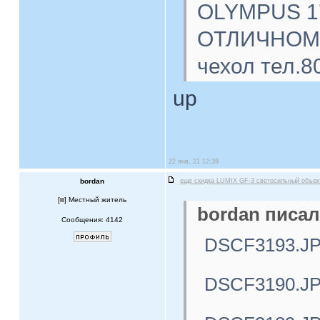
OLYMPUS 17
ОТЛИЧНОМ с
чехол тел.8
up
22 янв, 21 12:39
bordan
еще скидка LUMIX GF-3 светосильный объе
[
] Местный житель
bordan писал
Сообщения: 4142
DSCF3193.J
DSCF3190.J