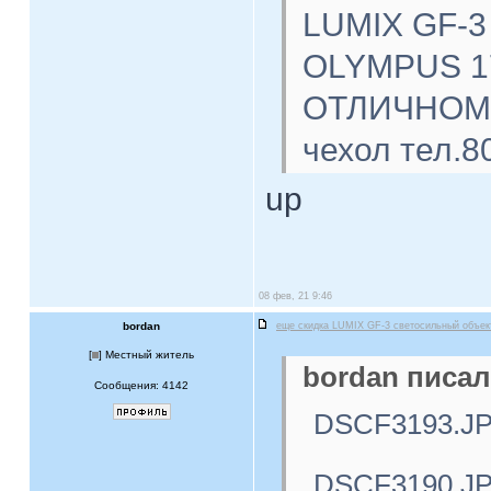
LUMIX GF-3
OLYMPUS 17
ОТЛИЧНОМ с
чехол тел.8
up
08 фев, 21 9:46
bordan
еще скидка LUMIX GF-3 светосильный объе
[
] Местный житель
bordan писал
Сообщения: 4142
DSCF3193.J
DSCF3190.J