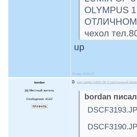
OLYMPUS 17
ОТЛИЧНОМ с
чехол тел.8
up
01 мар, 21 21:27
bordan
еще скидка LUMIX GF-3 светосильный объе
[
] Местный житель
bordan писал
Сообщения: 4142
DSCF3193.J
DSCF3190.J