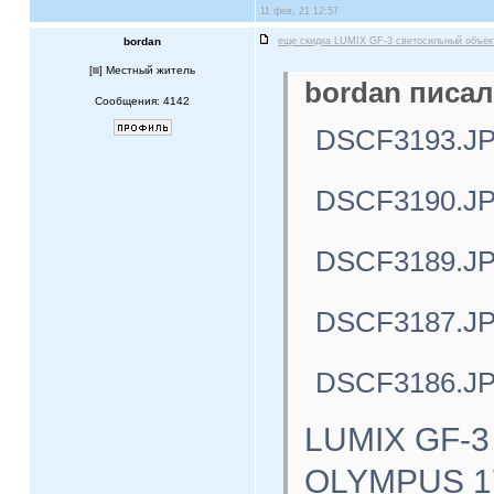
11 фев, 21 12:57
bordan
еще скидка LUMIX GF-3 светосильный объе
[
] Местный житель
bordan писал
Сообщения: 4142
DSCF3193.J
DSCF3190.J
DSCF3189.J
DSCF3187.J
DSCF3186.J
LUMIX GF-3
OLYMPUS 17