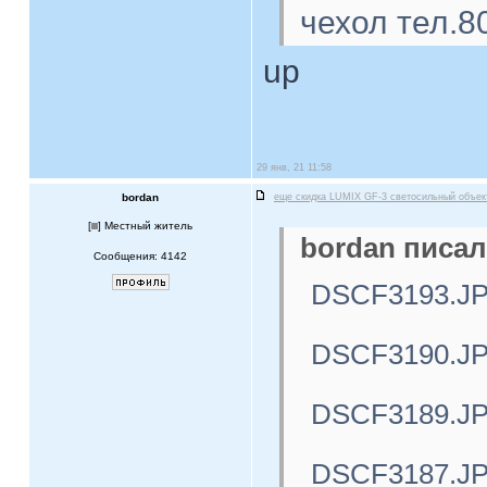
чехол тел.8
up
29 янв, 21 11:58
bordan
еще скидка LUMIX GF-3 светосильный объе
[
] Местный житель
bordan писал
Сообщения: 4142
DSCF3193.J
DSCF3190.J
DSCF3189.J
DSCF3187.J