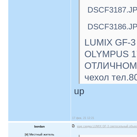
DSCF3187.J
DSCF3186.J
LUMIX GF-3
OLYMPUS 17
ОТЛИЧНОМ с
чехол тел.8
up
17 фев, 21 12:21
bordan
еще скидка LUMIX GF-3 светосильный объе
[
] Местный житель