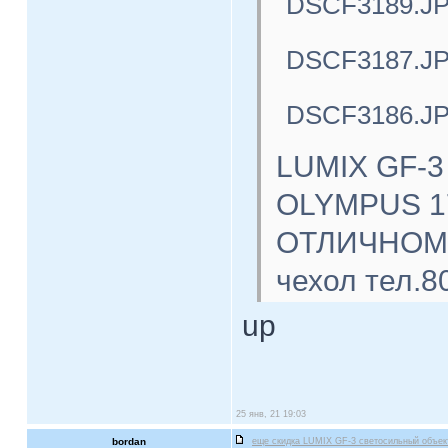
DSCF3189.J
DSCF3187.J
DSCF3186.J
LUMIX GF-3
OLYMPUS 17
ОТЛИЧНОМ с
чехол тел.8
up
25 янв, 21 19:03
bordan
еще скидка LUMIX GF-3 светосильный объе