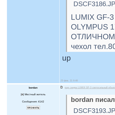
DSCF3186.J
LUMIX GF-3
OLYMPUS 17
ОТЛИЧНОМ с
чехол тел.8
up
23 фев, 21 9:46
bordan
еще скидка LUMIX GF-3 светосильный объе
[
] Местный житель
bordan писал
Сообщения: 4142
DSCF3193.J