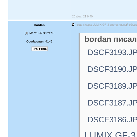
26 фев, 21 9:40
bordan
еще скидка LUMIX GF-3 светосильный объе
[
] Местный житель
bordan писал
Сообщения: 4142
DSCF3193.J
DSCF3190.J
DSCF3189.J
DSCF3187.J
DSCF3186.J
LUMIX GF-3