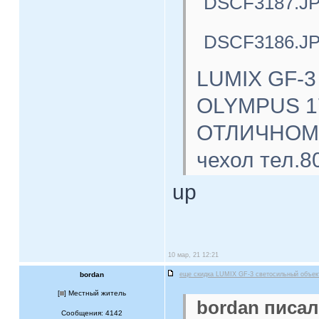
DSCF3187.J
DSCF3186.J
LUMIX GF-3
OLYMPUS 17
ОТЛИЧНОМ с
чехол тел.8
up
10 мар, 21 12:21
bordan
еще скидка LUMIX GF-3 светосильный объе
[
] Местный житель
bordan писал
Сообщения: 4142