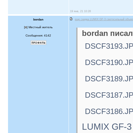
19 янв, 21 10:28
bordan
еще скидка LUMIX GF-3 светосильный объе
[
] Местный житель
bordan писал
Сообщения: 4142
DSCF3193.J
DSCF3190.J
DSCF3189.J
DSCF3187.J
DSCF3186.J
LUMIX GF-3