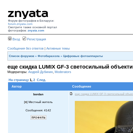
Форум фотографов в Беларуси:
forum.znyata.com
Смотрите также основной портал
фотографов:
znyata.com
Вход
Регистрация
Сообщения без ответов
|
Активные темы
Список форумов
»
Фотобарахола
»
Цифровые фотоаппараты
еще скидка LUMIX GF-3 светосильный объекти
Модераторы:
Андрей Дубинин
,
Moderators
На страницу
1
,
2
След.
Автор
Сообщение
bordan
еще скидка LUMIX GF-3 светосильный объе
[
] Местный житель
Сообщения: 4142