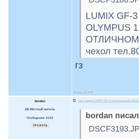
LUMIX GF-3
OLYMPUS 17
ОТЛИЧНОМ с
чехол тел.8
гз
16 янв, 21 9:47
bordan
еще скидка LUMIX GF-3 светосильный объе
[
] Местный житель
bordan писал
Сообщения: 4142
DSCF3193.J