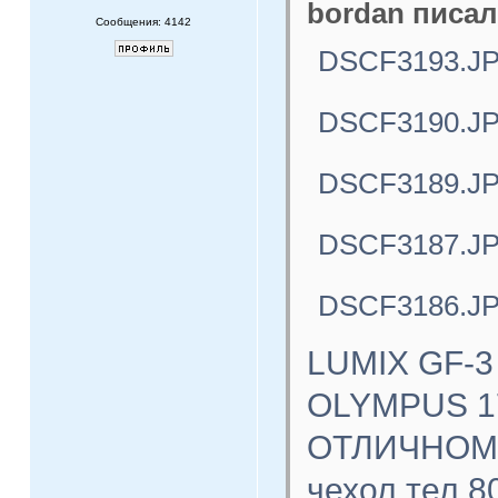
bordan писал
Сообщения: 4142
DSCF3193.J
DSCF3190.J
DSCF3189.J
DSCF3187.J
DSCF3186.J
LUMIX GF-3
OLYMPUS 17
ОТЛИЧНОМ с
чехол тел.8