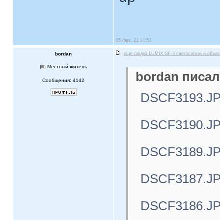
05 фев, 21 14:53
bordan
еще скидка LUMIX GF-3 светосильный объе
[
] Местный житель
bordan писал
Сообщения: 4142
DSCF3193.J
DSCF3190.J
DSCF3189.J
DSCF3187.J
DSCF3186.J