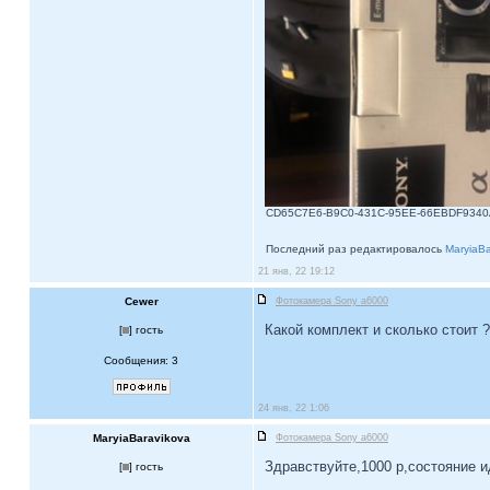
CD65C7E6-B9C0-431C-95EE-66EBDF9340A0.
Последний раз редактировалось
MaryiaBa
21 янв, 22 19:12
Cewer
Фотокамера Sony a6000
Какой комплект и сколько стоит ?
[
] гость
Сообщения: 3
24 янв, 22 1:06
MaryiaBaravikova
Фотокамера Sony a6000
Здравствуйте,1000 р,состояние 
[
] гость