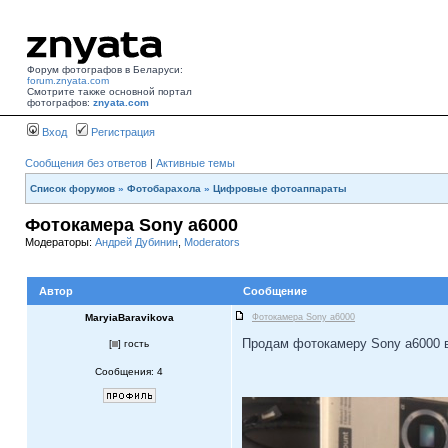
Форум фотографов в Беларуси:
forum.znyata.com
Смотрите также основной портал
фотографов:
znyata.com
Вход
Регистрация
Сообщения без ответов
|
Активные темы
Список форумов
»
Фотобарахола
»
Цифровые фотоаппараты
Фотокамера Sony a6000
Модераторы:
Андрей Дубинин
,
Moderators
Автор
Сообщение
MaryiaBaravikova
Фотокамера Sony a6000
Продам фотокамеру Sony a6000 в
[
] гость
Сообщения: 4