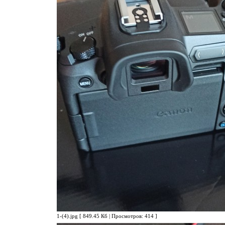
1-(4).jpg [ 849.45 Кб | Просмотров: 414 ]