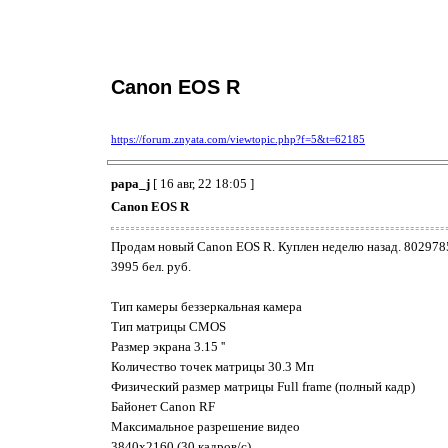
Canon EOS R
https://forum.znyata.com/viewtopic.php?f=5&t=62185
papa_j
[ 16 авг, 22 18:05 ]
Canon EOS R
Продам новый Canon EOS R. Куплен неделю назад. 80297
3995 бел. руб.
Тип камеры беззеркальная камера
Тип матрицы CMOS
Размер экрана 3.15 ''
Количество точек матрицы 30.3 Мп
Физический размер матрицы Full frame (полный кадр)
Байонет Canon RF
Максимальное разрешение видео
3840x2160 (30 кадров/с)