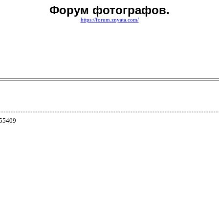
Форум фотографов.
https://forum.znyata.com/
855409