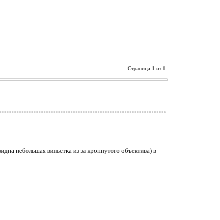
Страница
1
из
1
дна небольшая виньетка из за кропнутого объектива) в