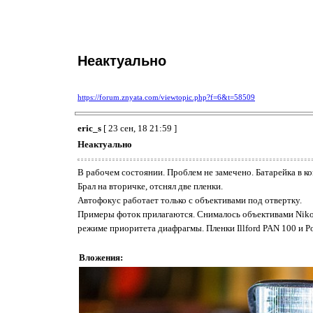
Неактуально
https://forum.znyata.com/viewtopic.php?f=6&t=58509
eric_s
[ 23 сен, 18 21:59 ]
Неактуально
В рабочем состоянии. Проблем не замечено. Батарейка в ко
Брал на вторичке, отснял две пленки.
Автофокус работает только с объективами под отвертку.
Примеры фоток прилагаются. Снималось объективами Nikon
режиме приоритета диафрагмы. Пленки Illford PAN 100 и Po
Вложения: