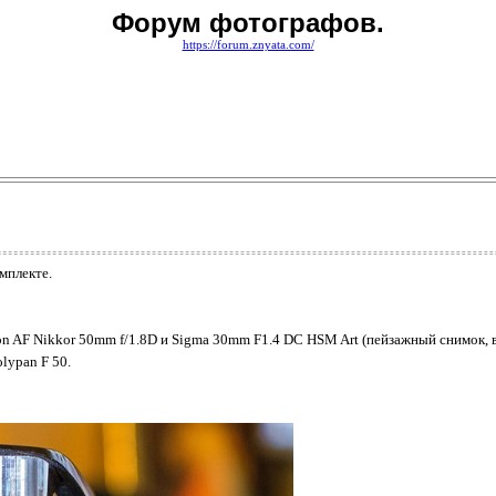
Форум фотографов.
https://forum.znyata.com/
мплекте.
 AF Nikkor 50mm f/1.8D и Sigma 30mm F1.4 DC HSM Art (пейзажный снимок, ви
lypan F 50.