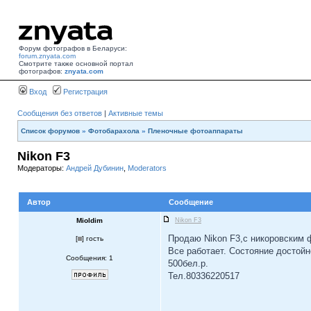
Форум фотографов в Беларуси:
forum.znyata.com
Смотрите также основной портал
фотографов:
znyata.com
Вход
Регистрация
Сообщения без ответов
|
Активные темы
Список форумов
»
Фотобарахола
»
Пленочные фотоаппараты
Nikon F3
Модераторы:
Андрей Дубинин
,
Moderators
Автор
Сообщение
Mioldim
Nikon F3
Продаю Nikon F3,с никоровским 
[
] гость
Все работает. Состояние достойн
Сообщения: 1
500бел.р.
Тел.80336220517